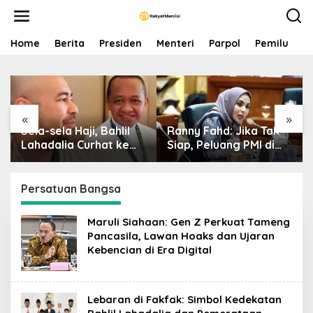
S
k
i
p
Home
Berita
Presiden
Menteri
Parpol
Pemilu
P
t
o
c
o
n
«
»
t
Sela-sela Haji, Bahlil
Ranny Fahd: Jika Tak
e
n
Lahadalia Curhat ke
Siap, Peluang PMI di
t
Raffi Ahmad: Saya
Jepang Bisa Jadi
Penasaran Siapa
Petaka bagi SDM
Pencipta Lagu MBG,
Indonesia
Persatuan Bangsa
Ajak Makan
Maruli Siahaan: Gen Z Perkuat Tameng
Pancasila, Lawan Hoaks dan Ujaran
Kebencian di Era Digital
Lebaran di Fakfak: Simbol Kedekatan