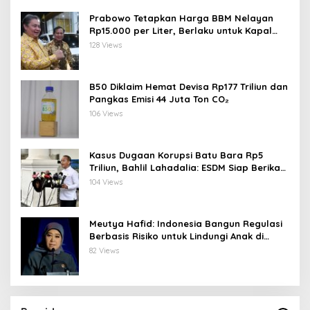
Prabowo Tetapkan Harga BBM Nelayan
Rp15.000 per Liter, Berlaku untuk Kapal
30-200 GT
128 Views
B50 Diklaim Hemat Devisa Rp177 Triliun dan
Pangkas Emisi 44 Juta Ton CO₂
106 Views
Kasus Dugaan Korupsi Batu Bara Rp5
Triliun, Bahlil Lahadalia: ESDM Siap Berikan
Data
104 Views
Meutya Hafid: Indonesia Bangun Regulasi
Berbasis Risiko untuk Lindungi Anak di
Dunia Digital
82 Views