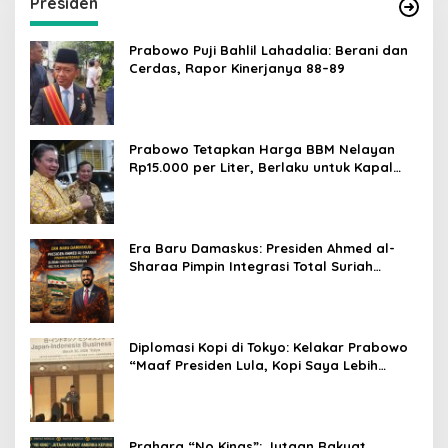
Presiden
Prabowo Puji Bahlil Lahadalia: Berani dan
Cerdas, Rapor Kinerjanya 88–89
Prabowo Tetapkan Harga BBM Nelayan
Rp15.000 per Liter, Berlaku untuk Kapal
30-200 GT
Era Baru Damaskus: Presiden Ahmed al-
Sharaa Pimpin Integrasi Total Suriah
Pasca-Penarikan Militer Amerika Serikat
Diplomasi Kopi di Tokyo: Kelakar Prabowo
“Maaf Presiden Lula, Kopi Saya Lebih
Enak!” Guncang Forum Bisnis Jepang
Prahara “No Kings”: Jutaan Rakyat