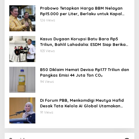
Prabowo Tetapkan Harga BBM Nelayan
Rp15.000 per Liter, Berlaku untuk Kapal
30-200 GT
126 Views
Kasus Dugaan Korupsi Batu Bara Rp5
Triliun, Bahlil Lahadalia: ESDM Siap Berikan
Data
103 Views
B50 Diklaim Hemat Devisa Rp177 Triliun dan
Pangkas Emisi 44 Juta Ton CO₂
94 Views
Di Forum PBB, Menkomdigi Meutya Hafid
Desak Tata Kelola AI Global Utamakan
Perlindungan Anak
91 Views