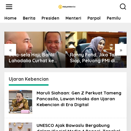
S
k
i
p
Home
Berita
Presiden
Menteri
Parpol
Pemilu
P
t
o
c
o
n
«
»
t
Sela-sela Haji, Bahlil
Ranny Fahd: Jika Tak
e
n
Lahadalia Curhat ke
Siap, Peluang PMI di
t
Raffi Ahmad: Saya
Jepang Bisa Jadi
Penasaran Siapa
Petaka bagi SDM
Pencipta Lagu MBG,
Indonesia
Ujaran Kebencian
Ajak Makan
Maruli Siahaan: Gen Z Perkuat Tameng
Pancasila, Lawan Hoaks dan Ujaran
Kebencian di Era Digital
UNESCO Ajak Bawaslu Bergabung