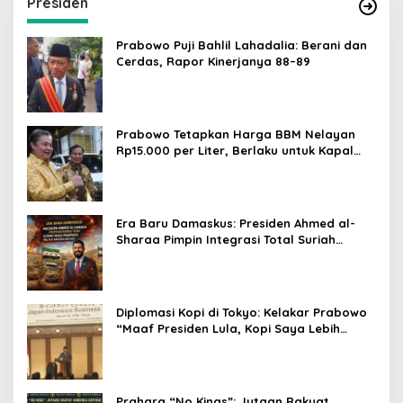
Presiden
Prabowo Puji Bahlil Lahadalia: Berani dan
Cerdas, Rapor Kinerjanya 88–89
Prabowo Tetapkan Harga BBM Nelayan
Rp15.000 per Liter, Berlaku untuk Kapal
30-200 GT
Era Baru Damaskus: Presiden Ahmed al-
Sharaa Pimpin Integrasi Total Suriah
Pasca-Penarikan Militer Amerika Serikat
Diplomasi Kopi di Tokyo: Kelakar Prabowo
“Maaf Presiden Lula, Kopi Saya Lebih
Enak!” Guncang Forum Bisnis Jepang
Prahara “No Kings”: Jutaan Rakyat