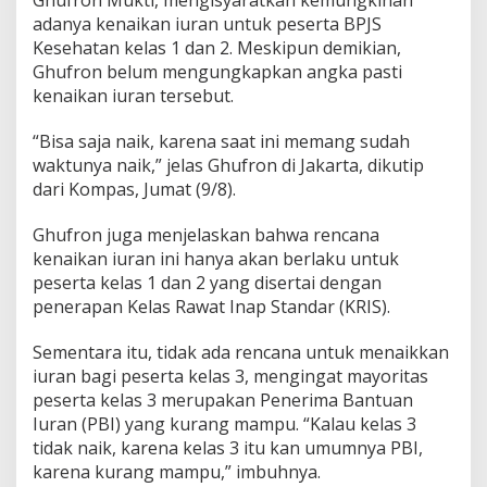
r
adanya kenaikan iuran untuk peserta BPJS
l
Kesehatan kelas 1 dan 2. Meskipun demikian,
a
Ghufron belum mengungkapkan angka pasti
n
g
kenaikan iuran tersebut.
g
a
“Bisa saja naik, karena saat ini memang sudah
H
waktunya naik,” jelas Ghufron di Jakarta, dikutip
a
dari Kompas, Jumat (9/8).
r
t
a
Ghufron juga menjelaskan bahwa rencana
r
kenaikan iuran ini hanya akan berlaku untuk
t
peserta kelas 1 dan 2 yang disertai dengan
o
penerapan Kelas Rawat Inap Standar (KRIS).
J
a
w
Sementara itu, tidak ada rencana untuk menaikkan
a
iuran bagi peserta kelas 3, mengingat mayoritas
b
peserta kelas 3 merupakan Penerima Bantuan
B
Iuran (PBI) yang kurang mampu. “Kalau kelas 3
e
g
tidak naik, karena kelas 3 itu kan umumnya PBI,
i
karena kurang mampu,” imbuhnya.
n