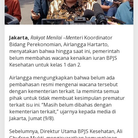
u
r
a
n
B
P
J
Jakarta,
Rakyat Menilai –Men
teri Koordinator
S
Bidang Perekonomian, Airlangga Hartarto,
K
menyatakan bahwa hingga saat ini, pemerintah
e
belum membahas wacana kenaikan iuran BPJS
s
e
Kesehatan untuk kelas 1 dan 2.
h
a
Airlangga mengungkapkan bahwa belum ada
t
pembahasan resmi mengenai wacana tersebut
a
dengan kementerian terkait. Ia meminta semua
n
,
pihak untuk tidak membuat kesimpulan prematur
M
terkait isu ini. “Masih belum dibahas dengan
e
kementerian terkait,” ujarnya kepada media di
n
Jakarta, Jumat (9/8).
k
o
A
Sebelumnya, Direktur Utama BPJS Kesehatan, Ali
i
Ghufron Mukti, mengisyaratkan kemungkinan