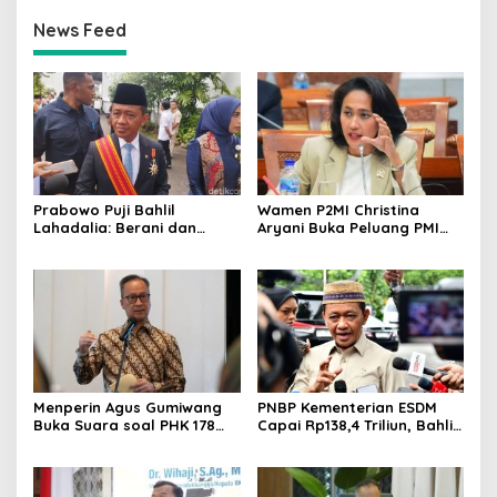
News Feed
Prabowo Puji Bahlil
Wamen P2MI Christina
Lahadalia: Berani dan
Aryani Buka Peluang PMI
Cerdas, Rapor Kinerjanya
Kerja ke Ceko, Ini Sektor
88–89
dan Syaratnya
Menperin Agus Gumiwang
PNBP Kementerian ESDM
Buka Suara soal PHK 178
Capai Rp138,4 Triliun, Bahlil
Buruh PT Namnam Fashion
Tegaskan Komitmen
Industries
Akuntabilitas