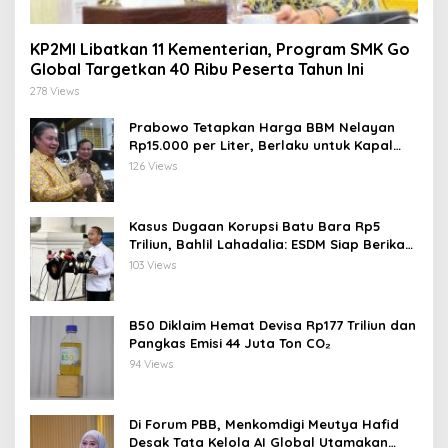
KP2MI Libatkan 11 Kementerian, Program SMK Go
Global Targetkan 40 Ribu Peserta Tahun Ini
278 Views
Prabowo Tetapkan Harga BBM Nelayan
Rp15.000 per Liter, Berlaku untuk Kapal
30-200 GT
126 Views
Kasus Dugaan Korupsi Batu Bara Rp5
Triliun, Bahlil Lahadalia: ESDM Siap Berikan
Data
103 Views
B50 Diklaim Hemat Devisa Rp177 Triliun dan
Pangkas Emisi 44 Juta Ton CO₂
94 Views
Di Forum PBB, Menkomdigi Meutya Hafid
Desak Tata Kelola AI Global Utamakan