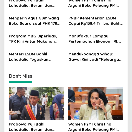
v
Prabowo Puji Bahlil
Wamen P2MI Christina
Lahadalia: Berani dan
Aryani Buka Peluang PMI
i
Cerdas, Rapor Kinerjanya
Kerja ke Ceko, Ini Sektor
g
88–89
dan Syaratnya
Menperin Agus Gumiwang
PNBP Kementerian ESDM
Buka Suara soal PHK 178
Capai Rp138,4 Triliun, Bahlil
a
Buruh PT Namnam Fashion
Tegaskan Komitmen
t
Industries
Akuntabilitas
Program MBG Diperluas,
Manufaktur Lampaui
i
TPK Kini Antar Makanan
Pertumbuhan Ekonomi RI,
Bergizi untuk Ibu Hamil dan
Menperin Agus Gumiwang
o
Balita
Soroti Keberhasilan
Menteri ESDM Bahlil
Mendukbangga Wihaji:
n
Industrialisasi
Lahadalia Tugaskan
Gawai Kini Jadi “Keluarga
Lemigas Perkuat
Baru”, Orang Tua Harus
Pengadaan Migas dan
Perkuat Pengasuhan Anak
Pengawasan Kualitas BBM
Don't Miss
Prabowo Puji Bahlil
Wamen P2MI Christina
Lahadalia: Berani dan
Aryani Buka Peluang PMI