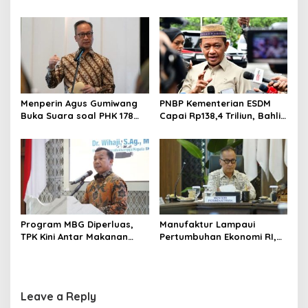
Cerdas, Rapor Kinerjanya
Kerja ke Ceko, Ini Sektor
88–89
dan Syaratnya
Menperin Agus Gumiwang
PNBP Kementerian ESDM
Buka Suara soal PHK 178
Capai Rp138,4 Triliun, Bahlil
Buruh PT Namnam Fashion
Tegaskan Komitmen
Industries
Akuntabilitas
Program MBG Diperluas,
Manufaktur Lampaui
TPK Kini Antar Makanan
Pertumbuhan Ekonomi RI,
Bergizi untuk Ibu Hamil dan
Menperin Agus Gumiwang
Balita
Soroti Keberhasilan
Industrialisasi
Leave a Reply