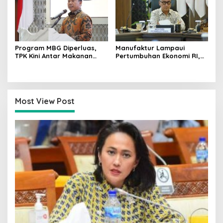
Program MBG Diperluas,
Manufaktur Lampaui
TPK Kini Antar Makanan
Pertumbuhan Ekonomi RI,
Bergizi untuk Ibu Hamil dan
Menperin Agus Gumiwang
Balita
Soroti Keberhasilan
Industrialisasi
Most View Post