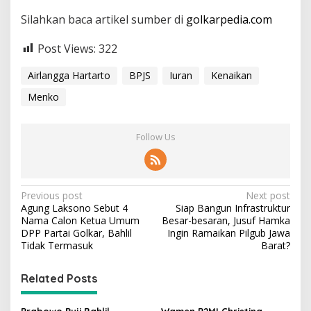
i
Silahkan baca artikel sumber di
golkarpedia.com
Post Views:
322
Airlangga Hartarto
BPJS
Iuran
Kenaikan
Menko
Follow Us
P
Previous post
Next post
Agung Laksono Sebut 4
Siap Bangun Infrastruktur
o
Nama Calon Ketua Umum
Besar-besaran, Jusuf Hamka
s
DPP Partai Golkar, Bahlil
Ingin Ramaikan Pilgub Jawa
Tidak Termasuk
Barat?
t
n
Related Posts
a