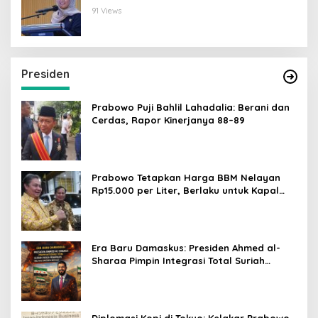
Perlindungan Anak
91 Views
Presiden
Prabowo Puji Bahlil Lahadalia: Berani dan
Cerdas, Rapor Kinerjanya 88–89
Prabowo Tetapkan Harga BBM Nelayan
Rp15.000 per Liter, Berlaku untuk Kapal
30-200 GT
Era Baru Damaskus: Presiden Ahmed al-
Sharaa Pimpin Integrasi Total Suriah
Pasca-Penarikan Militer Amerika Serikat
Diplomasi Kopi di Tokyo: Kelakar Prabowo