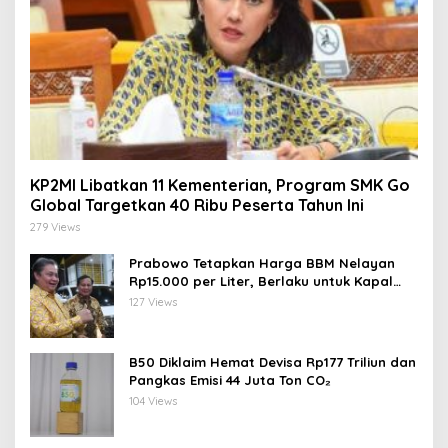
KP2MI Libatkan 11 Kementerian, Program SMK Go
Global Targetkan 40 Ribu Peserta Tahun Ini
279 Views
Prabowo Tetapkan Harga BBM Nelayan
Rp15.000 per Liter, Berlaku untuk Kapal
30-200 GT
127 Views
B50 Diklaim Hemat Devisa Rp177 Triliun dan
Pangkas Emisi 44 Juta Ton CO₂
104 Views