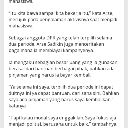
mahasiswa.
g
o
​”Itu kita bawa sampai kita bekerja itu,” kata Arse,
t
merujuk pada pengalaman aktivisnya saat menjadi
a
D
mahasiswa.
P
R
​Sebagai anggota DPR yang telah terpilih selama
dua periode, Arse Sadikin juga menceritakan
bagaimana ia membiayai kampanyenya.
​Ia mengaku sebagian besar uang yang ia gunakan
berasal dari bantuan berbagai pihak, bahkan ada
pinjaman yang harus ia bayar kembali.
​”Ya selama ini saya, terpilih dua periode ini dapat
duitnya ini ya dapat bantuan, dari sana sini. Bahkan
saya ada pinjaman yang harus saya kembalikan,”
katanya.
​”Tapi kalau modal saya enggak lah. Saya fokus aja
menjadi politisi, berusaha untuk baik,” tambahnya,