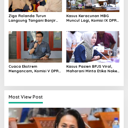
Zigo Rolanda Turun
Kasus Keracunan MBG
Langsung Tangani Banjir
Muncul Lagi, Komisi IX DPR
Padang Bersama Walikota
Dorong Orang Tua Tempuh
Jalur Hukum
Cuaca Ekstrem
Kasus Pasien BPJS Viral,
Mengancam, Komisi V DPR
Maharani Minta Etika Nakes
dan BMKG Perkuat
dan Manajemen RS
Kesiapan Petani Indramayu
Dievaluasi
Most View Post