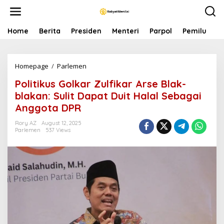
S
k
i
p
Home
Berita
Presiden
Menteri
Parpol
Pemilu
P
t
o
c
Homepage
/
Parlemen
P
o
o
n
Politikus Golkar Zulfikar Arse Blak-
l
t
i
e
blakan: Sulit Dapat Duit Halal Sebagai
t
n
Anggota DPR
i
t
k
Rory AZ
August 12, 2025
u
Parlemen
537 Views
s
G
o
l
k
a
r
Z
u
l