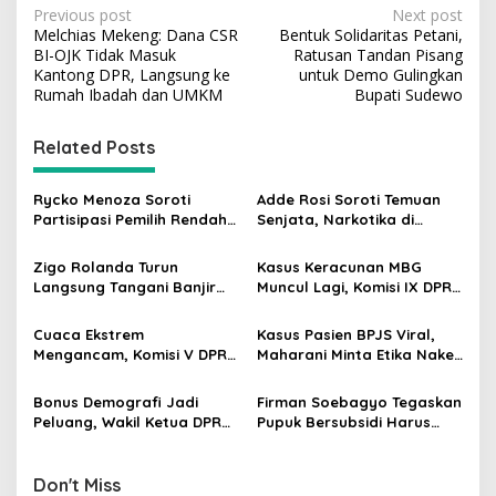
P
Previous post
Next post
Melchias Mekeng: Dana CSR
Bentuk Solidaritas Petani,
o
BI-OJK Tidak Masuk
Ratusan Tandan Pisang
s
Kantong DPR, Langsung ke
untuk Demo Gulingkan
Rumah Ibadah dan UMKM
Bupati Sudewo
t
n
Related Posts
a
v
Rycko Menoza Soroti
Adde Rosi Soroti Temuan
Partisipasi Pemilih Rendah
Senjata, Narkotika di
i
di Perkotaan, Dorong
Sekolah Jaksel: Keamanan
g
Edukasi Politik
Siswa Harus Dijaga
Zigo Rolanda Turun
Kasus Keracunan MBG
Langsung Tangani Banjir
Muncul Lagi, Komisi IX DPR
a
Padang Bersama Walikota
Dorong Orang Tua Tempuh
t
Jalur Hukum
Cuaca Ekstrem
Kasus Pasien BPJS Viral,
i
Mengancam, Komisi V DPR
Maharani Minta Etika Nakes
dan BMKG Perkuat
dan Manajemen RS
o
Kesiapan Petani Indramayu
Dievaluasi
Bonus Demografi Jadi
Firman Soebagyo Tegaskan
n
Peluang, Wakil Ketua DPR
Pupuk Bersubsidi Harus
Dorong PMI Lombok
Tepat Sasaran, Penerima
Tembus Pasar Kerja Global
Wajib Sesuai RDKK
Don't Miss