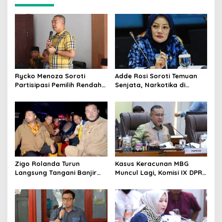
Rycko Menoza Soroti
Adde Rosi Soroti Temuan
Partisipasi Pemilih Rendah
Senjata, Narkotika di
di Perkotaan, Dorong
Sekolah Jaksel: Keamanan
Edukasi Politik
Siswa Harus Dijaga
Zigo Rolanda Turun
Kasus Keracunan MBG
Langsung Tangani Banjir
Muncul Lagi, Komisi IX DPR
Padang Bersama Walikota
Dorong Orang Tua Tempuh
Jalur Hukum