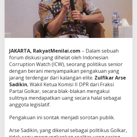
f
i
k
a
r
A
r
s
e
JAKARTA, RakyatMenilai.com
– Dalam sebuah
B
forum diskusi yang dihelat oleh Indonesian
l
a
Corruption Watch (ICW), seorang politikus senior
k
dengan berani menyampaikan pengakuan yang
-
jarang terdengar dari kalangan elite.
Zulfikar Arse
b
Sadikin
, Wakil Ketua Komisi II DPR dari Fraksi
l
Partai Golkar, secara blak-blakan mengakui
a
k
sulitnya mendapatkan uang secara halal sebagai
a
anggota legislatif.
n
:
​Pengakuan ini sontak menjadi sorotan publik.
S
u
l
​Arse Sadikin, yang dikenal sebagai politikus Golkar,
i
tidak ragu mengungkapkan realitas yang sering