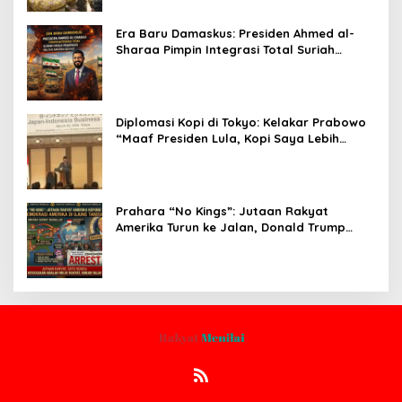
Era Baru Damaskus: Presiden Ahmed al-
Sharaa Pimpin Integrasi Total Suriah
Pasca-Penarikan Militer Amerika Serikat
Diplomasi Kopi di Tokyo: Kelakar Prabowo
“Maaf Presiden Lula, Kopi Saya Lebih
Enak!” Guncang Forum Bisnis Jepang
Prahara “No Kings”: Jutaan Rakyat
Amerika Turun ke Jalan, Donald Trump
dalam Kepungan Protes Global!