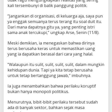
t
kali tersembunyi di balik panggung politik.
D
a
​”Jangankan di organisasi, di keluarga aja, saya pun
p
a
ya enggak semuanya terus terang itu soal duit itu.
t
Dari mana dapatnya gitu ya, yang penting istri
D
sama anak tercukupi,” ungkap Arse, Senin (11/8).
u
i
​Meski demikian, ia menegaskan bahwa dirinya
t
H
terus berusaha keras untuk memastikan uang
a
yang ia dapatkan berasal dari cara yang halal.
l
a
​”Walaupun itu sulit, sulit, sulit, sulit, dalam mungkin
l
kehidupan dunia. Tapi ya kita tetap berusaha
S
e
untuk tetap bertanggung jawab,” imbuhnya.
b
a
​Ia juga menambahkan bahwa perilaku koruptif
g
bukan hanya monopoli politikus.
a
i
​Menurutnya, bibit-bibit perilaku tersebut sudah
A
n
ada di banyak sektor, bahkan sejak masa
g