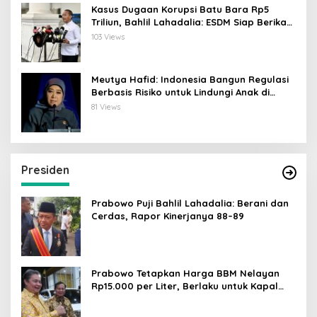
Kasus Dugaan Korupsi Batu Bara Rp5
Triliun, Bahlil Lahadalia: ESDM Siap Berikan
Data
103 Views
Meutya Hafid: Indonesia Bangun Regulasi
Berbasis Risiko untuk Lindungi Anak di
Dunia Digital
81 Views
Presiden
Prabowo Puji Bahlil Lahadalia: Berani dan
Cerdas, Rapor Kinerjanya 88–89
Prabowo Tetapkan Harga BBM Nelayan
Rp15.000 per Liter, Berlaku untuk Kapal
30-200 GT