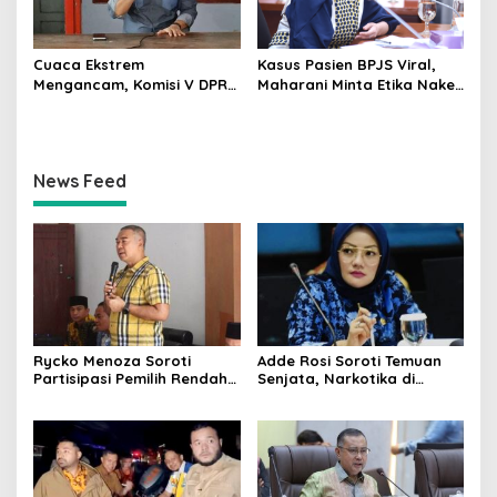
Cuaca Ekstrem
Kasus Pasien BPJS Viral,
Mengancam, Komisi V DPR
Maharani Minta Etika Nakes
dan BMKG Perkuat
dan Manajemen RS
Kesiapan Petani Indramayu
Dievaluasi
News Feed
Rycko Menoza Soroti
Adde Rosi Soroti Temuan
Partisipasi Pemilih Rendah
Senjata, Narkotika di
di Perkotaan, Dorong
Sekolah Jaksel: Keamanan
Edukasi Politik
Siswa Harus Dijaga