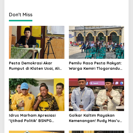
MK Berpeluang Dikabulkan
Palangka Raya Yang
Dimenangkan Sang
Petahana
Don't Miss
Pesta Demokrasi Akar
Pemilu Rasa Pesta Rakyat:
Rumput di Klaten Usai, Alim
Warga Kemiri Tlogorandu
Nasiruddin Pertahankan
Pilih Ketua RW 04 Secara
Kursi Ketua RW 04 Kemiri
Demokratis, Rebutan Door
Prize Menarik!
Idrus Marham Apresiasi
Golkar Kaltim Rayakan
‘Ijtihad Politik’ BSNPG
Kemenangan! Rudy Mas’ud-
Golkar, Dorong Perubahan
Seno Aji Sah Pimpin Kaltim,
Agar Rakyat Jadi Aktor
MK Tegaskan Hasil Pilgub