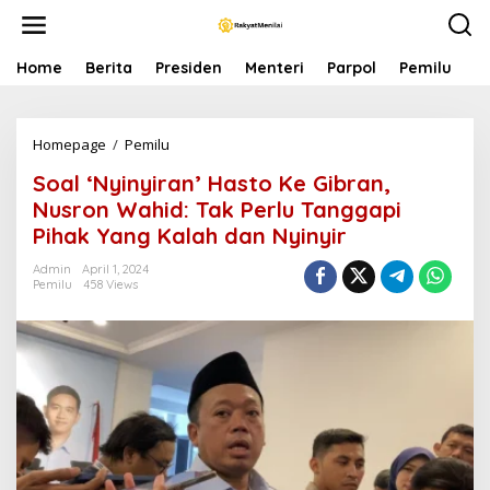
S
k
i
p
Home
Berita
Presiden
Menteri
Parpol
Pemilu
P
t
o
c
Homepage
/
Pemilu
S
o
o
n
Soal ‘Nyinyiran’ Hasto Ke Gibran,
a
t
l
e
Nusron Wahid: Tak Perlu Tanggapi
'
n
Pihak Yang Kalah dan Nyinyir
N
t
y
Admin
April 1, 2024
i
Pemilu
458 Views
n
y
i
r
a
n
'
H
a
s