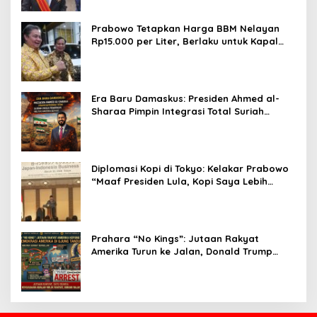
Prabowo Tetapkan Harga BBM Nelayan
Rp15.000 per Liter, Berlaku untuk Kapal
30-200 GT
Era Baru Damaskus: Presiden Ahmed al-
Sharaa Pimpin Integrasi Total Suriah
Pasca-Penarikan Militer Amerika Serikat
Diplomasi Kopi di Tokyo: Kelakar Prabowo
“Maaf Presiden Lula, Kopi Saya Lebih
Enak!” Guncang Forum Bisnis Jepang
Prahara “No Kings”: Jutaan Rakyat
Amerika Turun ke Jalan, Donald Trump
dalam Kepungan Protes Global!