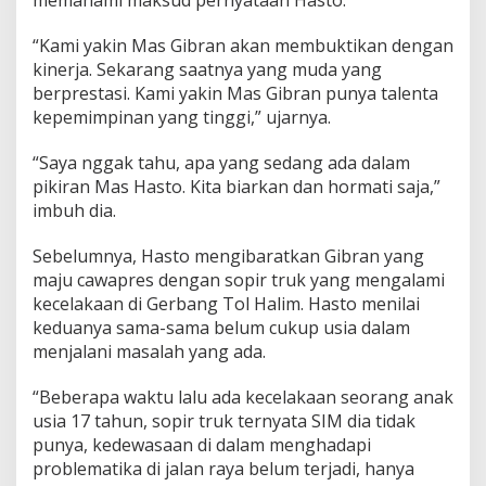
memahami maksud pernyataan Hasto.
k
P
“Kami yakin Mas Gibran akan membuktikan dengan
e
kinerja. Sekarang saatnya yang muda yang
r
l
berprestasi. Kami yakin Mas Gibran punya talenta
u
kepemimpinan yang tinggi,” ujarnya.
T
a
“Saya nggak tahu, apa yang sedang ada dalam
n
pikiran Mas Hasto. Kita biarkan dan hormati saja,”
g
g
imbuh dia.
a
p
Sebelumnya, Hasto mengibaratkan Gibran yang
i
maju cawapres dengan sopir truk yang mengalami
P
kecelakaan di Gerbang Tol Halim. Hasto menilai
i
h
keduanya sama-sama belum cukup usia dalam
a
menjalani masalah yang ada.
k
Y
“Beberapa waktu lalu ada kecelakaan seorang anak
a
usia 17 tahun, sopir truk ternyata SIM dia tidak
n
g
punya, kedewasaan di dalam menghadapi
K
problematika di jalan raya belum terjadi, hanya
a