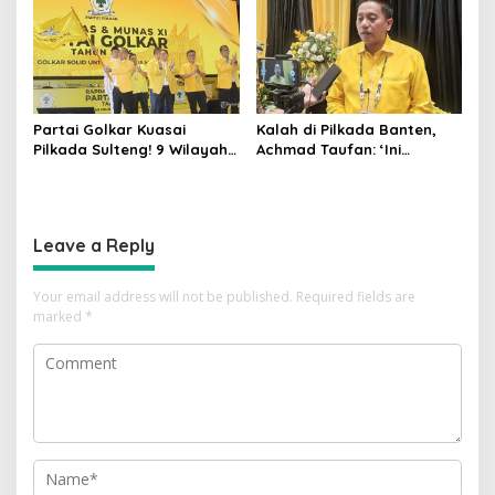
Utama di Pemilu!
Partai Golkar Kuasai
Kalah di Pilkada Banten,
Pilkada Sulteng! 9 Wilayah
Achmad Taufan: ‘Ini
Dimenangkan, Gerindra
Pelajaran Berharga,
Hanya 4
Saatnya Strategi Bangkit
untuk 2029!
Leave a Reply
Your email address will not be published.
Required fields are
marked
*