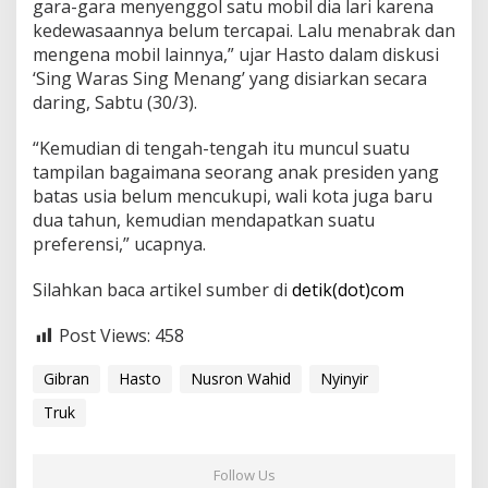
gara-gara menyenggol satu mobil dia lari karena
l
kedewasaannya belum tercapai. Lalu menabrak dan
a
h
mengena mobil lainnya,” ujar Hasto dalam diskusi
d
‘Sing Waras Sing Menang’ yang disiarkan secara
a
daring, Sabtu (30/3).
n
N
“Kemudian di tengah-tengah itu muncul suatu
y
i
tampilan bagaimana seorang anak presiden yang
n
batas usia belum mencukupi, wali kota juga baru
y
dua tahun, kemudian mendapatkan suatu
i
preferensi,” ucapnya.
r
Silahkan baca artikel sumber di
detik(dot)com
Post Views:
458
Gibran
Hasto
Nusron Wahid
Nyinyir
Truk
Follow Us