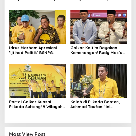
Nasiruddin Pertahankan
Pilih Ketua RW 04 Secara
Kursi Ketua RW 04 Kemiri
Demokratis, Rebutan Door
Prize Menarik!
Idrus Marham Apresiasi
Golkar Kaltim Rayakan
‘Ijtihad Politik’ BSNPG
Kemenangan! Rudy Mas’ud-
Golkar, Dorong Perubahan
Seno Aji Sah Pimpin Kaltim,
Agar Rakyat Jadi Aktor
MK Tegaskan Hasil Pilgub
Utama di Pemilu!
Partai Golkar Kuasai
Kalah di Pilkada Banten,
Pilkada Sulteng! 9 Wilayah
Achmad Taufan: ‘Ini
Dimenangkan, Gerindra
Pelajaran Berharga,
Hanya 4
Saatnya Strategi Bangkit
untuk 2029!
Most View Post