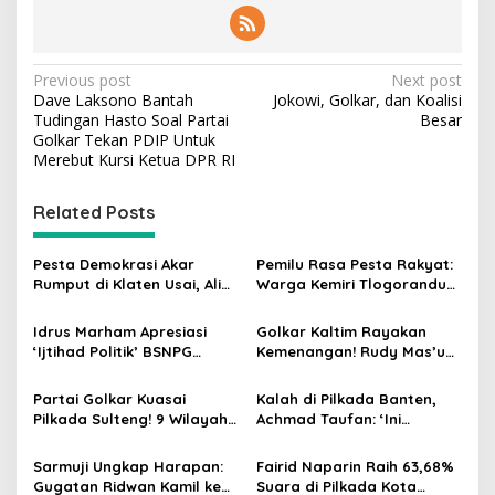
P
Previous post
Next post
Dave Laksono Bantah
Jokowi, Golkar, dan Koalisi
o
Tudingan Hasto Soal Partai
Besar
s
Golkar Tekan PDIP Untuk
Merebut Kursi Ketua DPR RI
t
n
Related Posts
a
v
Pesta Demokrasi Akar
Pemilu Rasa Pesta Rakyat:
Rumput di Klaten Usai, Alim
Warga Kemiri Tlogorandu
i
Nasiruddin Pertahankan
Pilih Ketua RW 04 Secara
g
Kursi Ketua RW 04 Kemiri
Demokratis, Rebutan Door
Idrus Marham Apresiasi
Golkar Kaltim Rayakan
Prize Menarik!
‘Ijtihad Politik’ BSNPG
Kemenangan! Rudy Mas’ud-
a
Golkar, Dorong Perubahan
Seno Aji Sah Pimpin Kaltim,
t
Agar Rakyat Jadi Aktor
MK Tegaskan Hasil Pilgub
Partai Golkar Kuasai
Kalah di Pilkada Banten,
Utama di Pemilu!
i
Pilkada Sulteng! 9 Wilayah
Achmad Taufan: ‘Ini
Dimenangkan, Gerindra
Pelajaran Berharga,
o
Hanya 4
Saatnya Strategi Bangkit
Sarmuji Ungkap Harapan:
Fairid Naparin Raih 63,68%
n
untuk 2029!
Gugatan Ridwan Kamil ke
Suara di Pilkada Kota