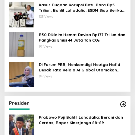
Kasus Dugaan Korupsi Batu Bara Rp5
Triliun, Bahlil Lahadalia: ESDM Siap Berikan
Data
103 Views
B50 Diklaim Hemat Devisa Rp177 Triliun dan
Pangkas Emisi 44 Juta Ton CO₂
97 Views
Di Forum PBB, Menkomdigi Meutya Hafid
Desak Tata Kelola AI Global Utamakan
Perlindungan Anak
94 Views
Presiden
Prabowo Puji Bahlil Lahadalia: Berani dan
Cerdas, Rapor Kinerjanya 88–89