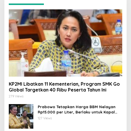
KP2MI Libatkan 11 Kementerian, Program SMK Go
Global Targetkan 40 Ribu Peserta Tahun Ini
279 Views
Prabowo Tetapkan Harga BBM Nelayan
Rp15.000 per Liter, Berlaku untuk Kapal
30-200 GT
127 Views