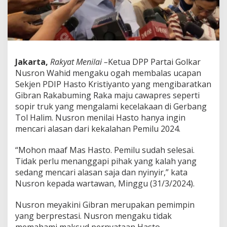
t
o
K
e
G
i
b
Jakarta,
Rakyat Menilai –
Ketua DPP Partai Golkar
r
Nusron Wahid mengaku ogah membalas ucapan
a
Sekjen PDIP Hasto Kristiyanto yang mengibaratkan
n
Gibran Rakabuming Raka maju cawapres seperti
,
N
sopir truk yang mengalami kecelakaan di Gerbang
u
Tol Halim. Nusron menilai Hasto hanya ingin
s
mencari alasan dari kekalahan Pemilu 2024.
r
o
“Mohon maaf Mas Hasto. Pemilu sudah selesai.
n
W
Tidak perlu menanggapi pihak yang kalah yang
a
sedang mencari alasan saja dan nyinyir,” kata
h
Nusron kepada wartawan, Minggu (31/3/2024).
i
d
Nusron meyakini Gibran merupakan pemimpin
:
T
yang berprestasi. Nusron mengaku tidak
a