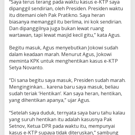
“Saya terus terang pada waktu kasus e-KTP saya
t
dipanggil sendirian, oleh Presiden. Presiden waktu
a
i
itu ditemani oleh Pak Pratikno. Saya heran
G
biasanya memanggil itu berlima, ini kok sendirian.
o
Dan dipanggilnya juga bukan lewat ruang
l
wartawan, tapi lewat masjid kecil gitu,” kata Agus.
k
a
r
Begitu masuk, Agus menyebutkan Jokowi sudah
I
dalam keadaan marah. Menurut Agus, Jokowi
t
meminta KPK untuk menghentikan kasus e-KTP
u
Setya Novanto.
K
o
r
“Di sana begitu saya masuk, Presiden sudah marah.
b
Menginginkan… karena baru saya masuk, beliau
a
sudah teriak ‘Hentikan’. Kan saya heran, hentikan,
n
yang dihentikan apanya,” ujar Agus.
“Setelah saya duduk, ternyata saya baru tahu kalau
yang suruh hentikan itu adalah kasusnya Pak
Setnov, Ketua DPR pada waktu itu, mempunyai
kasus e-KTP supaya tidak diteruskan,” sambung