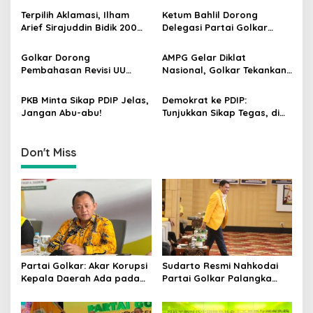
g
Pilkada
Semakin Solid dan
Terpilih Aklamasi, Ilham
Ketum Bahlil Dorong
Dipercaya Rakyat
Arief Sirajuddin Bidik 200
Delegasi Partai Golkar
a
Kursi Golkar di Sulsel pada
Pimpinan Ali Mochtar
t
Pemilu 2029
Ngabalin Belajar Hilirisasi
Golkar Dorong
AMPG Gelar Diklat
Hingga Industrialisasi dari
i
Pembahasan Revisi UU
Nasional, Golkar Tekankan
China
Pemilu Segera Dimulai,
Kader Muda Siap Hadapi
o
Kajian Putusan MK Sudah
Tantangan Zaman
PKB Minta Sikap PDIP Jelas,
Demokrat ke PDIP:
n
Tuntas
Jangan Abu-abu!
Tunjukkan Sikap Tegas, di
Luar atau Dalam
Pemerintah
Don't Miss
Partai Golkar: Akar Korupsi
Sudarto Resmi Nahkodai
Kepala Daerah Ada pada
Partai Golkar Palangka
Mahalnya Biaya Politik
Raya, Targetkan Partai
Pilkada
Semakin Solid dan