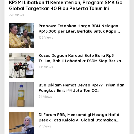
KP2MI Libatkan 11 Kementerian, Program SMK Go
Global Targetkan 40 Ribu Peserta Tahun Ini
278 Views
Prabowo Tetapkan Harga BBM Nelayan
Rp15.000 per Liter, Berlaku untuk Kapal
30-200 GT
126 Views
Kasus Dugaan Korupsi Batu Bara Rp5
Triliun, Bahlil Lahadalia: ESDM Siap Berikan
Data
103 Views
B50 Diklaim Hemat Devisa Rp177 Triliun dan
Pangkas Emisi 44 Juta Ton CO₂
94 Views
Di Forum PBB, Menkomdigi Meutya Hafid
Desak Tata Kelola AI Global Utamakan
Perlindungan Anak
91 Views