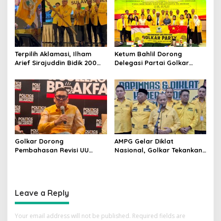
Dipercaya Rakyat
Terpilih Aklamasi, Ilham
Ketum Bahlil Dorong
Arief Sirajuddin Bidik 200
Delegasi Partai Golkar
Kursi Golkar di Sulsel pada
Pimpinan Ali Mochtar
Pemilu 2029
Ngabalin Belajar Hilirisasi
Hingga Industrialisasi dari
China
Golkar Dorong
AMPG Gelar Diklat
Pembahasan Revisi UU
Nasional, Golkar Tekankan
Pemilu Segera Dimulai,
Kader Muda Siap Hadapi
Kajian Putusan MK Sudah
Tantangan Zaman
Tuntas
Leave a Reply
Your email address will not be published.
Required fields are