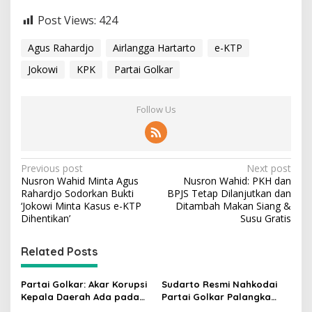
Post Views:
424
Agus Rahardjo
Airlangga Hartarto
e-KTP
Jokowi
KPK
Partai Golkar
Follow Us
P
Previous post
Next post
Nusron Wahid Minta Agus
Nusron Wahid: PKH dan
o
Rahardjo Sodorkan Bukti
BPJS Tetap Dilanjutkan dan
s
‘Jokowi Minta Kasus e-KTP
Ditambah Makan Siang &
Dihentikan’
Susu Gratis
t
n
Related Posts
a
v
Partai Golkar: Akar Korupsi
Sudarto Resmi Nahkodai
Kepala Daerah Ada pada
Partai Golkar Palangka
i
Mahalnya Biaya Politik
Raya, Targetkan Partai