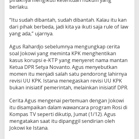
pihaknya mengikuti ketentuan hukum yang
T
berlaku.
P
'
“Itu sudah dibantah, sudah dibantah. Kalau itu kan
,
A
dari pihak berbeda, jadi kita ya ikuti saja rule of law
i
yang ada,” ujarnya.
r
l
Agus Rahardjo sebelumnya mengungkap cerita
a
soal Jokowi yang meminta KPK menghentikan
n
g
kasus korupsi e-KTP yang menyeret nama mantan
g
Ketua DPR Setya Novanto. Agus menyebutkan
a
momen itu menjadi salah satu pendorong lahirnya
H
revisi UU KPK. Istana menegaskan revisi UU KPK
a
r
bukan inisiatif pemerintah, melainkan inisiatif DPR.
t
a
Cerita Agus mengenai pertemuan dengan Jokowi
r
itu disampaikan dalam wawancara program Rosi di
t
Kompas TV seperti dikutip, Jumat (1/12). Agus
o
:
mengatakan saat itu dipanggil sendirian oleh
P
Jokowi ke Istana.
a
r