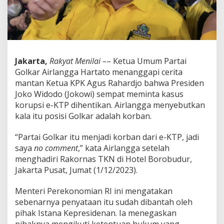
n
K
e
t
u
a
K
Jakarta,
Rakyat Menilai –
– Ketua Umum Partai
P
Golkar Airlangga Hartato menanggapi cerita
K
mantan Ketua KPK Agus Rahardjo bahwa Presiden
T
Joko Widodo (Jokowi) sempat meminta kasus
e
n
korupsi e-KTP dihentikan. Airlangga menyebutkan
t
kala itu posisi Golkar adalah korban.
a
n
“Partai Golkar itu menjadi korban dari e-KTP, jadi
g
saya
no comment
,” kata Airlangga setelah
'
K
menghadiri Rakornas TKN di Hotel Borobudur,
a
Jakarta Pusat, Jumat (1/12/2023).
s
u
Menteri Perekonomian RI ini mengatakan
s
sebenarnya penyataan itu sudah dibantah oleh
e
-
pihak Istana Kepresidenan. Ia menegaskan
K