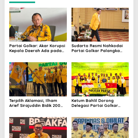
Partai Golkar: Akar Korupsi
Sudarto Resmi Nahkodai
Kepala Daerah Ada pada
Partai Golkar Palangka
Mahalnya Biaya Politik
Raya, Targetkan Partai
Pilkada
Semakin Solid dan
Dipercaya Rakyat
Terpilih Aklamasi, Ilham
Ketum Bahlil Dorong
Arief Sirajuddin Bidik 200
Delegasi Partai Golkar
Kursi Golkar di Sulsel pada
Pimpinan Ali Mochtar
Pemilu 2029
Ngabalin Belajar Hilirisasi
Hingga Industrialisasi dari
China