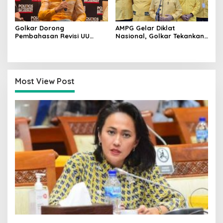
Golkar Dorong
AMPG Gelar Diklat
Pembahasan Revisi UU
Nasional, Golkar Tekankan
Pemilu Segera Dimulai,
Kader Muda Siap Hadapi
Kajian Putusan MK Sudah
Tantangan Zaman
Tuntas
Most View Post