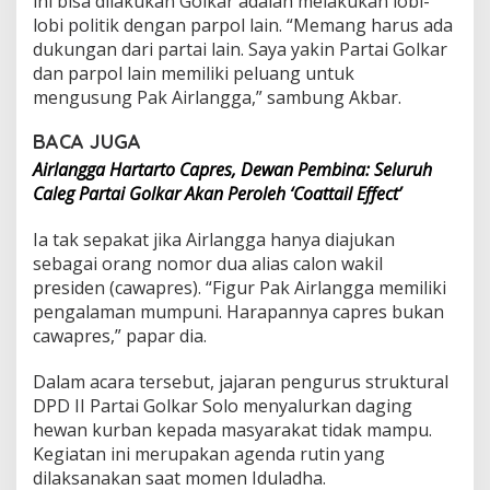
ini bisa dilakukan Golkar adalah melakukan lobi-
e
lobi politik dengan parpol lain. “Memang harus ada
s
dukungan dari partai lain. Saya yakin Partai Golkar
dan parpol lain memiliki peluang untuk
mengusung Pak Airlangga,” sambung Akbar.
BACA JUGA
Airlangga Hartarto Capres, Dewan Pembina: Seluruh
Caleg Partai Golkar Akan Peroleh ‘Coattail Effect’
Ia tak sepakat jika Airlangga hanya diajukan
sebagai orang nomor dua alias calon wakil
presiden (cawapres). “Figur Pak Airlangga memiliki
pengalaman mumpuni. Harapannya capres bukan
cawapres,” papar dia.
Dalam acara tersebut, jajaran pengurus struktural
DPD II Partai Golkar Solo menyalurkan daging
hewan kurban kepada masyarakat tidak mampu.
Kegiatan ini merupakan agenda rutin yang
dilaksanakan saat momen Iduladha.