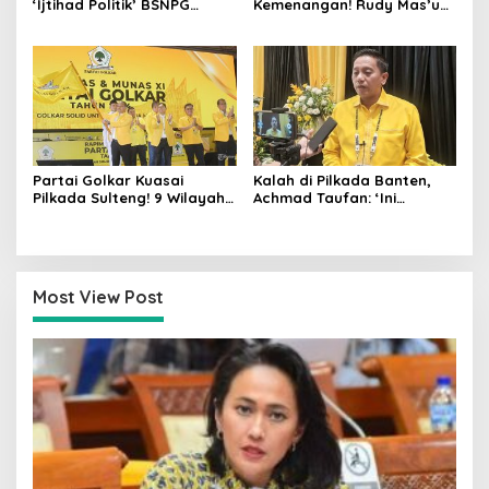
‘Ijtihad Politik’ BSNPG
Kemenangan! Rudy Mas’ud-
Golkar, Dorong Perubahan
Seno Aji Sah Pimpin Kaltim,
Agar Rakyat Jadi Aktor
MK Tegaskan Hasil Pilgub
Utama di Pemilu!
Partai Golkar Kuasai
Kalah di Pilkada Banten,
Pilkada Sulteng! 9 Wilayah
Achmad Taufan: ‘Ini
Dimenangkan, Gerindra
Pelajaran Berharga,
Hanya 4
Saatnya Strategi Bangkit
untuk 2029!
Most View Post