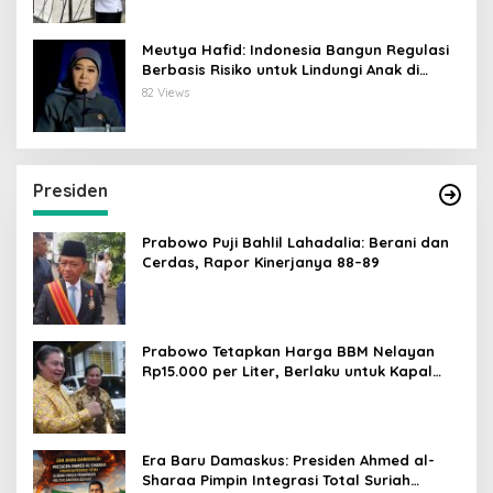
Meutya Hafid: Indonesia Bangun Regulasi
Berbasis Risiko untuk Lindungi Anak di
Dunia Digital
82 Views
Presiden
Prabowo Puji Bahlil Lahadalia: Berani dan
Cerdas, Rapor Kinerjanya 88–89
Prabowo Tetapkan Harga BBM Nelayan
Rp15.000 per Liter, Berlaku untuk Kapal
30-200 GT
Era Baru Damaskus: Presiden Ahmed al-
Sharaa Pimpin Integrasi Total Suriah