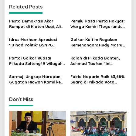
n
Related Posts
a
v
Pesta Demokrasi Akar
Pemilu Rasa Pesta Rakyat:
Rumput di Klaten Usai, Alim
Warga Kemiri Tlogorandu
i
Nasiruddin Pertahankan
Pilih Ketua RW 04 Secara
g
Kursi Ketua RW 04 Kemiri
Demokratis, Rebutan Door
Idrus Marham Apresiasi
Golkar Kaltim Rayakan
Prize Menarik!
‘Ijtihad Politik’ BSNPG
Kemenangan! Rudy Mas’ud-
a
Golkar, Dorong Perubahan
Seno Aji Sah Pimpin Kaltim,
t
Agar Rakyat Jadi Aktor
MK Tegaskan Hasil Pilgub
Partai Golkar Kuasai
Kalah di Pilkada Banten,
Utama di Pemilu!
i
Pilkada Sulteng! 9 Wilayah
Achmad Taufan: ‘Ini
Dimenangkan, Gerindra
Pelajaran Berharga,
o
Hanya 4
Saatnya Strategi Bangkit
Sarmuji Ungkap Harapan:
Fairid Naparin Raih 63,68%
n
untuk 2029!
Gugatan Ridwan Kamil ke
Suara di Pilkada Kota
MK Berpeluang Dikabulkan
Palangka Raya Yang
Dimenangkan Sang
Petahana
Don't Miss