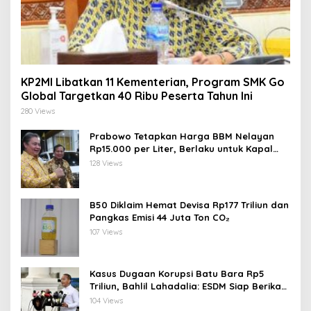
KP2MI Libatkan 11 Kementerian, Program SMK Go
Global Targetkan 40 Ribu Peserta Tahun Ini
280 Views
Prabowo Tetapkan Harga BBM Nelayan
Rp15.000 per Liter, Berlaku untuk Kapal
30-200 GT
128 Views
B50 Diklaim Hemat Devisa Rp177 Triliun dan
Pangkas Emisi 44 Juta Ton CO₂
107 Views
Kasus Dugaan Korupsi Batu Bara Rp5
Triliun, Bahlil Lahadalia: ESDM Siap Berikan
Data
104 Views