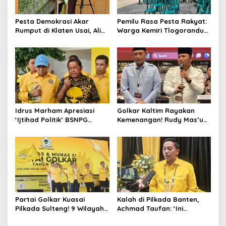
Pesta Demokrasi Akar
Pemilu Rasa Pesta Rakyat:
Rumput di Klaten Usai, Alim
Warga Kemiri Tlogorandu
Nasiruddin Pertahankan
Pilih Ketua RW 04 Secara
Kursi Ketua RW 04 Kemiri
Demokratis, Rebutan Door
Prize Menarik!
Idrus Marham Apresiasi
Golkar Kaltim Rayakan
‘Ijtihad Politik’ BSNPG
Kemenangan! Rudy Mas’ud-
Golkar, Dorong Perubahan
Seno Aji Sah Pimpin Kaltim,
Agar Rakyat Jadi Aktor
MK Tegaskan Hasil Pilgub
Utama di Pemilu!
Partai Golkar Kuasai
Kalah di Pilkada Banten,
Pilkada Sulteng! 9 Wilayah
Achmad Taufan: ‘Ini
Dimenangkan, Gerindra
Pelajaran Berharga,