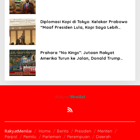
Pasca-Penarikan Militer Amerika Serikat
Diplomasi Kopi di Tokyo: Kelakar Prabowo
“Maaf Presiden Lula, Kopi Saya Lebih
Enak!” Guncang Forum Bisnis Jepang
Prahara “No Kings”: Jutaan Rakyat
Amerika Turun ke Jalan, Donald Trump
dalam Kepungan Protes Global!
RakyatMenilai
Home
Berita
Presiden
Menteri
Parpol
Pemilu
Parlemen
Perempuan
Daerah