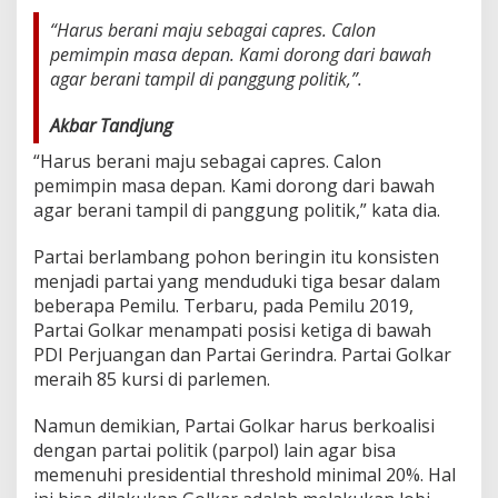
a
“Harus berani maju sebagai capres. Calon
r
t
pemimpin masa depan. Kami dorong dari bawah
o
agar berani tampil di panggung politik,”.
J
a
Akbar Tandjung
d
i
“Harus berani maju sebagai capres. Calon
C
pemimpin masa depan. Kami dorong dari bawah
a
agar berani tampil di panggung politik,” kata dia.
p
r
e
Partai berlambang pohon beringin itu konsisten
s
menjadi partai yang menduduki tiga besar dalam
B
beberapa Pemilu. Terbaru, pada Pemilu 2019,
u
Partai Golkar menampati posisi ketiga di bawah
k
a
PDI Perjuangan dan Partai Gerindra. Partai Golkar
n
meraih 85 kursi di parlemen.
C
a
Namun demikian, Partai Golkar harus berkoalisi
w
dengan partai politik (parpol) lain agar bisa
a
p
memenuhi presidential threshold minimal 20%. Hal
r