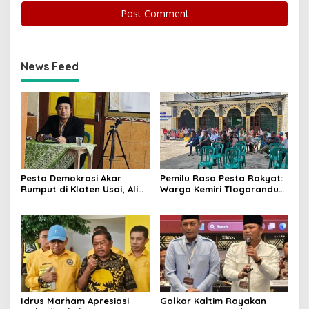
News Feed
Pesta Demokrasi Akar
Pemilu Rasa Pesta Rakyat:
Rumput di Klaten Usai, Alim
Warga Kemiri Tlogorandu
Nasiruddin Pertahankan
Pilih Ketua RW 04 Secara
Kursi Ketua RW 04 Kemiri
Demokratis, Rebutan Door
Prize Menarik!
Idrus Marham Apresiasi
Golkar Kaltim Rayakan