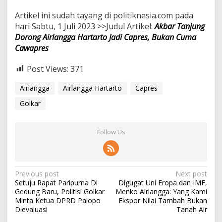
Artikel ini sudah tayang di politiknesia.com pada
hari Sabtu, 1 Juli 2023 >>Judul Artikel:
Akbar Tanjung
Dorong Airlangga Hartarto Jadi Capres, Bukan Cuma
Cawapres
Post Views:
371
Airlangga
Airlangga Hartarto
Capres
Golkar
Follow Us
P
Previous post
Next post
Setuju Rapat Paripurna Di
Digugat Uni Eropa dan IMF,
o
Gedung Baru, Politisi Golkar
Menko Airlangga: Yang Kami
s
Minta Ketua DPRD Palopo
Ekspor Nilai Tambah Bukan
Dievaluasi
Tanah Air
t