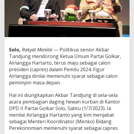
a
n
d
j
u
n
g
M
i
Solo,
Rakyat Menilai
— Politikus senior Akbar
n
Tandjung mendorong Ketua Umum Partai Golkar,
t
a
Airlangga Hartarto, terus maju sebagai calon
A
presiden (capres) dalam Pemilu 2024. Figur
i
Airlangga dinilai memenuhi syarat sebagai calon
r
pemimpin masa depan.
l
a
n
Hal ini diungkapkan Akbar Tandjung di sela-sela
g
acara pembagian daging hewan kurban di Kantor
g
DPD II Partai Golkar Solo, Sabtu (1/7/2023). Ia
a
menilai Airlangga Hartanto yang kini menjabat
H
sebagai Menteri Koordinator (Menko) Bidang
a
r
Perekonomian memenuhi syarat sebagai capres.
t