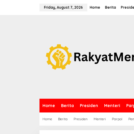
S
k
Friday, August 7, 2026
Home
Berita
Presid
i
p
t
o
c
o
n
t
e
n
t
Home
Berita
Presiden
Menteri
Par
Home
Berita
Presiden
Menteri
Parpol
Pem