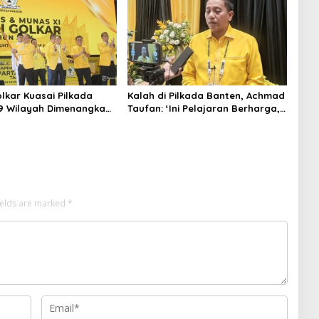
olkar Kuasai Pilkada
Kalah di Pilkada Banten, Achmad
 9 Wilayah Dimenangkan,
Taufan: ‘Ini Pelajaran Berharga,
 Hanya 4
Saatnya Strategi Bangkit untuk
2029!
ields are marked
*