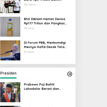
Lahadalia: ESDM Siap Berikan
102 Views
Data
B50 Diklaim Hemat Devisa
Rp177 Triliun dan Pangkas
Emisi 44 Juta Ton CO₂
94 Views
Di Forum PBB, Menkomdigi
Meutya Hafid Desak Tata
Kelola AI Global Utamakan
91 Views
Perlindungan Anak
Presiden
Prabowo Puji Bahlil
Lahadalia: Berani dan
Cerdas, Rapor Kinerjanya 88–
89