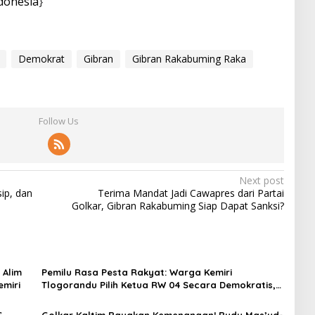
donesia
}
Demokrat
Gibran
Gibran Rakabuming Raka
Follow Us
Next post
sip, dan
Terima Mandat Jadi Cawapres dari Partai
Golkar, Gibran Rakabuming Siap Dapat Sanksi?
 Alim
Pemilu Rasa Pesta Rakyat: Warga Kemiri
emiri
Tlogorandu Pilih Ketua RW 04 Secara Demokratis,
Rebutan Door Prize Menarik!
G
Golkar Kaltim Rayakan Kemenangan! Rudy Mas’ud-