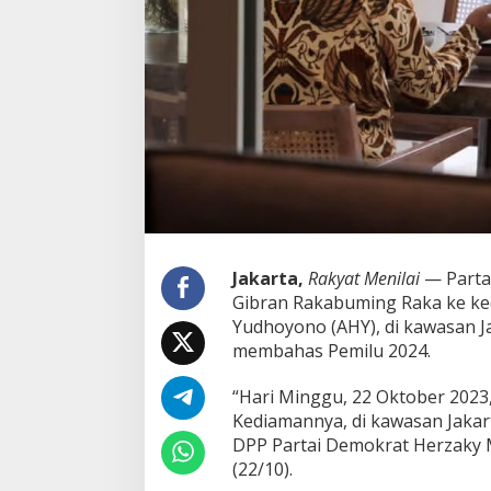
u
m
a
h
A
H
Y
,
D
e
m
o
k
r
Jakarta,
Rakyat Menilai
— Parta
a
Gibran Rakabuming Raka ke ke
t
Yudhoyono (AHY), di kawasan Ja
B
membahas Pemilu 2024.
u
k
a
“Hari Minggu, 22 Oktober 202
S
Kediamannya, di kawasan Jakart
u
DPP Partai Demokrat Herzaky 
a
(22/10).
r
a