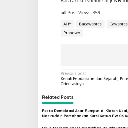
Baca artikel sumber di {
CNN In
Post Views:
359
AHY
Bacawapres
Cawapres
Prabowo
P
Previous post
Kenali Feodalisme dari Sejarah, Prin
o
Orientasinya
s
t
Related Posts
n
Pesta Demokrasi Akar Rumput di Klaten Usai,
a
Nasiruddin Pertahankan Kursi Ketua RW 04 K
v
Idrus Marham Apresiasi ‘Ijtihad Politik’ BSNP