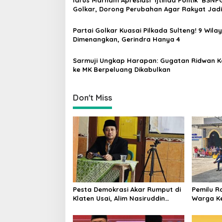
i
Golkar, Dorong Perubahan Agar Rakyat Jadi
g
Utama di Pemilu!
a
Partai Golkar Kuasai Pilkada Sulteng! 9 Wila
Dimenangkan, Gerindra Hanya 4
t
i
Sarmuji Ungkap Harapan: Gugatan Ridwan K
ke MK Berpeluang Dikabulkan
o
n
Don't Miss
Pesta Demokrasi Akar Rumput di
Pemilu R
Klaten Usai, Alim Nasiruddin
Warga Ke
Pertahankan Kursi Ketua RW 04
Ketua RW
Kemiri
Rebutan 