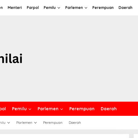
en
Menteri
Parpol
Pemilu
Parlemen
Perempuan
Daerah
pol
Pemilu
Parlemen
Perempuan
Daerah
ilu
Parlemen
Perempuan
Daerah