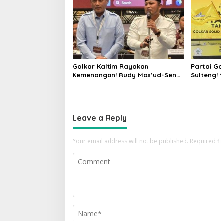
Golkar Kaltim Rayakan
Partai G
Kemenangan! Rudy Mas’ud-Seno
Sulteng!
Aji Sah Pimpin Kaltim, MK
Gerindra
Tegaskan Hasil Pilgub
Leave a Reply
Your email address will not be published.
Required f