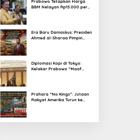
Prabowo Tetapkan Harga
BBM Nelayan Rp15.000 per
Liter, Berlaku untuk Kapal 30-
200 GT
Era Baru Damaskus: Presiden
Ahmed al-Sharaa Pimpin
Integrasi Total Suriah Pasca-
Penarikan Militer Amerika
Serikat
Diplomasi Kopi di Tokyo:
Kelakar Prabowo “Maaf
Presiden Lula, Kopi Saya
Lebih Enak!” Guncang Forum
Bisnis Jepang
Prahara “No Kings”: Jutaan
Rakyat Amerika Turun ke
Jalan, Donald Trump dalam
Kepungan Protes Global!