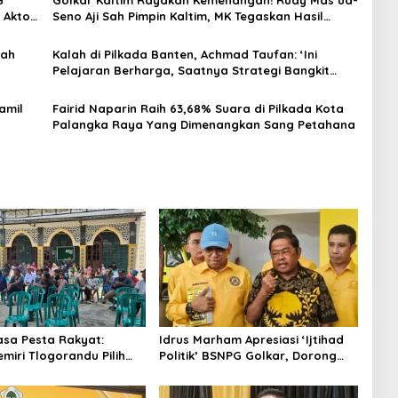
 Aktor
Seno Aji Sah Pimpin Kaltim, MK Tegaskan Hasil
Pilgub
yah
Kalah di Pilkada Banten, Achmad Taufan: ‘Ini
Pelajaran Berharga, Saatnya Strategi Bangkit
untuk 2029!
amil
Fairid Naparin Raih 63,68% Suara di Pilkada Kota
Palangka Raya Yang Dimenangkan Sang Petahana
asa Pesta Rakyat:
Idrus Marham Apresiasi ‘Ijtihad
miri Tlogorandu Pilih
Politik’ BSNPG Golkar, Dorong
 04 Secara Demokratis,
Perubahan Agar Rakyat Jadi
Door Prize Menarik!
Aktor Utama di Pemilu!