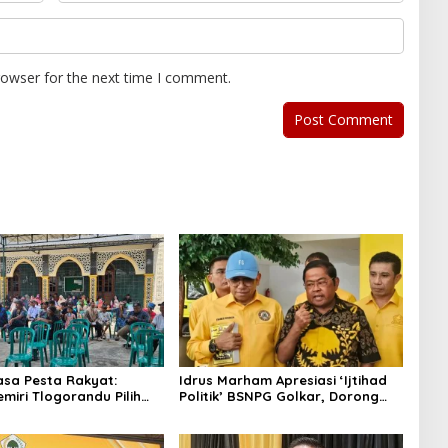
rowser for the next time I comment.
asa Pesta Rakyat:
Idrus Marham Apresiasi ‘Ijtihad
miri Tlogorandu Pilih
Politik’ BSNPG Golkar, Dorong
 04 Secara Demokratis,
Perubahan Agar Rakyat Jadi
Door Prize Menarik!
Aktor Utama di Pemilu!