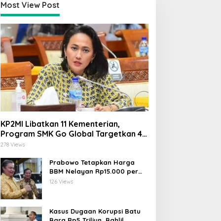
Most View Post
KP2MI Libatkan 11 Kementerian,
Program SMK Go Global Targetkan 40
Ribu Peserta Tahun Ini
278 Views
Prabowo Tetapkan Harga
BBM Nelayan Rp15.000 per
Liter, Berlaku untuk Kapal 30-
126 Views
200 GT
Kasus Dugaan Korupsi Batu
Bara Rp5 Triliun, Bahlil