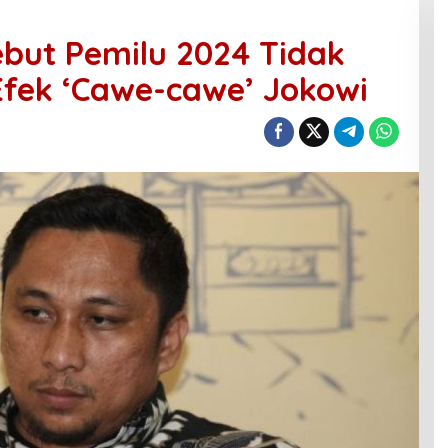
but Pemilu 2024 Tidak
Efek ‘Cawe-cawe’ Jokowi