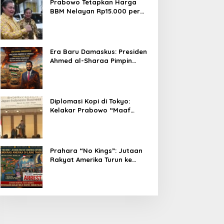
Prabowo Tetapkan Harga
BBM Nelayan Rp15.000 per
Liter, Berlaku untuk Kapal 30-
200 GT
Era Baru Damaskus: Presiden
Ahmed al-Sharaa Pimpin
Integrasi Total Suriah Pasca-
Penarikan Militer Amerika
Serikat
Diplomasi Kopi di Tokyo:
Kelakar Prabowo “Maaf
Presiden Lula, Kopi Saya
Lebih Enak!” Guncang Forum
Bisnis Jepang
Prahara “No Kings”: Jutaan
Rakyat Amerika Turun ke
Jalan, Donald Trump dalam
Kepungan Protes Global!