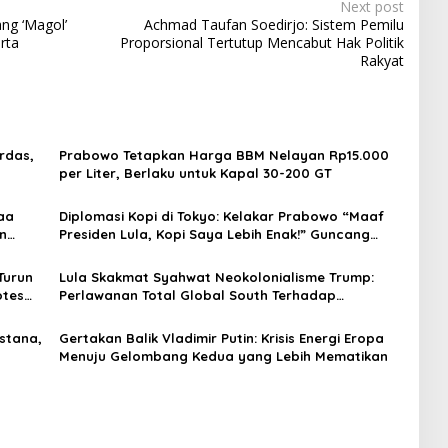
Next post
ng ‘Magol’
Achmad Taufan Soedirjo: Sistem Pemilu
rta
Proporsional Tertutup Mencabut Hak Politik
Rakyat
rdas,
Prabowo Tetapkan Harga BBM Nelayan Rp15.000
per Liter, Berlaku untuk Kapal 30-200 GT
aa
Diplomasi Kopi di Tokyo: Kelakar Prabowo “Maaf
an
Presiden Lula, Kopi Saya Lebih Enak!” Guncang
Forum Bisnis Jepang
Turun
Lula Skakmat Syahwat Neokolonialisme Trump:
otes
Perlawanan Total Global South Terhadap
Penjajahan Gaya Baru
stana,
Gertakan Balik Vladimir Putin: Krisis Energi Eropa
Menuju Gelombang Kedua yang Lebih Mematikan