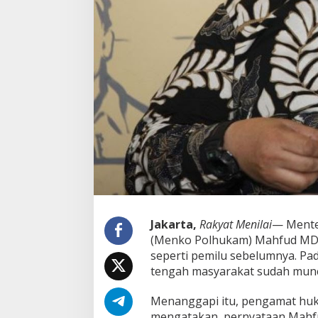
0
2
4
T
i
d
a
k
P
a
n
a
s
,
P
e
n
Jakarta,
Rakyat Menilai
— Mente
g
(Menko Polhukam) Mahfud MD me
a
m
seperti pemilu sebelumnya. Pad
a
tengah masyarakat sudah munc
t
:
Menanggapi itu, pengamat huku
E
mengatakan, pernyataan Mahfud
f