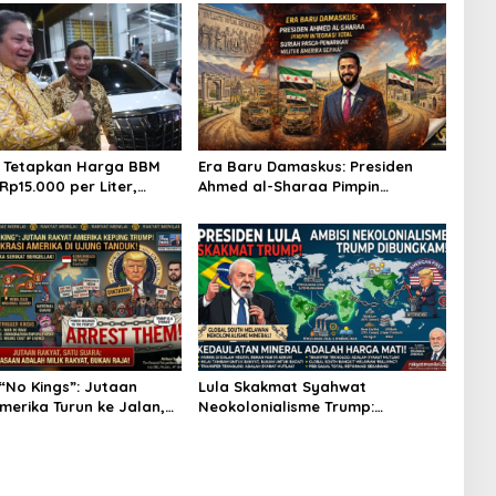
 Tetapkan Harga BBM
Era Baru Damaskus: Presiden
Rp15.000 per Liter,
Ahmed al-Sharaa Pimpin
untuk Kapal 30-200 GT
Integrasi Total Suriah Pasca-
Penarikan Militer Amerika Serikat
“No Kings”: Jutaan
Lula Skakmat Syahwat
merika Turun ke Jalan,
Neokolonialisme Trump:
Trump dalam Kepungan
Perlawanan Total Global South
lobal!
Terhadap Penjajahan Gaya Baru