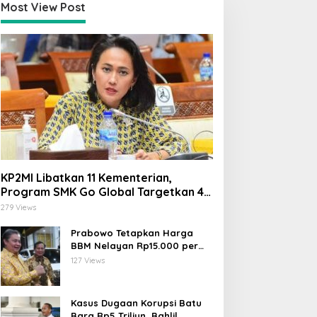
Most View Post
KP2MI Libatkan 11 Kementerian,
Program SMK Go Global Targetkan 40
Ribu Peserta Tahun Ini
279 Views
Prabowo Tetapkan Harga
BBM Nelayan Rp15.000 per
Liter, Berlaku untuk Kapal 30-
127 Views
200 GT
Kasus Dugaan Korupsi Batu
Bara Rp5 Triliun, Bahlil