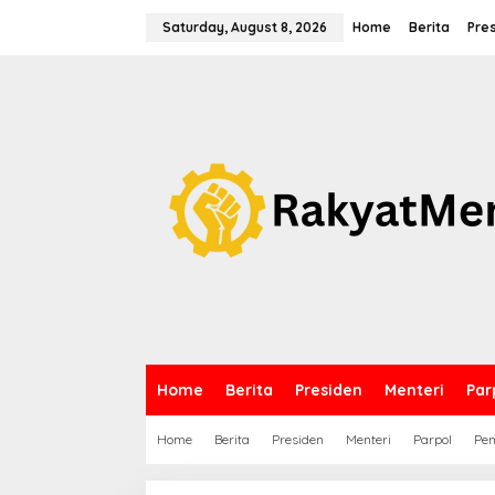
S
k
Saturday, August 8, 2026
Home
Berita
Pre
i
p
t
o
c
o
n
t
e
n
t
Home
Berita
Presiden
Menteri
Par
Home
Berita
Presiden
Menteri
Parpol
Pem