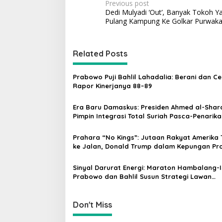
P
Previous post
Dedi Mulyadi ‘Out’, Banyak Tokoh Ya
o
Pulang Kampung Ke Golkar Purwaka
s
t
Related Posts
n
a
Prabowo Puji Bahlil Lahadalia: Berani dan Ce
v
Rapor Kinerjanya 88–89
i
Era Baru Damaskus: Presiden Ahmed al-Shar
g
Pimpin Integrasi Total Suriah Pasca-Penarik
Militer Amerika Serikat
a
Prahara “No Kings”: Jutaan Rakyat Amerika 
t
ke Jalan, Donald Trump dalam Kepungan Pr
i
Global!
Sinyal Darurat Energi: Maraton Hambalang-I
o
Prabowo dan Bahlil Susun Strategi Lawan
n
Guncangan Global
Don't Miss