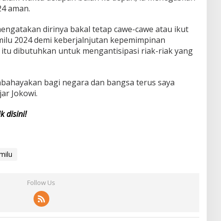
24 aman.
engatakan dirinya bakal tetap cawe-cawe atau ikut
ilu 2024 demi keberjalnjutan kepemimpinan
e itu dibutuhkan untuk mengantisipasi riak-riak yang
mbahayakan bagi negara dan bangsa terus saya
ar Jokowi.
ik disini!
milu
Follow Us