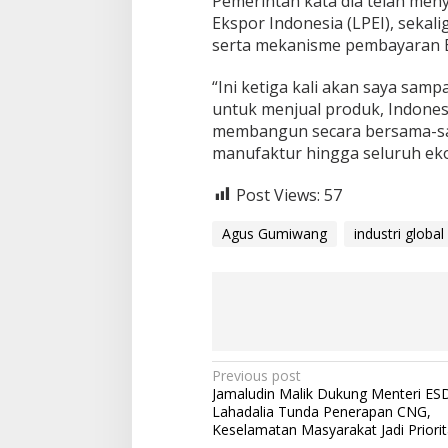
Pemerintah kata dia telah me
Ekspor Indonesia (LPEI), seka
serta mekanisme pembayaran B
“Ini ketiga kali akan saya sam
untuk menjual produk, Indonesi
membangun secara bersama-sam
manufaktur hingga seluruh eko
Post Views:
57
Agus Gumiwang
industri global
P
Previous post
Jamaludin Malik Dukung Menteri ES
o
Lahadalia Tunda Penerapan CNG,
s
Keselamatan Masyarakat Jadi Priori