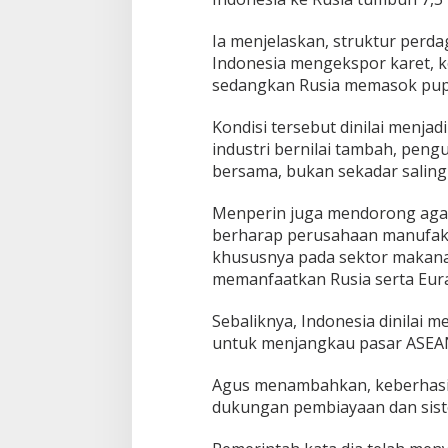
n
d
Ia menjelaskan, struktur perda
u
Indonesia mengekspor karet, kop
s
sedangkan Rusia memasok pupuk,
t
r
Kondisi tersebut dinilai menja
i
B
industri bernilai tambah, peng
e
bersama, bukan sekadar saling
r
s
Menperin juga mendorong agar
a
berharap perusahaan manufaktu
m
a
khususnya pada sektor makanan
memanfaatkan Rusia serta Eura
Sebaliknya, Indonesia dinilai 
untuk menjangkau pasar ASEAN 
Agus menambahkan, keberhasil
dukungan pembiayaan dan sis