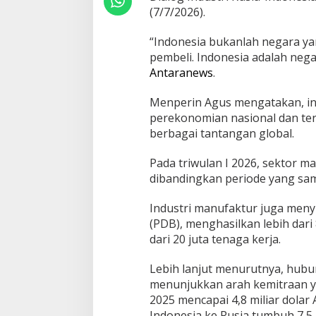
(7/7/2026).
d
a
r
“Indonesia bukanlah negara y
P
pembeli. Indonesia adalah negar
a
Antaranews
.
s
a
r
Menperin Agus mengatakan, in
,
perekonomian nasional dan ter
A
berbagai tantangan global.
j
a
Pada triwulan I 2026, sektor 
k
R
dibandingkan periode yang sam
u
s
Industri manufaktur juga men
i
(PDB), menghasilkan lebih dari 
a
dari 20 juta tenaga kerja.
B
a
n
Lebih lanjut menurutnya, hubu
g
menunjukkan arah kemitraan ya
u
2025 mencapai 4,8 miliar dolar
n
Indonesia ke Rusia tumbuh 7,5 p
I