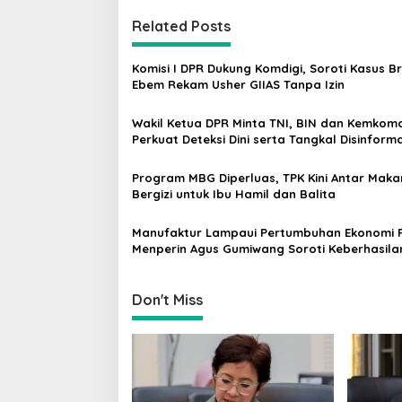
t
Related Posts
n
a
Komisi I DPR Dukung Komdigi, Soroti Kasus B
v
Ebem Rekam Usher GIIAS Tanpa Izin
i
Wakil Ketua DPR Minta TNI, BIN dan Kemkomd
g
Perkuat Deteksi Dini serta Tangkal Disinforma
a
Program MBG Diperluas, TPK Kini Antar Mak
t
Bergizi untuk Ibu Hamil dan Balita
i
Manufaktur Lampaui Pertumbuhan Ekonomi R
o
Menperin Agus Gumiwang Soroti Keberhasila
n
Industrialisasi
Don't Miss