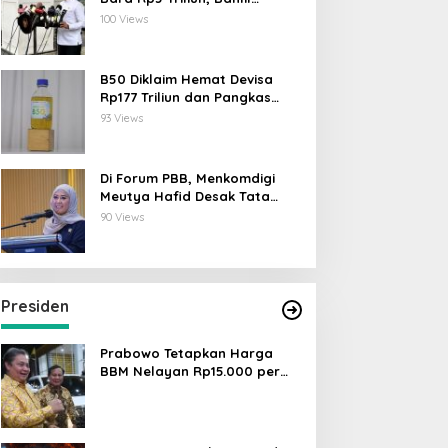
Lahadalia: ESDM Siap Berikan
100 Views
Data
B50 Diklaim Hemat Devisa
Rp177 Triliun dan Pangkas
Emisi 44 Juta Ton CO₂
93 Views
Di Forum PBB, Menkomdigi
Meutya Hafid Desak Tata
Kelola AI Global Utamakan
90 Views
Perlindungan Anak
Presiden
Prabowo Tetapkan Harga
BBM Nelayan Rp15.000 per
Liter, Berlaku untuk Kapal 30-
200 GT