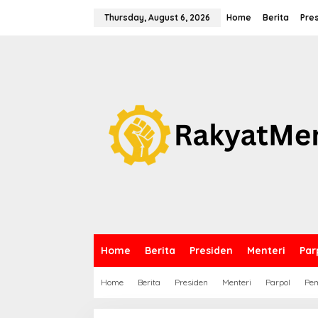
S
k
Thursday, August 6, 2026
Home
Berita
Pre
i
p
t
o
c
o
n
t
e
n
t
Home
Berita
Presiden
Menteri
Par
Home
Berita
Presiden
Menteri
Parpol
Pem