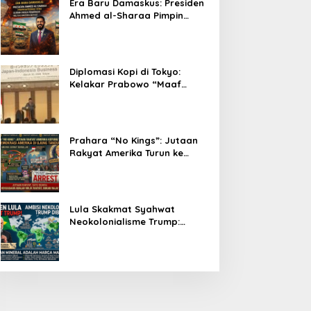
Era Baru Damaskus: Presiden
Ahmed al-Sharaa Pimpin
Integrasi Total Suriah Pasca-
Penarikan Militer Amerika
Serikat
Diplomasi Kopi di Tokyo:
Kelakar Prabowo “Maaf
Presiden Lula, Kopi Saya
Lebih Enak!” Guncang Forum
Bisnis Jepang
Prahara “No Kings”: Jutaan
Rakyat Amerika Turun ke
Jalan, Donald Trump dalam
Kepungan Protes Global!
Lula Skakmat Syahwat
Neokolonialisme Trump:
Perlawanan Total Global
South Terhadap Penjajahan
Gaya Baru