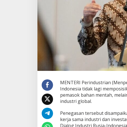
k
a
n
I
n
d
o
n
e
s
i
a
B
u
k
a
MENTERI Perindustrian (Menp
n
Indonesia tidak lagi memposisi
L
pemasok bahan mentah, melain
a
industri global.
g
i
S
Penegasan tersebut disampaik
e
kerja sama industri dan invest
k
Dialog Industri Rusia-Indonesi
a