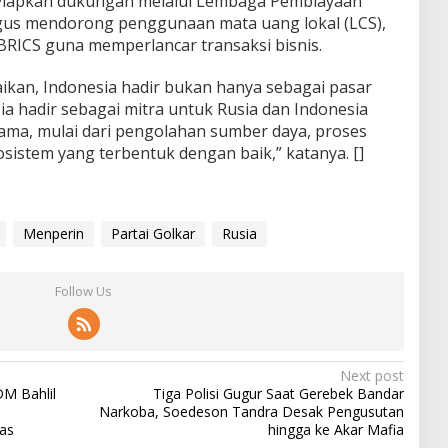
nyiapkan dukungan melalui Lembaga Pembiayaan
ligus mendorong penggunaan mata uang lokal (LCS),
RICS guna memperlancar transaksi bisnis.
paikan, Indonesia hadir bukan hanya sebagai pasar
a hadir sebagai mitra untuk Rusia dan Indonesia
a, mulai dari pengolahan sumber daya, proses
sistem yang terbentuk dengan baik,” katanya. []
Menperin
Partai Golkar
Rusia
Follow Us
Next post
DM Bahlil
Tiga Polisi Gugur Saat Gerebek Bandar
Narkoba, Soedeson Tandra Desak Pengusutan
tas
hingga ke Akar Mafia