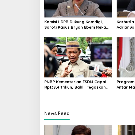
Komisi I DPR Dukung Komdigi,
Karhutla 
Soroti Kasus Bryan Ebem Rekam
Adrianus
Usher GIIAS Tanpa Izin
Kehutana
PNBP Kementerian ESDM Capai
Program 
Rp138,4 Triliun, Bahlil Tegaskan
Antar Ma
Komitmen Akuntabilitas
Hamil da
News Feed