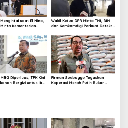
Mengintai saat El Nino,
Wakil Ketua DPR Minta TNI, BIN
 Minta Kementerian
dan Kemkomdigi Perkuat Deteksi
n Bergerak Lebih Serius
Dini serta Tangkal Disinformasi
MBG Diperluas, TPK Kini
Firman Soebagyo Tegaskan
kanan Bergizi untuk Ibu
Koperasi Merah Putih Bukan
n Balita
Pengganti Distributor Pupuk
Bersubsidi