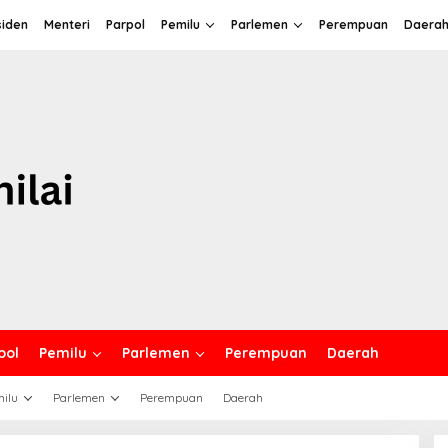
siden
Menteri
Parpol
Pemilu
Parlemen
Perempuan
Daera
pol
Pemilu
Parlemen
Perempuan
Daerah
ilu
Parlemen
Perempuan
Daerah