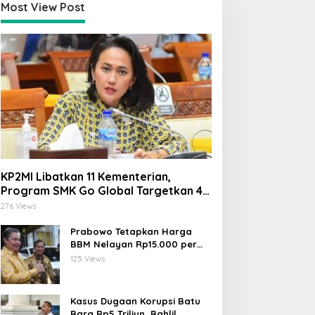
Most View Post
KP2MI Libatkan 11 Kementerian,
Program SMK Go Global Targetkan 40
Ribu Peserta Tahun Ini
276 Views
Prabowo Tetapkan Harga
BBM Nelayan Rp15.000 per
Liter, Berlaku untuk Kapal 30-
125 Views
200 GT
Kasus Dugaan Korupsi Batu
Bara Rp5 Triliun, Bahlil