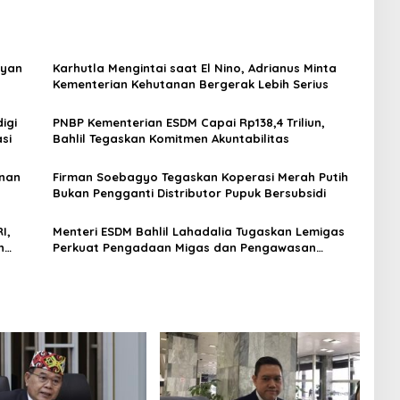
ryan
Karhutla Mengintai saat El Nino, Adrianus Minta
Kementerian Kehutanan Bergerak Lebih Serius
igi
PNBP Kementerian ESDM Capai Rp138,4 Triliun,
si
Bahlil Tegaskan Komitmen Akuntabilitas
anan
Firman Soebagyo Tegaskan Koperasi Merah Putih
Bukan Pengganti Distributor Pupuk Bersubsidi
I,
Menteri ESDM Bahlil Lahadalia Tugaskan Lemigas
n
Perkuat Pengadaan Migas dan Pengawasan
Kualitas BBM