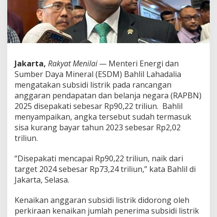
a
h
a
d
a
l
i
Jakarta,
Rakyat Menilai —
Menteri Energi dan
a
Sumber Daya Mineral (ESDM) Bahlil Lahadalia
S
e
mengatakan subsidi listrik pada rancangan
b
anggaran pendapatan dan belanja negara (RAPBN)
u
2025 disepakati sebesar Rp90,22 triliun. Bahlil
t
menyampaikan, angka tersebut sudah termasuk
S
u
sisa kurang bayar tahun 2023 sebesar Rp2,02
b
triliun.
s
i
“Disepakati mencapai Rp90,22 triliun, naik dari
d
target 2024 sebesar Rp73,24 triliun,” kata Bahlil di
i
L
Jakarta, Selasa.
i
s
Kenaikan anggaran subsidi listrik didorong oleh
t
perkiraan kenaikan jumlah penerima subsidi listrik
r