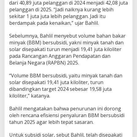
dari 40,89 juta pelanggan di 2024 menjadi 42,08 juta
i
k
pelanggan di 2025. “Jadi naiknya kurang lebih
D
sekitar 1 juta juta lebih pelanggan. Jadi itu
i
berdampak pada kenaikan,” ujar Bahlil.
s
e
Sebelumnya, Bahlil menyebut volume bahan bakar
p
a
minyak (BBM) bersubsidi, yakni minyak tanah dan
k
solar disepakati turun menjadi 19,41 juta kiloliter
a
pada Rancangan Anggaran Pendapatan dan
t
Belanja Negara (RAPBN) 2025.
i
N
a
“Volume BBM bersubsidi, yaitu minyak tanah dan
i
solar disepakati 19,41 juta kiloliter, turun
k
dibandingkan target 2024 sebesar 19,58 juta
M
kiloliter,” katanya.
e
n
j
Bahlil mengatakan bahwa penurunan ini dorong
a
oleh rencana efisiensi penyaluran BBM bersubsidi
d
tahun 2025 agar lebih tepat sasaran.
i
R
Untuk subsidi solar, sebut Bahlil, telah disepakati
p