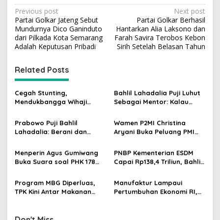
P
Previous post
Next post
Partai Golkar Jateng Sebut
Partai Golkar Berhasil
o
Mundurnya Dico Ganinduto
Hantarkan Alia Laksono dan
s
dari Pilkada Kota Semarang
Farah Savira Terobos Kebon
Adalah Keputusan Pribadi
Sirih Setelah Belasan Tahun
t
n
Related Posts
a
v
Cegah Stunting,
Bahlil Lahadalia Puji Luhut
Mendukbangga Wihaji
Sebagai Mentor: Kalau
i
Dorong Program Genting
Saya Tekan Investor, Itu
g
Bantu Rumah Layak Huni
Ajaran Beliau
Prabowo Puji Bahlil
Wamen P2MI Christina
Lahadalia: Berani dan
Aryani Buka Peluang PMI
a
Cerdas, Rapor Kinerjanya
Kerja ke Ceko, Ini Sektor
t
88–89
dan Syaratnya
Menperin Agus Gumiwang
PNBP Kementerian ESDM
i
Buka Suara soal PHK 178
Capai Rp138,4 Triliun, Bahlil
Buruh PT Namnam Fashion
Tegaskan Komitmen
o
Industries
Akuntabilitas
Program MBG Diperluas,
Manufaktur Lampaui
n
TPK Kini Antar Makanan
Pertumbuhan Ekonomi RI,
Bergizi untuk Ibu Hamil dan
Menperin Agus Gumiwang
Balita
Soroti Keberhasilan
Industrialisasi
Don't Miss