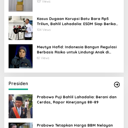
107 Views
Kasus Dugaan Korupsi Batu Bara Rp5
Triliun, Bahlil Lahadalia: ESDM Siap Berikan
Data
104 Views
Meutya Hafid: Indonesia Bangun Regulasi
Berbasis Risiko untuk Lindungi Anak di
Dunia Digital
82 Views
Presiden
Prabowo Puji Bahlil Lahadalia: Berani dan
Cerdas, Rapor Kinerjanya 88–89
Prabowo Tetapkan Harga BBM Nelayan