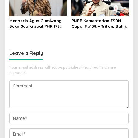
Menperin Agus Gumiwang
PNBP Kementerian ESDM
Buka Suara soal PHK 178
Capai Rp138,4 Triliun, Bahlil
Buruh PT Namnam Fashion
Tegaskan Komitmen
Industries
Akuntabilitas
Leave a Reply
Your email address will not be published.
Required fields are
marked
*