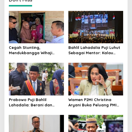
Cegah Stunting,
Bahlil Lahadalia Puji Luhut
Mendukbangga Wihaji
Sebagai Mentor: Kalau
Dorong Program Genting
Saya Tekan Investor, Itu
Bantu Rumah Layak Huni
Ajaran Beliau
Prabowo Puji Bahlil
Wamen P2MI Christina
Lahadalia: Berani dan
Aryani Buka Peluang PMI
Cerdas, Rapor Kinerjanya
Kerja ke Ceko, Ini Sektor
88–89
dan Syaratnya