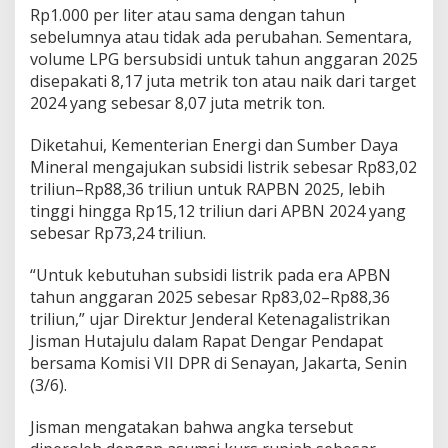
9
Rp1.000 per liter atau sama dengan tahun
0
sebelumnya atau tidak ada perubahan. Sementara,
,
volume LPG bersubsidi untuk tahun anggaran 2025
2
disepakati 8,17 juta metrik ton atau naik dari target
2
2024 yang sebesar 8,07 juta metrik ton.
T
r
i
Diketahui, Kementerian Energi dan Sumber Daya
l
Mineral mengajukan subsidi listrik sebesar Rp83,02
i
triliun–Rp88,36 triliun untuk RAPBN 2025, lebih
u
tinggi hingga Rp15,12 triliun dari APBN 2024 yang
n
sebesar Rp73,24 triliun.
“Untuk kebutuhan subsidi listrik pada era APBN
tahun anggaran 2025 sebesar Rp83,02–Rp88,36
triliun,” ujar Direktur Jenderal Ketenagalistrikan
Jisman Hutajulu dalam Rapat Dengar Pendapat
bersama Komisi VII DPR di Senayan, Jakarta, Senin
(3/6).
Jisman mengatakan bahwa angka tersebut