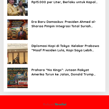
Rp15.000 per Liter, Berlaku untuk Kapal
30-200 GT
Era Baru Damaskus: Presiden Ahmed al-
Sharaa Pimpin Integrasi Total Suriah
Pasca-Penarikan Militer Amerika Serikat
Diplomasi Kopi di Tokyo: Kelakar Prabowo
“Maaf Presiden Lula, Kopi Saya Lebih
Enak!” Guncang Forum Bisnis Jepang
Prahara “No Kings”: Jutaan Rakyat
Amerika Turun ke Jalan, Donald Trump
dalam Kepungan Protes Global!