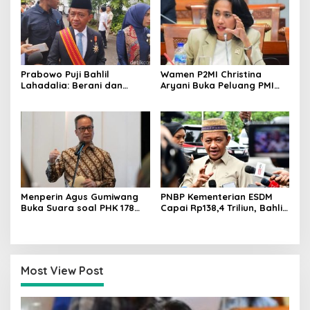
Prabowo Puji Bahlil
Wamen P2MI Christina
Lahadalia: Berani dan
Aryani Buka Peluang PMI
Cerdas, Rapor Kinerjanya
Kerja ke Ceko, Ini Sektor
88–89
dan Syaratnya
Menperin Agus Gumiwang
PNBP Kementerian ESDM
Buka Suara soal PHK 178
Capai Rp138,4 Triliun, Bahlil
Buruh PT Namnam Fashion
Tegaskan Komitmen
Industries
Akuntabilitas
Most View Post