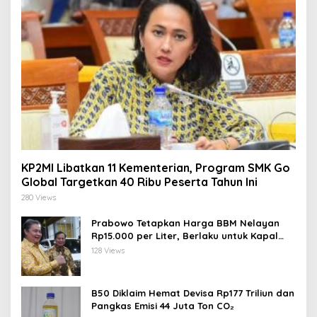
KP2MI Libatkan 11 Kementerian, Program SMK Go
Global Targetkan 40 Ribu Peserta Tahun Ini
280 Views
Prabowo Tetapkan Harga BBM Nelayan
Rp15.000 per Liter, Berlaku untuk Kapal
30-200 GT
128 Views
B50 Diklaim Hemat Devisa Rp177 Triliun dan
Pangkas Emisi 44 Juta Ton CO₂