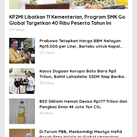
KP2MI Libatkan 11 Kementerian, Program SMK Go
Global Targetkan 40 Ribu Peserta Tahun Ini
279 Views
Prabowo Tetapkan Harga BBM Nelayan
Rp15.000 per Liter, Berlaku untuk Kapal
30-200 GT
127 Views
Kasus Dugaan Korupsi Batu Bara Rp5
Triliun, Bahlil Lahadalia: ESDM Siap Berikan
Data
103 Views
B50 Diklaim Hemat Devisa Rp177 Triliun dan
Pangkas Emisi 44 Juta Ton CO₂
99 Views
Di Forum PBB, Menkomdigi Meutya Hafid
Desak Tata Kelola AI Global Utamakan