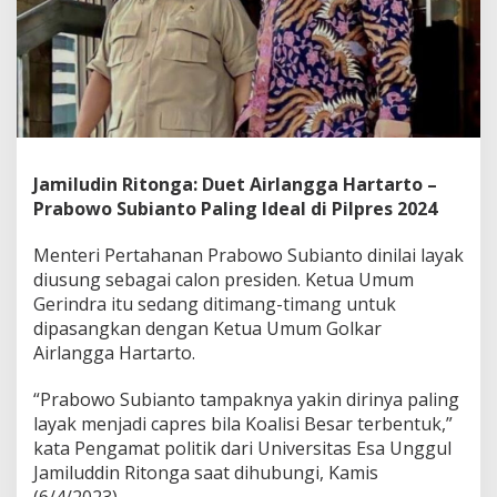
n
g
g
a
H
a
r
t
a
Jamiludin Ritonga: Duet Airlangga Hartarto –
r
Prabowo Subianto Paling Ideal di Pilpres 2024
t
o
-
Menteri Pertahanan Prabowo Subianto dinilai layak
P
diusung sebagai calon presiden. Ketua Umum
r
Gerindra itu sedang ditimang-timang untuk
a
dipasangkan dengan Ketua Umum Golkar
b
o
Airlangga Hartarto.
w
o
“Prabowo Subianto tampaknya yakin dirinya paling
S
layak menjadi capres bila Koalisi Besar terbentuk,”
u
kata Pengamat politik dari Universitas Esa Unggul
b
i
Jamiluddin Ritonga saat dihubungi, Kamis
a
(6/4/2023).