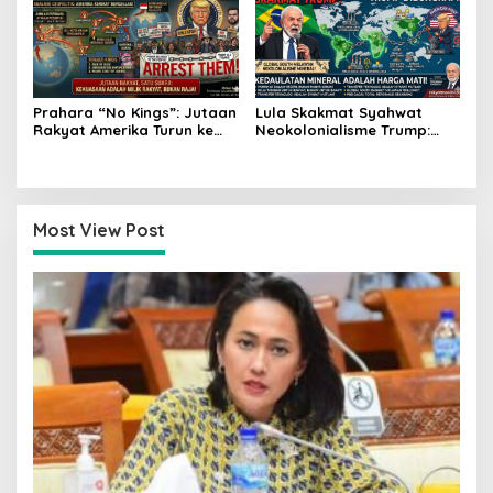
Prahara “No Kings”: Jutaan
Lula Skakmat Syahwat
Rakyat Amerika Turun ke
Neokolonialisme Trump:
Jalan, Donald Trump
Perlawanan Total Global
dalam Kepungan Protes
South Terhadap Penjajahan
Global!
Gaya Baru
Most View Post