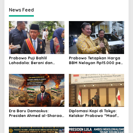
News Feed
Prabowo Puji Bahlil
Prabowo Tetapkan Harga
Lahadalia: Berani dan
BBM Nelayan Rp15.000 per
Cerdas, Rapor Kinerjanya
Liter, Berlaku untuk Kapal
88–89
30-200 GT
Era Baru Damaskus:
Diplomasi Kopi di Tokyo:
Presiden Ahmed al-Sharaa
Kelakar Prabowo “Maaf
Pimpin Integrasi Total
Presiden Lula, Kopi Saya
Suriah Pasca-Penarikan
Lebih Enak!” Guncang
Militer Amerika Serikat
Forum Bisnis Jepang