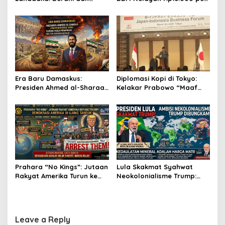
Cerdas, Rapor Kinerjanya
Liter, Berlaku untuk Kapal
88–89
30-200 GT
Era Baru Damaskus:
Diplomasi Kopi di Tokyo:
Presiden Ahmed al-Sharaa
Kelakar Prabowo “Maaf
Pimpin Integrasi Total
Presiden Lula, Kopi Saya
Suriah Pasca-Penarikan
Lebih Enak!” Guncang
Militer Amerika Serikat
Forum Bisnis Jepang
Prahara “No Kings”: Jutaan
Lula Skakmat Syahwat
Rakyat Amerika Turun ke
Neokolonialisme Trump:
Jalan, Donald Trump
Perlawanan Total Global
dalam Kepungan Protes
South Terhadap Penjajahan
Global!
Gaya Baru
Leave a Reply