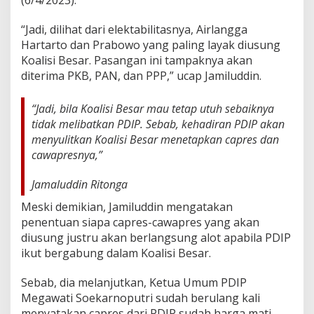
n
t
“Jadi, dilihat dari elektabilitasnya, Airlangga
o
Hartarto dan Prabowo yang paling layak diusung
P
a
Koalisi Besar. Pasangan ini tampaknya akan
l
diterima PKB, PAN, dan PPP,” ucap Jamiluddin.
i
n
“Jadi, bila Koalisi Besar mau tetap utuh sebaiknya
g
L
tidak melibatkan PDIP. Sebab, kehadiran PDIP akan
a
menyulitkan Koalisi Besar menetapkan capres dan
y
cawapresnya,”
a
k
Jamaluddin Ritonga
D
i
Meski demikian, Jamiluddin mengatakan
u
penentuan siapa capres-cawapres yang akan
s
u
diusung justru akan berlangsung alot apabila PDIP
n
ikut bergabung dalam Koalisi Besar.
g
K
Sebab, dia melanjutkan, Ketua Umum PDIP
o
Megawati Soekarnoputri sudah berulang kali
a
l
menyatakan capres dari PDIP sudah harga mati.