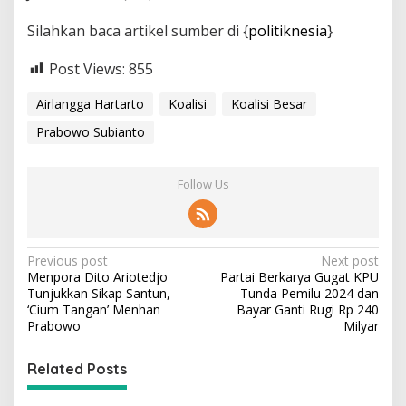
Silahkan baca artikel sumber di {
politiknesia
}
Post Views:
855
Airlangga Hartarto
Koalisi
Koalisi Besar
Prabowo Subianto
Follow Us
P
Previous post
Next post
Menpora Dito Ariotedjo
Partai Berkarya Gugat KPU
o
Tunjukkan Sikap Santun,
Tunda Pemilu 2024 dan
s
‘Cium Tangan’ Menhan
Bayar Ganti Rugi Rp 240
Prabowo
Milyar
t
n
Related Posts
a