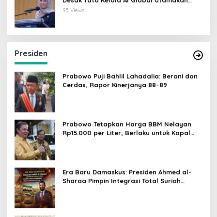
Perlindungan Anak
95 Views
Presiden
Prabowo Puji Bahlil Lahadalia: Berani dan
Cerdas, Rapor Kinerjanya 88–89
Prabowo Tetapkan Harga BBM Nelayan
Rp15.000 per Liter, Berlaku untuk Kapal
30-200 GT
Era Baru Damaskus: Presiden Ahmed al-
Sharaa Pimpin Integrasi Total Suriah
Pasca-Penarikan Militer Amerika Serikat