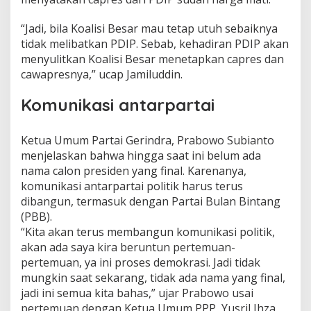
i
s
“Jadi, bila Koalisi Besar mau tetap utuh sebaiknya
i
tidak melibatkan PDIP. Sebab, kehadiran PDIP akan
B
menyulitkan Koalisi Besar menetapkan capres dan
e
s
cawapresnya,” ucap Jamiluddin.
a
r
Komunikasi antarpartai
Ketua Umum Partai Gerindra, Prabowo Subianto
menjelaskan bahwa hingga saat ini belum ada
nama calon presiden yang final. Karenanya,
komunikasi antarpartai politik harus terus
dibangun, termasuk dengan Partai Bulan Bintang
(PBB).
“Kita akan terus membangun komunikasi politik,
akan ada saya kira beruntun pertemuan-
pertemuan, ya ini proses demokrasi. Jadi tidak
mungkin saat sekarang, tidak ada nama yang final,
jadi ini semua kita bahas,” ujar Prabowo usai
pertemuan dengan Ketua Umum PPP, Yusril Ihza