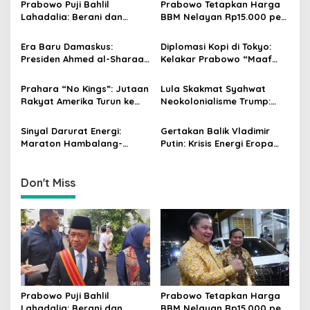
v
Prabowo Puji Bahlil
Prabowo Tetapkan Harga
Lahadalia: Berani dan
BBM Nelayan Rp15.000 per
i
Cerdas, Rapor Kinerjanya
Liter, Berlaku untuk Kapal
g
88–89
30-200 GT
Era Baru Damaskus:
Diplomasi Kopi di Tokyo:
Presiden Ahmed al-Sharaa
Kelakar Prabowo “Maaf
a
Pimpin Integrasi Total
Presiden Lula, Kopi Saya
t
Suriah Pasca-Penarikan
Lebih Enak!” Guncang
Prahara “No Kings”: Jutaan
Lula Skakmat Syahwat
Militer Amerika Serikat
Forum Bisnis Jepang
i
Rakyat Amerika Turun ke
Neokolonialisme Trump:
Jalan, Donald Trump
Perlawanan Total Global
o
dalam Kepungan Protes
South Terhadap Penjajahan
Sinyal Darurat Energi:
Gertakan Balik Vladimir
n
Global!
Gaya Baru
Maraton Hambalang-
Putin: Krisis Energi Eropa
Istana, Prabowo dan Bahlil
Menuju Gelombang Kedua
Susun Strategi Lawan
yang Lebih Mematikan
Guncangan Global
Don't Miss
Prabowo Puji Bahlil
Prabowo Tetapkan Harga
Lahadalia: Berani dan
BBM Nelayan Rp15.000 per