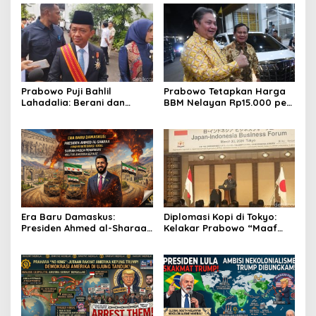
Prabowo Puji Bahlil
Prabowo Tetapkan Harga
Lahadalia: Berani dan
BBM Nelayan Rp15.000 per
Cerdas, Rapor Kinerjanya
Liter, Berlaku untuk Kapal
88–89
30-200 GT
Era Baru Damaskus:
Diplomasi Kopi di Tokyo:
Presiden Ahmed al-Sharaa
Kelakar Prabowo “Maaf
Pimpin Integrasi Total
Presiden Lula, Kopi Saya
Suriah Pasca-Penarikan
Lebih Enak!” Guncang
Militer Amerika Serikat
Forum Bisnis Jepang