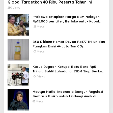
Global Targetkan 40 Ribu Peserta Tahun Ini
280 Views
Prabowo Tetapkan Harga BBM Nelayan
Rp15.000 per Liter, Berlaku untuk Kapal
30-200 GT
128 Views
B50 Diklaim Hemat Devisa Rp177 Triliun dan
Pangkas Emisi 44 Juta Ton CO₂
107 Views
Kasus Dugaan Korupsi Batu Bara Rp5
Triliun, Bahlil Lahadalia: ESDM Siap Berikan
Data
104 Views
Meutya Hafid: Indonesia Bangun Regulasi
Berbasis Risiko untuk Lindungi Anak di
Dunia Digital
82 Views