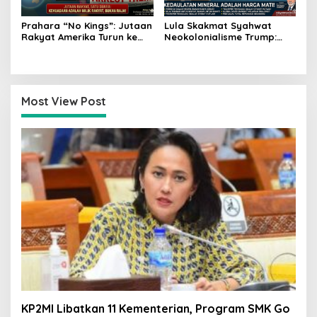
Prahara “No Kings”: Jutaan
Lula Skakmat Syahwat
Rakyat Amerika Turun ke
Neokolonialisme Trump:
Jalan, Donald Trump
Perlawanan Total Global
dalam Kepungan Protes
South Terhadap Penjajahan
Global!
Gaya Baru
Most View Post
KP2MI Libatkan 11 Kementerian, Program SMK Go