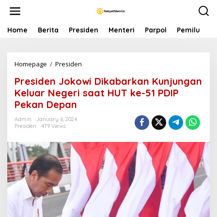
S
k
i
p
Home
Berita
Presiden
Menteri
Parpol
Pemilu
P
t
o
c
Homepage
/
Presiden
P
o
r
n
Presiden Jokowi Dikabarkan Kunjungan
e
t
s
e
Keluar Negeri saat HUT ke-51 PDIP
i
n
Pekan Depan
d
t
e
Admin
January 6, 2024
n
Presiden
479 Views
J
o
k
o
w
i
D
i
k
a