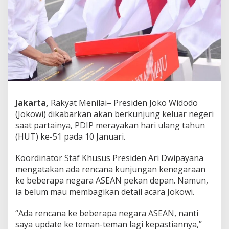
b
a
r
k
a
n
K
u
n
j
u
Jakarta,
Rakyat Menilai– Presiden Joko Widodo
n
(Jokowi) dikabarkan akan berkunjung keluar negeri
g
a
saat partainya, PDIP merayakan hari ulang tahun
n
(HUT) ke-51 pada 10 Januari.
K
e
Koordinator Staf Khusus Presiden Ari Dwipayana
l
mengatakan ada rencana kunjungan kenegaraan
u
a
ke beberapa negara ASEAN pekan depan. Namun,
r
ia belum mau membagikan detail acara Jokowi.
N
e
“Ada rencana ke beberapa negara ASEAN, nanti
g
saya update ke teman-teman lagi kepastiannya,”
e