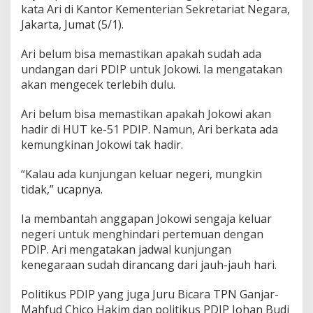
r
kata Ari di Kantor Kementerian Sekretariat Negara,
i
Jakarta, Jumat (5/1).
s
a
Ari belum bisa memastikan apakah sudah ada
a
undangan dari PDIP untuk Jokowi. Ia mengatakan
t
H
akan mengecek terlebih dulu.
U
T
Ari belum bisa memastikan apakah Jokowi akan
k
hadir di HUT ke-51 PDIP. Namun, Ari berkata ada
e
kemungkinan Jokowi tak hadir.
-
5
1
“Kalau ada kunjungan keluar negeri, mungkin
P
tidak,” ucapnya.
D
I
Ia membantah anggapan Jokowi sengaja keluar
P
negeri untuk menghindari pertemuan dengan
P
e
PDIP. Ari mengatakan jadwal kunjungan
k
kenegaraan sudah dirancang dari jauh-jauh hari.
a
n
Politikus PDIP yang juga Juru Bicara TPN Ganjar-
D
Mahfud Chico Hakim dan politikus PDIP Johan Budi
e