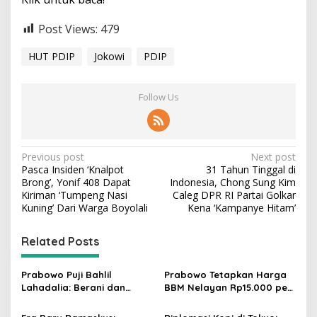
Post Views:
479
HUT PDIP
Jokowi
PDIP
Follow Us
P
Previous post
Next post
Pasca Insiden ‘Knalpot
31 Tahun Tinggal di
o
Brong’, Yonif 408 Dapat
Indonesia, Chong Sung Kim
s
Kiriman ‘Tumpeng Nasi
Caleg DPR RI Partai Golkar
Kuning’ Dari Warga Boyolali
Kena ‘Kampanye Hitam’
t
n
Related Posts
a
v
Prabowo Puji Bahlil
Prabowo Tetapkan Harga
Lahadalia: Berani dan
BBM Nelayan Rp15.000 per
i
Cerdas, Rapor Kinerjanya
Liter, Berlaku untuk Kapal
88–89
30-200 GT