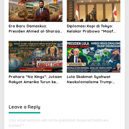
Era Baru Damaskus:
Diplomasi Kopi di Tokyo:
Presiden Ahmed al-Sharaa
Kelakar Prabowo “Maaf
Pimpin Integrasi Total
Presiden Lula, Kopi Saya
Suriah Pasca-Penarikan
Lebih Enak!” Guncang
Militer Amerika Serikat
Forum Bisnis Jepang
Prahara “No Kings”: Jutaan
Lula Skakmat Syahwat
Rakyat Amerika Turun ke
Neokolonialisme Trump:
Jalan, Donald Trump
Perlawanan Total Global
dalam Kepungan Protes
South Terhadap Penjajahan
Global!
Gaya Baru
Leave a Reply
Your email address will not be published.
Required fields are
marked
*