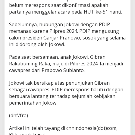
p
belum merespons saat dikonfirmasi apakah
a
partainya menggelar acara pada HUT ke-51 nanti.
n
Sebelumnya, hubungan Jokowi dengan PDIP
memanas karena Pilpres 2024. PDIP mengusung
calon presiden Ganjar Pranowo, sosok yang selama
ini didorong oleh Jokowi.
Pada saat bersamaan, anak Jokowi, Gibran
Rakabuming Raka, maju di Pilpres 2024. Ia menjadi
cawapres dari Prabowo Subianto.
Jokowi tak bersikap atas penunjukan Gibran
sebagai cawapres. PDIP merespons hal itu dengan
bersuara lantang terhadap sejumlah kebijakan
pemerintahan Jokowi.
(dhf/fra)
Artikel ini telah tayang di cnnindonesia(dot)com,
Klik untuk baca!