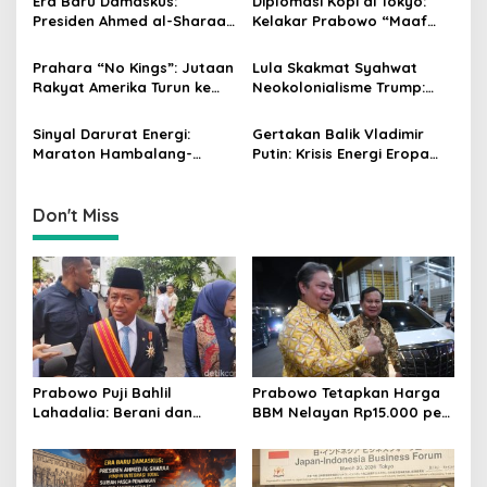
g
Era Baru Damaskus:
Diplomasi Kopi di Tokyo:
Presiden Ahmed al-Sharaa
Kelakar Prabowo “Maaf
a
Pimpin Integrasi Total
Presiden Lula, Kopi Saya
t
Suriah Pasca-Penarikan
Lebih Enak!” Guncang
Prahara “No Kings”: Jutaan
Lula Skakmat Syahwat
Militer Amerika Serikat
Forum Bisnis Jepang
i
Rakyat Amerika Turun ke
Neokolonialisme Trump:
Jalan, Donald Trump
Perlawanan Total Global
o
dalam Kepungan Protes
South Terhadap Penjajahan
Sinyal Darurat Energi:
Gertakan Balik Vladimir
n
Global!
Gaya Baru
Maraton Hambalang-
Putin: Krisis Energi Eropa
Istana, Prabowo dan Bahlil
Menuju Gelombang Kedua
Susun Strategi Lawan
yang Lebih Mematikan
Guncangan Global
Don't Miss
Prabowo Puji Bahlil
Prabowo Tetapkan Harga
Lahadalia: Berani dan
BBM Nelayan Rp15.000 per
Cerdas, Rapor Kinerjanya
Liter, Berlaku untuk Kapal
88–89
30-200 GT