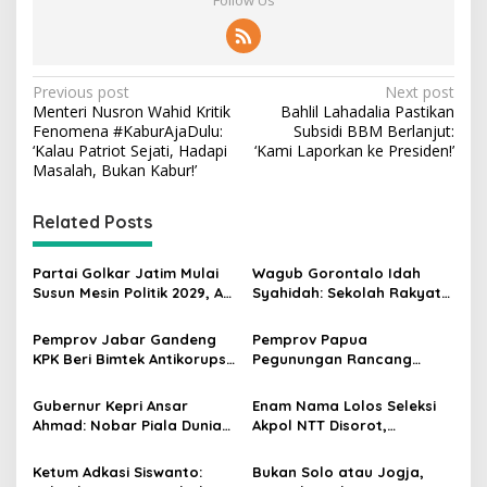
Follow Us
P
Previous post
Next post
Menteri Nusron Wahid Kritik
Bahlil Lahadalia Pastikan
o
Fenomena #KaburAjaDulu:
Subsidi BBM Berlanjut:
s
‘Kalau Patriot Sejati, Hadapi
‘Kami Laporkan ke Presiden!’
Masalah, Bukan Kabur!’
t
n
Related Posts
a
v
Partai Golkar Jatim Mulai
Wagub Gorontalo Idah
Susun Mesin Politik 2029, Ali
Syahidah: Sekolah Rakyat
i
Mufthi Bidik Anak Muda &
Siapkan Anak Kurang
g
Perempuan
Mampu Jadi Generasi
Pemprov Jabar Gandeng
Pemprov Papua
Hebat
KPK Beri Bimtek Antikorupsi
Pegunungan Rancang
a
untuk Pejabat dan
Regulasi Larangan Perang
t
Pasangan
Suku demi Ciptakan
Gubernur Kepri Ansar
Enam Nama Lolos Seleksi
Perdamaian
i
Ahmad: Nobar Piala Dunia
Akpol NTT Disorot,
2026 Tak Sekadar Hiburan,
Gubernur Melki Laka Lena:
o
tapi Dorong Ekonomi
Periksa Faktanya Dulu
Ketum Adkasi Siswanto:
Bukan Solo atau Jogja,
Masyarakat