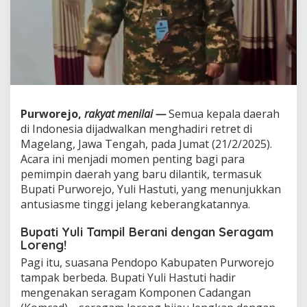
d
o
p
o
!
B
u
p
a
Purworejo,
rakyat menilai —
Semua kepala daerah
t
di Indonesia dijadwalkan menghadiri retret di
i
Y
Magelang, Jawa Tengah, pada Jumat (21/2/2025).
u
Acara ini menjadi momen penting bagi para
l
pemimpin daerah yang baru dilantik, termasuk
i
Bupati Purworejo, Yuli Hastuti, yang menunjukkan
H
antusiasme tinggi jelang keberangkatannya.
a
s
t
Bupati Yuli Tampil Berani dengan Seragam
u
Loreng!
t
Pagi itu, suasana Pendopo Kabupaten Purworejo
i
tampak berbeda. Bupati Yuli Hastuti hadir
S
i
mengenakan seragam Komponen Cadangan
a