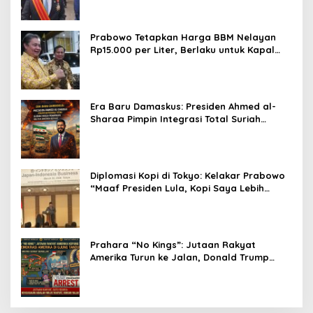
Prabowo Tetapkan Harga BBM Nelayan
Rp15.000 per Liter, Berlaku untuk Kapal
30-200 GT
Era Baru Damaskus: Presiden Ahmed al-
Sharaa Pimpin Integrasi Total Suriah
Pasca-Penarikan Militer Amerika Serikat
Diplomasi Kopi di Tokyo: Kelakar Prabowo
“Maaf Presiden Lula, Kopi Saya Lebih
Enak!” Guncang Forum Bisnis Jepang
Prahara “No Kings”: Jutaan Rakyat
Amerika Turun ke Jalan, Donald Trump
dalam Kepungan Protes Global!