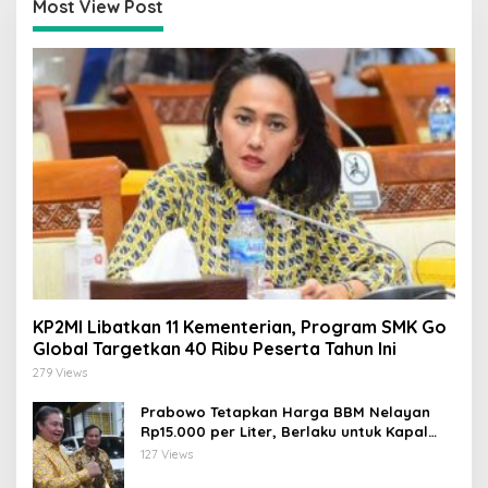
Most View Post
KP2MI Libatkan 11 Kementerian, Program SMK Go
Global Targetkan 40 Ribu Peserta Tahun Ini
279 Views
Prabowo Tetapkan Harga BBM Nelayan
Rp15.000 per Liter, Berlaku untuk Kapal
30-200 GT
127 Views