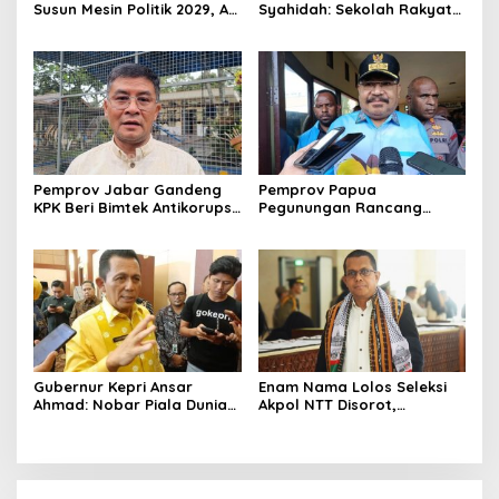
Susun Mesin Politik 2029, Ali
Syahidah: Sekolah Rakyat
Mufthi Bidik Anak Muda &
Siapkan Anak Kurang
Perempuan
Mampu Jadi Generasi
Hebat
Pemprov Jabar Gandeng
Pemprov Papua
KPK Beri Bimtek Antikorupsi
Pegunungan Rancang
untuk Pejabat dan
Regulasi Larangan Perang
Pasangan
Suku demi Ciptakan
Perdamaian
Gubernur Kepri Ansar
Enam Nama Lolos Seleksi
Ahmad: Nobar Piala Dunia
Akpol NTT Disorot,
2026 Tak Sekadar Hiburan,
Gubernur Melki Laka Lena:
tapi Dorong Ekonomi
Periksa Faktanya Dulu
Masyarakat