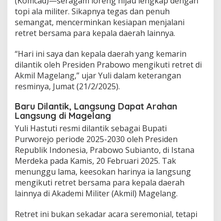
(Komcad)—seragam loreng hijau lengkap dengan
p
topi ala militer. Sikapnya tegas dan penuh
H
semangat, mencerminkan kesiapan menjalani
a
d
retret bersama para kepala daerah lainnya.
i
r
“Hari ini saya dan kepala daerah yang kemarin
i
dilantik oleh Presiden Prabowo mengikuti retret di
R
Akmil Magelang,” ujar Yuli dalam keterangan
e
t
resminya, Jumat (21/2/2025).
r
e
Baru Dilantik, Langsung Dapat Arahan
t
Langsung di Magelang
K
Yuli Hastuti resmi dilantik sebagai Bupati
e
Purworejo periode 2025-2030 oleh Presiden
p
a
Republik Indonesia, Prabowo Subianto, di Istana
l
Merdeka pada Kamis, 20 Februari 2025. Tak
a
menunggu lama, keesokan harinya ia langsung
D
mengikuti retret bersama para kepala daerah
a
e
lainnya di Akademi Militer (Akmil) Magelang.
r
a
Retret ini bukan sekadar acara seremonial, tetapi
h