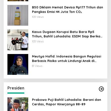
B50 Diklaim Hemat Devisa Rp177 Triliun dan
Pangkas Emisi 44 Juta Ton CO₂
103 Views
Kasus Dugaan Korupsi Batu Bara Rp5
Triliun, Bahlil Lahadalia: ESDM Siap Berikan
Data
103 Views
Meutya Hafid: Indonesia Bangun Regulasi
Berbasis Risiko untuk Lindungi Anak di
Dunia Digital
81 Views
Presiden
Prabowo Puji Bahlil Lahadalia: Berani dan
Cerdas, Rapor Kinerjanya 88–89