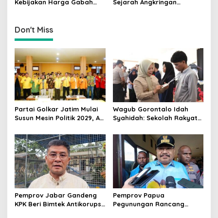
n
Kebijakan Harga Gabah
Sejarah Angkringan
Rp6.500 Per Kg Berhasil
Ternyata Berasal dari Desa
Dongkrak Kesejahteraan
Ngerangan, Klaten
Petani
Don't Miss
Partai Golkar Jatim Mulai
Wagub Gorontalo Idah
Susun Mesin Politik 2029, Ali
Syahidah: Sekolah Rakyat
Mufthi Bidik Anak Muda &
Siapkan Anak Kurang
Perempuan
Mampu Jadi Generasi
Hebat
Pemprov Jabar Gandeng
Pemprov Papua
KPK Beri Bimtek Antikorupsi
Pegunungan Rancang
untuk Pejabat dan
Regulasi Larangan Perang