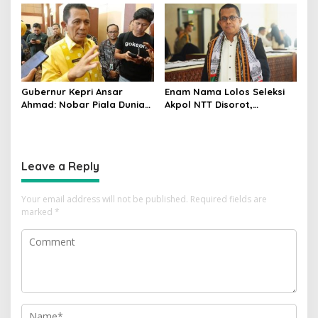
Pasangan
Suku demi Ciptakan
Perdamaian
Gubernur Kepri Ansar
Enam Nama Lolos Seleksi
Ahmad: Nobar Piala Dunia
Akpol NTT Disorot,
2026 Tak Sekadar Hiburan,
Gubernur Melki Laka Lena:
tapi Dorong Ekonomi
Periksa Faktanya Dulu
Masyarakat
Leave a Reply
Your email address will not be published.
Required fields are
marked
*