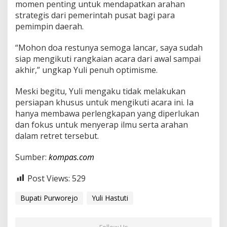
momen penting untuk mendapatkan arahan
B
strategis dari pemerintah pusat bagi para
e
r
pemimpin daerah.
s
a
“Mohon doa restunya semoga lancar, saya sudah
m
siap mengikuti rangkaian acara dari awal sampai
a
akhir,” ungkap Yuli penuh optimisme.
P
r
e
Meski begitu, Yuli mengaku tidak melakukan
s
persiapan khusus untuk mengikuti acara ini. Ia
i
hanya membawa perlengkapan yang diperlukan
d
dan fokus untuk menyerap ilmu serta arahan
e
n
dalam retret tersebut.
P
r
Sumber:
kompas.com
a
b
Post Views:
529
o
w
o
Bupati Purworejo
Yuli Hastuti