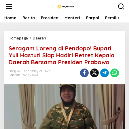
S
k
i
p
Home
Berita
Presiden
Menteri
Parpol
Pemilu
P
t
o
c
Homepage
/
Daerah
S
o
e
n
Seragam Loreng di Pendopo! Bupati
r
t
a
e
Yuli Hastuti Siap Hadiri Retret Kepala
g
n
Daerah Bersama Presiden Prabowo
a
t
m
Rory AZ
February 21, 2025
L
Daerah
529 Views
o
r
e
n
g
d
i
P
e
n