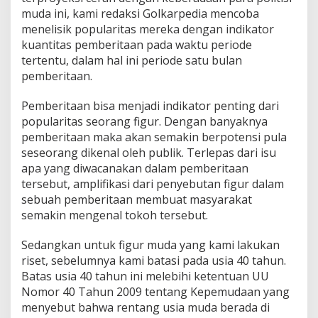
s
muda ini, kami redaksi Golkarpedia mencoba
i
menelisik popularitas mereka dengan indikator
G
kuantitas pemberitaan pada waktu periode
o
tertentu, dalam hal ini periode satu bulan
l
k
pemberitaan.
a
r
Pemberitaan bisa menjadi indikator penting dari
p
popularitas seorang figur. Dengan banyaknya
e
pemberitaan maka akan semakin berpotensi pula
d
i
seseorang dikenal oleh publik. Terlepas dari isu
a
apa yang diwacanakan dalam pemberitaan
?
tersebut, amplifikasi dari penyebutan figur dalam
sebuah pemberitaan membuat masyarakat
semakin mengenal tokoh tersebut.
Sedangkan untuk figur muda yang kami lakukan
riset, sebelumnya kami batasi pada usia 40 tahun.
Batas usia 40 tahun ini melebihi ketentuan UU
Nomor 40 Tahun 2009 tentang Kepemudaan yang
menyebut bahwa rentang usia muda berada di