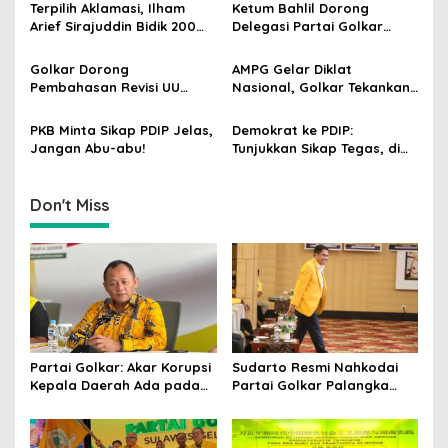
Pilkada
Semakin Solid dan
Terpilih Aklamasi, Ilham
Ketum Bahlil Dorong
a
Dipercaya Rakyat
Arief Sirajuddin Bidik 200
Delegasi Partai Golkar
t
Kursi Golkar di Sulsel pada
Pimpinan Ali Mochtar
Pemilu 2029
Ngabalin Belajar Hilirisasi
i
Golkar Dorong
AMPG Gelar Diklat
Hingga Industrialisasi dari
Pembahasan Revisi UU
Nasional, Golkar Tekankan
o
China
Pemilu Segera Dimulai,
Kader Muda Siap Hadapi
n
Kajian Putusan MK Sudah
Tantangan Zaman
PKB Minta Sikap PDIP Jelas,
Demokrat ke PDIP:
Tuntas
Jangan Abu-abu!
Tunjukkan Sikap Tegas, di
Luar atau Dalam
Pemerintah
Don't Miss
Partai Golkar: Akar Korupsi
Sudarto Resmi Nahkodai
Kepala Daerah Ada pada
Partai Golkar Palangka
Mahalnya Biaya Politik
Raya, Targetkan Partai
Pilkada
Semakin Solid dan
Dipercaya Rakyat