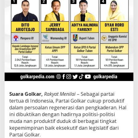
i
s
i
M
u
d
a
P
a
r
t
a
i
G
o
l
k
Suara Golkar,
Rakyat Menilai
– Sebagai partai
a
tertua di Indonesia, Partai Golkar cukup produktif
r
dalam persoalan regenerasi dan pengkaderan. Hal
T
e
ini dibuktikan dengan hadirnya politisi-politisi
r
muda nan produktif duduk di berbagai tingkat
p
kepemimpinan baik eksekutif dan legislatif dari
o
Partai Golkar.
p