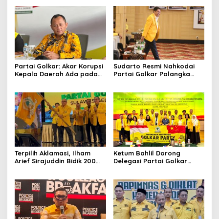
Partai Golkar: Akar Korupsi
Sudarto Resmi Nahkodai
Kepala Daerah Ada pada
Partai Golkar Palangka
Mahalnya Biaya Politik
Raya, Targetkan Partai
Pilkada
Semakin Solid dan
Dipercaya Rakyat
Terpilih Aklamasi, Ilham
Ketum Bahlil Dorong
Arief Sirajuddin Bidik 200
Delegasi Partai Golkar
Kursi Golkar di Sulsel pada
Pimpinan Ali Mochtar
Pemilu 2029
Ngabalin Belajar Hilirisasi
Hingga Industrialisasi dari
China