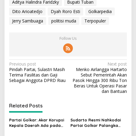
Aditya Halindra Faridzky
Bupati Tuban
Dito Arioatedjo
Dyah Roro Esti
Golkarpedia
Jerry Sambuaga
politisi muda
Terpopuler
Follow Us
P
Previous post
Next post
Pindah Partai, Sulastri Masih
Menko Airlangga Hartarto
o
Terima Fasilitas dan Gaji
Sebut Pemerintah Akan
s
Sebagai Anggota DPRD Riau
Pasok Hingga 300 Ribu Ton
Beras Untuk Operasi Pasar
t
dan Bantuan
n
Related Posts
a
v
Partai Golkar: Akar Korupsi
Sudarto Resmi Nahkodai
i
Kepala Daerah Ada pada
Partai Golkar Palangka
g
Mahalnya Biaya Politik
Raya, Targetkan Partai