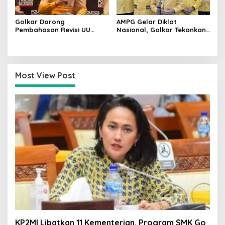
Golkar Dorong
AMPG Gelar Diklat
Pembahasan Revisi UU
Nasional, Golkar Tekankan
Pemilu Segera Dimulai,
Kader Muda Siap Hadapi
Kajian Putusan MK Sudah
Tantangan Zaman
Tuntas
Most View Post
KP2MI Libatkan 11 Kementerian, Program SMK Go