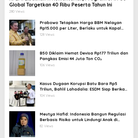
Global Targetkan 40 Ribu Peserta Tahun Ini
280 Views
Prabowo Tetapkan Harga BBM Nelayan
Rp15.000 per Liter, Berlaku untuk Kapal
30-200 GT
128 Views
B50 Diklaim Hemat Devisa Rp177 Triliun dan
Pangkas Emisi 44 Juta Ton CO₂
106 Views
Kasus Dugaan Korupsi Batu Bara Rp5
Triliun, Bahlil Lahadalia: ESDM Siap Berikan
Data
104 Views
Meutya Hafid: Indonesia Bangun Regulasi
Berbasis Risiko untuk Lindungi Anak di
Dunia Digital
82 Views