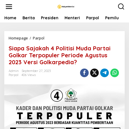
S
k
i
p
Home
Berita
Presiden
Menteri
Parpol
Pemilu
P
t
o
c
Homepage
/
Parpol
S
o
i
n
Siapa Sajakah 4 Politisi Muda Partai
a
t
p
e
Golkar Terpopuler Periode Agustus
a
n
2023 Versi Golkarpedia?
S
t
a
Admin
September 27, 2023
j
Parpol
406 Views
a
k
a
h
4
P
o
l
i
t