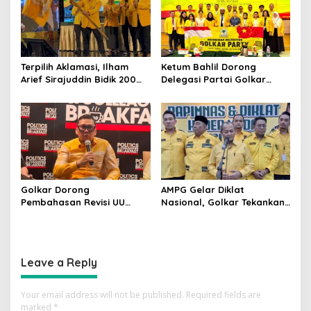
Terpilih Aklamasi, Ilham
Ketum Bahlil Dorong
Arief Sirajuddin Bidik 200
Delegasi Partai Golkar
Kursi Golkar di Sulsel pada
Pimpinan Ali Mochtar
Pemilu 2029
Ngabalin Belajar Hilirisasi
Hingga Industrialisasi dari
China
Golkar Dorong
AMPG Gelar Diklat
Pembahasan Revisi UU
Nasional, Golkar Tekankan
Pemilu Segera Dimulai,
Kader Muda Siap Hadapi
Kajian Putusan MK Sudah
Tantangan Zaman
Tuntas
Leave a Reply
Your email address will not be published.
Required fields are
marked
*