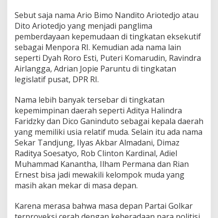
u
l
Sebut saja nama Ario Bimo Nandito Ariotedjo atau
e
Dito Ariotedjo yang menjadi panglima
r
pemberdayaan kepemudaan di tingkatan eksekutif
P
sebagai Menpora RI. Kemudian ada nama lain
e
seperti Dyah Roro Esti, Puteri Komarudin, Ravindra
r
i
Airlangga, Adrian Jopie Paruntu di tingkatan
o
legislatif pusat, DPR RI.
d
e
Nama lebih banyak tersebar di tingkatan
A
kepemimpinan daerah seperti Aditya Halindra
g
u
Faridzky dan Dico Ganinduto sebagai kepala daerah
s
yang memiliki usia relatif muda. Selain itu ada nama
t
Sekar Tandjung, Ilyas Akbar Almadani, Dimaz
u
Raditya Soesatyo, Rob Clinton Kardinal, Adiel
s
2
Muhammad Kanantha, Ilham Permana dan Rian
0
Ernest bisa jadi mewakili kelompok muda yang
2
masih akan mekar di masa depan.
3
V
Karena merasa bahwa masa depan Partai Golkar
e
r
terproyeksi cerah dengan keberadaan para politisi