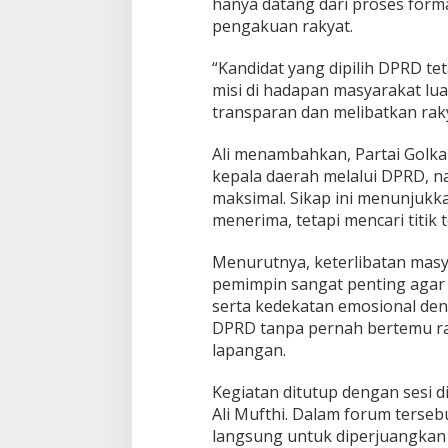
hanya datang dari proses forma
pengakuan rakyat.
“Kandidat yang dipilih DPRD t
misi di hadapan masyarakat lua
transparan dan melibatkan raky
Ali menambahkan, Partai Golka
kepala daerah melalui DPRD, na
maksimal. Sikap ini menunjukk
menerima, tetapi mencari titik
Menurutnya, keterlibatan masy
pemimpin sangat penting agar k
serta kedekatan emosional deng
DPRD tanpa pernah bertemu ra
lapangan.
Kegiatan ditutup dengan sesi d
Ali Mufthi. Dalam forum terseb
langsung untuk diperjuangkan d