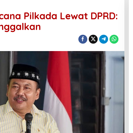
acana Pilkada Lewat DPRD:
inggalkan