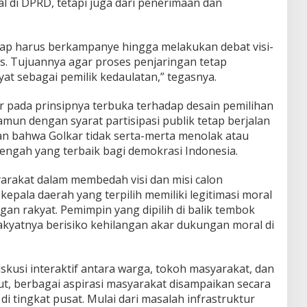
l di DPRD, tetapi juga dari penerimaan dan
etap harus berkampanye hingga melakukan debat visi-
s. Tujuannya agar proses penjaringan tetap
at sebagai pemilik kedaulatan,” tegasnya.
r pada prinsipnya terbuka terhadap desain pemilihan
mun dengan syarat partisipasi publik tetap berjalan
an bahwa Golkar tidak serta-merta menolak atau
 tengah yang terbaik bagi demokrasi Indonesia.
arakat dalam membedah visi dan misi calon
epala daerah yang terpilih memiliki legitimasi moral
an rakyat. Pemimpin yang dipilih di balik tembok
kyatnya berisiko kehilangan akar dukungan moral di
iskusi interaktif antara warga, tokoh masyarakat, dan
ut, berbagai aspirasi masyarakat disampaikan secara
i tingkat pusat. Mulai dari masalah infrastruktur