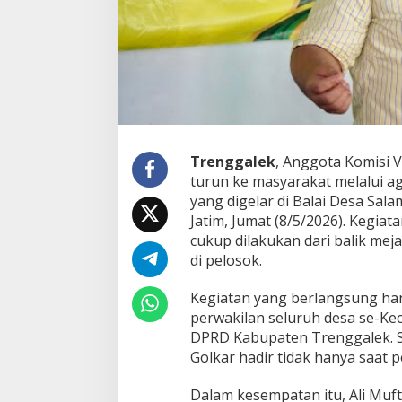
d
a
L
e
w
a
t
D
P
R
Trenggalek
, Anggota Komisi V 
D
turun ke masyarakat melalui 
:
yang digelar di Balai Desa Sa
R
Jatim, Jumat (8/5/2026). Kegiat
a
k
cukup dilakukan dari balik mej
y
di pelosok.
a
t
Kegiatan yang berlangsung han
J
perwakilan seluruh desa se-Ke
a
n
DPRD Kabupaten Trenggalek. 
g
Golkar hadir tidak hanya saat 
a
n
Dalam kesempatan itu, Ali M
D