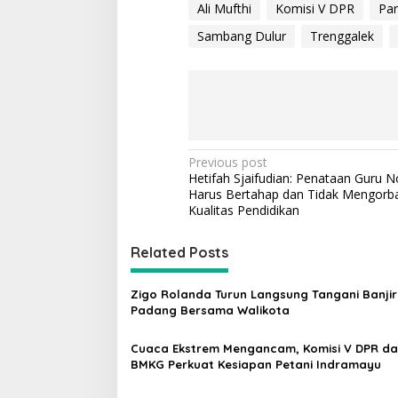
Ali Mufthi
Komisi V DPR
Par
Sambang Dulur
Trenggalek
P
Previous post
Hetifah Sjaifudian: Penataan Guru 
o
Harus Bertahap dan Tidak Mengorb
s
Kualitas Pendidikan
t
Related Posts
n
a
Zigo Rolanda Turun Langsung Tangani Banjir
v
Padang Bersama Walikota
i
Cuaca Ekstrem Mengancam, Komisi V DPR d
g
BMKG Perkuat Kesiapan Petani Indramayu
a