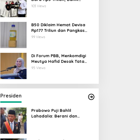
Lahadalia: ESDM Siap Berikan
103 Views
Data
B50 Diklaim Hemat Devisa
Rp177 Triliun dan Pangkas
Emisi 44 Juta Ton CO₂
99 Views
Di Forum PBB, Menkomdigi
Meutya Hafid Desak Tata
Kelola AI Global Utamakan
95 Views
Perlindungan Anak
Presiden
Prabowo Puji Bahlil
Lahadalia: Berani dan
Cerdas, Rapor Kinerjanya 88–
89