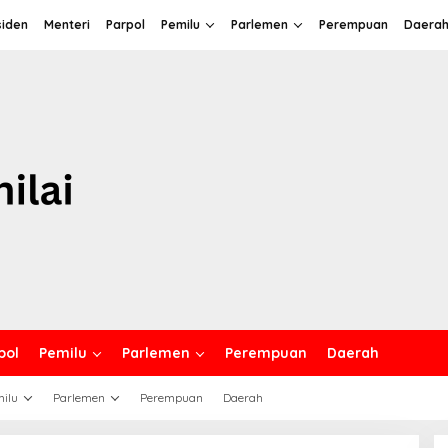
siden
Menteri
Parpol
Pemilu
Parlemen
Perempuan
Daera
pol
Pemilu
Parlemen
Perempuan
Daerah
ilu
Parlemen
Perempuan
Daerah