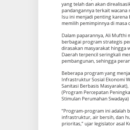
yang telah dan akan direalisa
i
t
pandangannya terkait wacana 
i
Isu ini menjadi penting karen
n
memilih pemimpinnya di masa 
g
g
Dalam paparannya, Ali Mufthi
a
l
berbagai program strategis p
k
dirasakan masyarakat hingga w
a
Daerah terpencil seringkali m
n
pembangunan, sehingga peran w
Beberapa program yang menjad
Infrastruktur Sosial Ekonomi 
Sanitasi Berbasis Masyarakat),
(Program Percepatan Peningkata
Stimulan Perumahan Swadaya)
“Program-program ini adalah 
infrastruktur, air bersih, dan
prioritas,” ujar legislator asal 