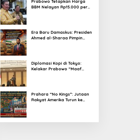
Prabowo Tetapkan Harga
BBM Nelayan Rp15.000 per
Liter, Berlaku untuk Kapal 30-
200 GT
Era Baru Damaskus: Presiden
Ahmed al-Sharaa Pimpin
Integrasi Total Suriah Pasca-
Penarikan Militer Amerika
Serikat
Diplomasi Kopi di Tokyo:
Kelakar Prabowo “Maaf
Presiden Lula, Kopi Saya
Lebih Enak!” Guncang Forum
Bisnis Jepang
Prahara “No Kings”: Jutaan
Rakyat Amerika Turun ke
Jalan, Donald Trump dalam
Kepungan Protes Global!