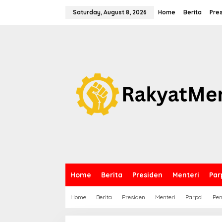
S
k
Saturday, August 8, 2026
Home
Berita
Pre
i
p
t
o
c
o
n
t
e
n
t
Home
Berita
Presiden
Menteri
Par
Home
Berita
Presiden
Menteri
Parpol
Pem