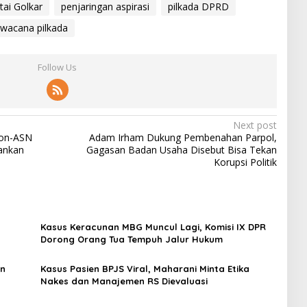
tai Golkar
penjaringan aspirasi
pilkada DPRD
wacana pilkada
Follow Us
Next post
Non-ASN
Adam Irham Dukung Pembenahan Parpol,
ankan
Gagasan Badan Usaha Disebut Bisa Tekan
Korupsi Politik
Kasus Keracunan MBG Muncul Lagi, Komisi IX DPR
Dorong Orang Tua Tempuh Jalur Hukum
an
Kasus Pasien BPJS Viral, Maharani Minta Etika
Nakes dan Manajemen RS Dievaluasi