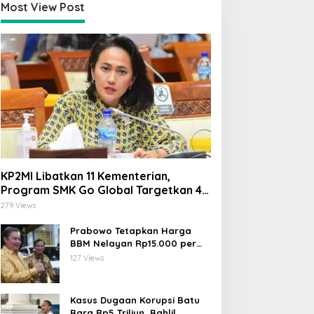
Most View Post
KP2MI Libatkan 11 Kementerian,
Program SMK Go Global Targetkan 40
Ribu Peserta Tahun Ini
279 Views
Prabowo Tetapkan Harga
BBM Nelayan Rp15.000 per
Liter, Berlaku untuk Kapal 30-
127 Views
200 GT
Kasus Dugaan Korupsi Batu
Bara Rp5 Triliun, Bahlil