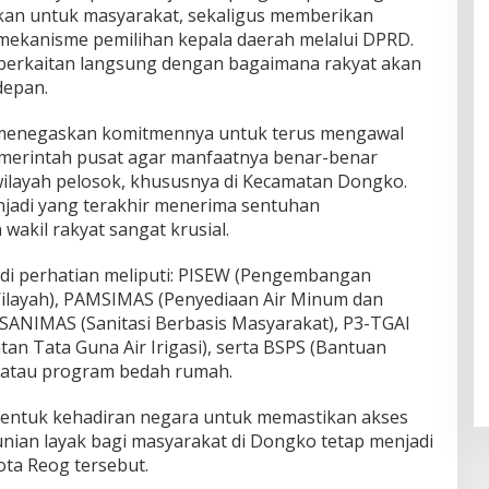
sikan untuk masyarakat, sekaligus memberikan
mekanisme pemilihan kepala daerah melalui DPRD.
a berkaitan langsung dengan bagaimana rakyat akan
depan.
 menegaskan komitmennya untuk terus mengawal
emerintah pusat agar manfaatnya benar-benar
ilayah pelosok, khususnya di Kecamatan Dongko.
enjadi yang terakhir menerima sentuhan
akil rakyat sangat krusial.
i perhatian meliputi: PISEW (Pengembangan
Wilayah), PAMSIMAS (Penyediaan Air Minum dan
 SANIMAS (Sanitasi Berbasis Masyarakat), P3-TGAI
n Tata Guna Air Irigasi), serta BSPS (Bantuan
 atau program bedah rumah.
bentuk kehadiran negara untuk memastikan akses
 hunian layak bagi masyarakat di Dongko tetap menjadi
Kota Reog tersebut.