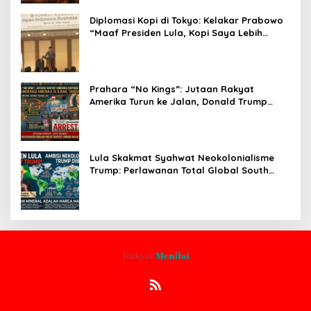
Diplomasi Kopi di Tokyo: Kelakar Prabowo
“Maaf Presiden Lula, Kopi Saya Lebih
Enak!” Guncang Forum Bisnis Jepang
Prahara “No Kings”: Jutaan Rakyat
Amerika Turun ke Jalan, Donald Trump
dalam Kepungan Protes Global!
Lula Skakmat Syahwat Neokolonialisme
Trump: Perlawanan Total Global South
Terhadap Penjajahan Gaya Baru