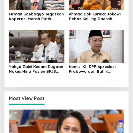
Firman Soebagyo Tegaskan
Ahmad Doli Kurnia: Jokowi
Koperasi Merah Putih
Bebas Keliling Daerah
Bukan Pengganti
Bersama PSI, Kerja Politik
Distributor Pupuk
Berjalan Sepanjang Waktu
Bersubsidi
Yahya Zaini Kecam Dugaan
Komisi XII DPR Apresiasi
Nakes Hina Pasien BPJS,
Prabowo dan Bahlil,
Minta Kemenkes Investigasi
Penurunan Harga BBM
Rumah Sakit
Non-Subsidi Dinilai Tepat
Most View Post