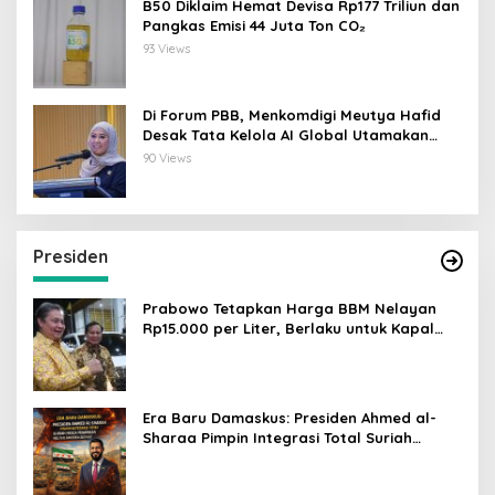
B50 Diklaim Hemat Devisa Rp177 Triliun dan
Pangkas Emisi 44 Juta Ton CO₂
93 Views
Di Forum PBB, Menkomdigi Meutya Hafid
Desak Tata Kelola AI Global Utamakan
Perlindungan Anak
90 Views
Presiden
Prabowo Tetapkan Harga BBM Nelayan
Rp15.000 per Liter, Berlaku untuk Kapal
30-200 GT
Era Baru Damaskus: Presiden Ahmed al-
Sharaa Pimpin Integrasi Total Suriah
Pasca-Penarikan Militer Amerika Serikat