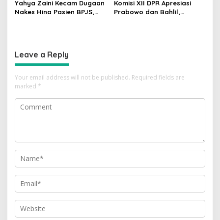
Yahya Zaini Kecam Dugaan
Komisi XII DPR Apresiasi
Nakes Hina Pasien BPJS,
Prabowo dan Bahlil,
Minta Kemenkes Investigasi
Penurunan Harga BBM
Rumah Sakit
Non-Subsidi Dinilai Tepat
Leave a Reply
Your email address will not be published.
Required fields are
marked
*