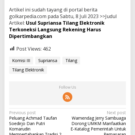
Artikel ini sudah tayang di portal berita
golkarpedia.com pada Sabtu, 8 Juli 2023 >>Judul
Artikel:
Usul Supriansa Tilang Elektronik
Terkoneksi Langsung Rekening Harus
Dipertimbangkan
Post Views:
462
Komisi III
Supriansa
Tilang
Tilang Elektronik
Follow Us
P
Previous post
Next post
Peluang Achmad Taufan
Wamendag Jerry Sambuaga
o
Soedirjo Dan Putri
Dorong UMKM Manfaatkan
s
Komarudin
E-Katalog Pemerintah Untuk
Mempertahankan Tradisi 2
Pemasaran