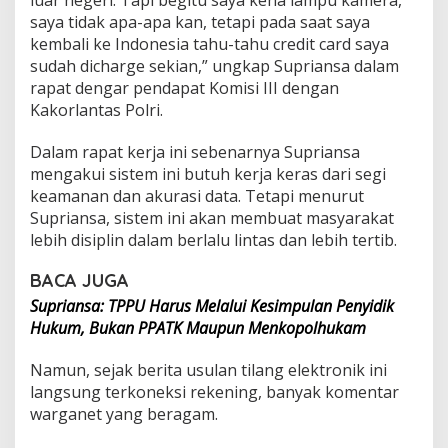
k
saya tidak apa-apa kan, tetapi pada saat saya
t
kembali ke Indonesia tahu-tahu credit card saya
r
sudah dicharge sekian,” ungkap Supriansa dalam
o
n
rapat dengar pendapat Komisi III dengan
i
Kakorlantas Polri.
k
T
Dalam rapat kerja ini sebenarnya Supriansa
e
mengakui sistem ini butuh kerja keras dari segi
r
k
keamanan dan akurasi data. Tetapi menurut
o
Supriansa, sistem ini akan membuat masyarakat
n
lebih disiplin dalam berlalu lintas dan lebih tertib.
e
k
BACA JUGA
s
i
Supriansa: TPPU Harus Melalui Kesimpulan Penyidik
L
Hukum, Bukan PPATK Maupun Menkopolhukam
a
n
Namun, sejak berita usulan tilang elektronik ini
g
s
langsung terkoneksi rekening, banyak komentar
u
warganet yang beragam.
n
g