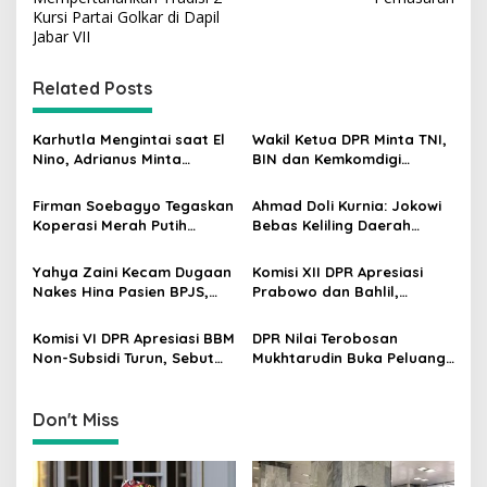
t
Kursi Partai Golkar di Dapil
Jabar VII
n
a
Related Posts
v
i
Karhutla Mengintai saat El
Wakil Ketua DPR Minta TNI,
g
Nino, Adrianus Minta
BIN dan Kemkomdigi
Kementerian Kehutanan
Perkuat Deteksi Dini serta
a
Bergerak Lebih Serius
Tangkal Disinformasi
Firman Soebagyo Tegaskan
Ahmad Doli Kurnia: Jokowi
t
Koperasi Merah Putih
Bebas Keliling Daerah
Bukan Pengganti
Bersama PSI, Kerja Politik
i
Distributor Pupuk
Berjalan Sepanjang Waktu
Yahya Zaini Kecam Dugaan
Komisi XII DPR Apresiasi
o
Bersubsidi
Nakes Hina Pasien BPJS,
Prabowo dan Bahlil,
n
Minta Kemenkes Investigasi
Penurunan Harga BBM
Rumah Sakit
Non-Subsidi Dinilai Tepat
Komisi VI DPR Apresiasi BBM
DPR Nilai Terobosan
Non-Subsidi Turun, Sebut
Mukhtarudin Buka Peluang
Kebijakan Energi Kian
Emas Skilled Worker
Responsif
Indonesia di Albania
Don't Miss