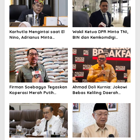
Karhutla Mengintai saat El
Wakil Ketua DPR Minta TNI,
Nino, Adrianus Minta
BIN dan Kemkomdigi
Kementerian Kehutanan
Perkuat Deteksi Dini serta
Bergerak Lebih Serius
Tangkal Disinformasi
Firman Soebagyo Tegaskan
Ahmad Doli Kurnia: Jokowi
Koperasi Merah Putih
Bebas Keliling Daerah
Bukan Pengganti
Bersama PSI, Kerja Politik
Distributor Pupuk
Berjalan Sepanjang Waktu
Bersubsidi