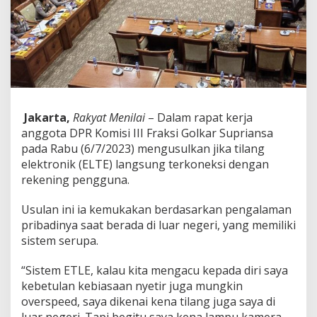
R
R
I
S
u
p
r
i
a
Jakarta,
Rakyat Menilai
– Dalam rapat kerja
n
anggota DPR Komisi III Fraksi Golkar Supriansa
s
a
pada Rabu (6/7/2023) mengusulkan jika tilang
U
elektronik (ELTE) langsung terkoneksi dengan
s
rekening pengguna.
u
l
Usulan ini ia kemukakan berdasarkan pengalaman
T
i
pribadinya saat berada di luar negeri, yang memiliki
l
sistem serupa.
a
n
“Sistem ETLE, kalau kita mengacu kepada diri saya
g
kebetulan kebiasaan nyetir juga mungkin
E
l
overspeed, saya dikenai kena tilang juga saya di
e
luar negeri. Tapi begitu saya kena lampu kamera,