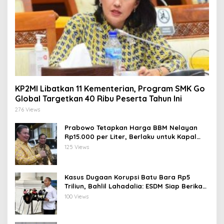
KP2MI Libatkan 11 Kementerian, Program SMK Go
Global Targetkan 40 Ribu Peserta Tahun Ini
276 Views
Prabowo Tetapkan Harga BBM Nelayan
Rp15.000 per Liter, Berlaku untuk Kapal
30-200 GT
125 Views
Kasus Dugaan Korupsi Batu Bara Rp5
Triliun, Bahlil Lahadalia: ESDM Siap Berikan
Data
100 Views