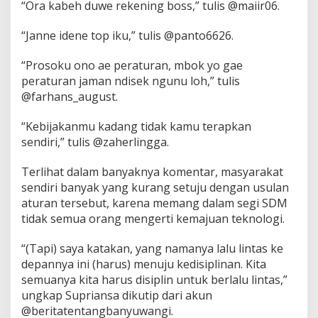
“Ora kabeh duwe rekening boss,” tulis @maiir06.
R
e
“Janne idene top iku,” tulis @panto6626.
k
e
n
“Prosoku ono ae peraturan, mbok yo gae
i
peraturan jaman ndisek ngunu loh,” tulis
n
@farhans_august.
g
,
D
“Kebijakanmu kadang tidak kamu terapkan
i
sendiri,” tulis @zaherlingga.
t
o
Terlihat dalam banyaknya komentar, masyarakat
l
sendiri banyak yang kurang setuju dengan usulan
a
k
aturan tersebut, karena memang dalam segi SDM
W
tidak semua orang mengerti kemajuan teknologi.
a
r
“(Tapi) saya katakan, yang namanya lalu lintas ke
g
depannya ini (harus) menuju kedisiplinan. Kita
a
n
semuanya kita harus disiplin untuk berlalu lintas,”
e
ungkap Supriansa dikutip dari akun
t
@beritatentangbanyuwangi.