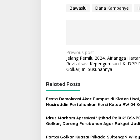
Bawaslu
Dana Kampanye
H
P
Previous post
Jelang Pemilu 2024, Airlangga Harta
o
Revitalisasi Kepengurusan LKI DPP P
s
Golkar, Ini Susunannya
t
Related Posts
n
a
Pesta Demokrasi Akar Rumput di Klaten Usai,
v
Nasiruddin Pertahankan Kursi Ketua RW 04 K
i
Idrus Marham Apresiasi ‘Ijtihad Politik’ BSNP
g
Golkar, Dorong Perubahan Agar Rakyat Jadi
Utama di Pemilu!
a
Partai Golkar Kuasai Pilkada Sulteng! 9 Wila