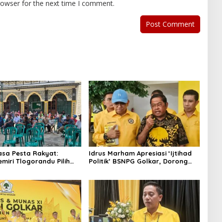
rowser for the next time I comment.
asa Pesta Rakyat:
Idrus Marham Apresiasi ‘Ijtihad
miri Tlogorandu Pilih
Politik’ BSNPG Golkar, Dorong
 04 Secara Demokratis,
Perubahan Agar Rakyat Jadi
Door Prize Menarik!
Aktor Utama di Pemilu!