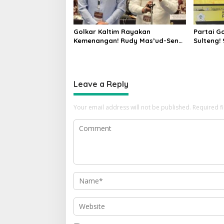
Golkar Kaltim Rayakan
Partai G
Kemenangan! Rudy Mas’ud-Seno
Sulteng!
Aji Sah Pimpin Kaltim, MK
Gerindra
Tegaskan Hasil Pilgub
Leave a Reply
Your email address will not be published.
Required f