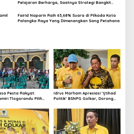
Pelajaran Berharga, Saatnya Strategi Bangkit
untuk 2029!
amil
Fairid Naparin Raih 63,68% Suara di Pilkada Kota
Palangka Raya Yang Dimenangkan Sang Petahana
asa Pesta Rakyat:
Idrus Marham Apresiasi ‘Ijtihad
miri Tlogorandu Pilih
Politik’ BSNPG Golkar, Dorong
 04 Secara Demokratis,
Perubahan Agar Rakyat Jadi
Door Prize Menarik!
Aktor Utama di Pemilu!