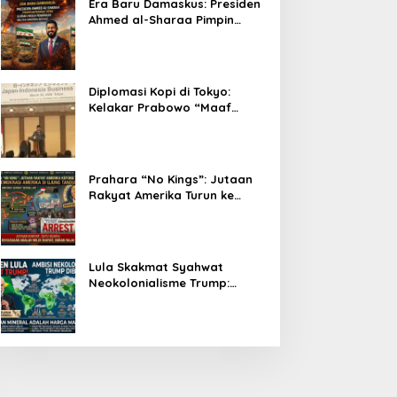
Era Baru Damaskus: Presiden
Ahmed al-Sharaa Pimpin
Integrasi Total Suriah Pasca-
Penarikan Militer Amerika
Serikat
Diplomasi Kopi di Tokyo:
Kelakar Prabowo “Maaf
Presiden Lula, Kopi Saya
Lebih Enak!” Guncang Forum
Bisnis Jepang
Prahara “No Kings”: Jutaan
Rakyat Amerika Turun ke
Jalan, Donald Trump dalam
Kepungan Protes Global!
Lula Skakmat Syahwat
Neokolonialisme Trump:
Perlawanan Total Global
South Terhadap Penjajahan
Gaya Baru