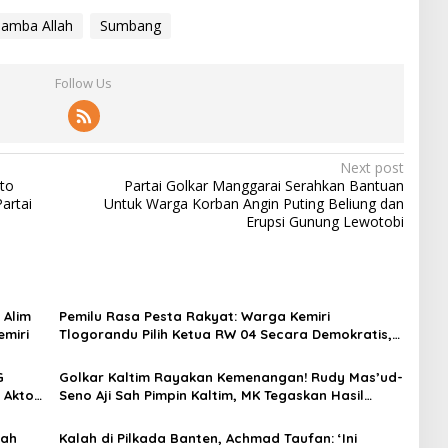
amba Allah
Sumbang
Follow Us
Next post
rto
Partai Golkar Manggarai Serahkan Bantuan
artai
Untuk Warga Korban Angin Puting Beliung dan
Erupsi Gunung Lewotobi
 Alim
Pemilu Rasa Pesta Rakyat: Warga Kemiri
emiri
Tlogorandu Pilih Ketua RW 04 Secara Demokratis,
Rebutan Door Prize Menarik!
G
Golkar Kaltim Rayakan Kemenangan! Rudy Mas’ud-
 Aktor
Seno Aji Sah Pimpin Kaltim, MK Tegaskan Hasil
Pilgub
yah
Kalah di Pilkada Banten, Achmad Taufan: ‘Ini