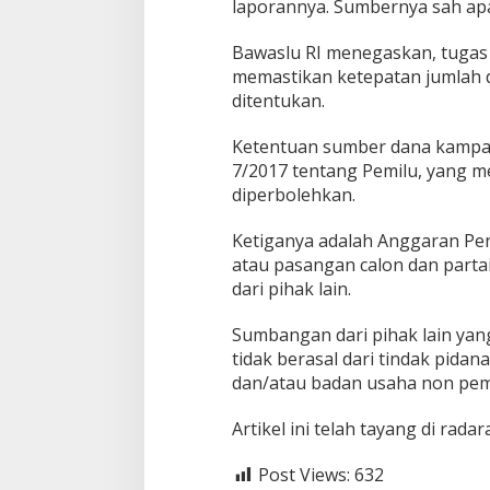
laporannya. Sumbernya sah apa
l
u
Bawaslu RI menegaskan, tuga
memastikan ketepatan jumlah d
ditentukan.
Ketentuan sumber dana kampany
7/2017 tentang Pemilu, yang 
diperbolehkan.
Ketiganya adalah Anggaran Pen
atau pasangan calon dan parta
dari pihak lain.
Sumbangan dari pihak lain ya
tidak berasal dari tindak pida
dan/atau badan usaha non peme
Artikel ini telah tayang di rada
Post Views:
632