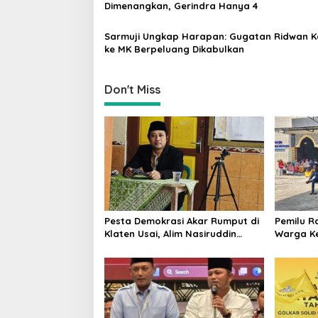
t
Dimenangkan, Gerindra Hanya 4
i
Sarmuji Ungkap Harapan: Gugatan Ridwan K
o
ke MK Berpeluang Dikabulkan
n
Don't Miss
Pesta Demokrasi Akar Rumput di
Pemilu R
Klaten Usai, Alim Nasiruddin
Warga Ke
Pertahankan Kursi Ketua RW 04
Ketua RW
Kemiri
Rebutan 