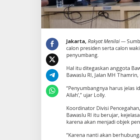
'
H
a
m
b
a
A
Jakarta,
Rakyat Menilai —
Sumbe
l
calon presiden serta calon wak
l
penyumbang.
a
h
'
Hal itu ditegaskan anggota Baw
D
Bawaslu RI, Jalan MH Thamrin, 
i
l
“Penyumbangnya harus jelas id
a
r
Allah’,” ujar Lolly.
a
n
Koordinator Divisi Pencegahan
g
Bawaslu RI itu berujar, kejela
B
karena akan menjadi objek pe
a
w
a
“Karena nanti akan berhubung
s