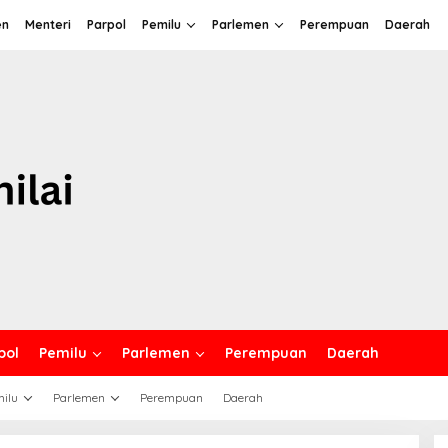
en
Menteri
Parpol
Pemilu
Parlemen
Perempuan
Daerah
pol
Pemilu
Parlemen
Perempuan
Daerah
ilu
Parlemen
Perempuan
Daerah