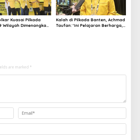
olkar Kuasai Pilkada
Kalah di Pilkada Banten, Achmad
 9 Wilayah Dimenangkan,
Taufan: ‘Ini Pelajaran Berharga,
 Hanya 4
Saatnya Strategi Bangkit untuk
2029!
ields are marked
*