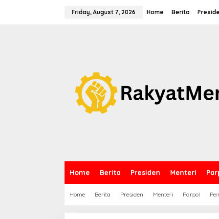
S
k
Friday, August 7, 2026
Home
Berita
Presid
i
p
t
o
c
o
n
t
e
n
t
Home
Berita
Presiden
Menteri
Par
Home
Berita
Presiden
Menteri
Parpol
Pem