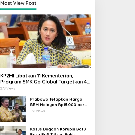
Most View Post
KP2MI Libatkan 11 Kementerian,
Program SMK Go Global Targetkan 40
Ribu Peserta Tahun Ini
278 Views
Prabowo Tetapkan Harga
BBM Nelayan Rp15.000 per
Liter, Berlaku untuk Kapal 30-
126 Views
200 GT
Kasus Dugaan Korupsi Batu
Bara Rp5 Triliun, Bahlil