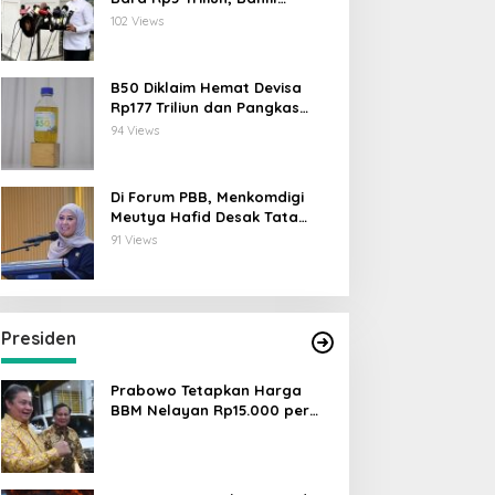
Lahadalia: ESDM Siap Berikan
102 Views
Data
B50 Diklaim Hemat Devisa
Rp177 Triliun dan Pangkas
Emisi 44 Juta Ton CO₂
94 Views
Di Forum PBB, Menkomdigi
Meutya Hafid Desak Tata
Kelola AI Global Utamakan
91 Views
Perlindungan Anak
Presiden
Prabowo Tetapkan Harga
BBM Nelayan Rp15.000 per
Liter, Berlaku untuk Kapal 30-
200 GT