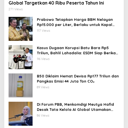
Global Targetkan 40 Ribu Peserta Tahun Ini
271 Views
Prabowo Tetapkan Harga BBM Nelayan
Rp15.000 per Liter, Berlaku untuk Kapal
30-200 GT
117 Views
Kasus Dugaan Korupsi Batu Bara Rp5
Triliun, Bahlil Lahadalia: ESDM Siap Berikan
Data
96 Views
B50 Diklaim Hemat Devisa Rp177 Triliun dan
Pangkas Emisi 44 Juta Ton CO₂
89 Views
Di Forum PBB, Menkomdigi Meutya Hafid
Desak Tata Kelola AI Global Utamakan
Perlindungan Anak
86 Views