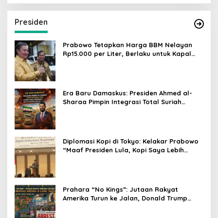
Presiden
Prabowo Tetapkan Harga BBM Nelayan
Rp15.000 per Liter, Berlaku untuk Kapal
30-200 GT
Era Baru Damaskus: Presiden Ahmed al-
Sharaa Pimpin Integrasi Total Suriah
Pasca-Penarikan Militer Amerika Serikat
Diplomasi Kopi di Tokyo: Kelakar Prabowo
“Maaf Presiden Lula, Kopi Saya Lebih
Enak!” Guncang Forum Bisnis Jepang
Prahara “No Kings”: Jutaan Rakyat
Amerika Turun ke Jalan, Donald Trump
dalam Kepungan Protes Global!