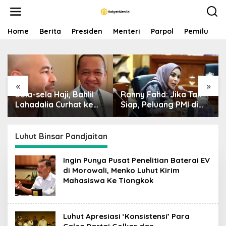
S
k
i
p
Home
Berita
Presiden
Menteri
Parpol
Pemilu
P
t
o
c
o
n
«
»
t
Sela-sela Haji, Bahlil
Ranny Fahd: Jika Tak
e
n
Lahadalia Curhat ke
Siap, Peluang PMI di
t
Raffi Ahmad: Saya
Jepang Bisa Jadi
Penasaran Siapa
Petaka bagi SDM
Pencipta Lagu MBG,
Indonesia
Luhut Binsar Pandjaitan
Ajak Makan
Ingin Punya Pusat Penelitian Baterai EV
di Morowali, Menko Luhut Kirim
Mahasiswa Ke Tiongkok
Luhut Apresiasi ‘Konsistensi’ Para