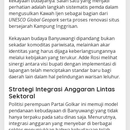
kekayaan budayanya. Salah satu yang menjadi
u
perhatian adalah langkah sistematis pemda dalam
d
mengusulkan Kawah Ijen sebagai bagian dari
a
y
UNESCO Global Geopark
serta proses renovasi situs
a
bersejarah Kampung Inggrisan.
:
B
​Kekayaan budaya Banyuwangi dipandang bukan
a
sekadar komoditas pariwisata, melainkan akar
n
y
identitas yang harus dijaga keberlangsungannya
u
melalui kebijakan yang terukur. Adde Rosi melihat
w
sinergi antara visi bupati dengan implementasi di
a
lapangan telah menciptakan standar baru bagi
n
daerah lain dalam hal pelindungan warisan leluhur.
g
i
J
​Strategi Integrasi Anggaran Lintas
a
Sektoral
d
i
​Politisi perempuan Partai Golkar ini memuji model
R
pendanaan kebudayaan di Banyuwangi yang tidak
o
hanya terpaku pada satu dinas saja. Menurutnya,
l
integrasi anggaran yang menyebar di berbagai
e
M
sektor menunjukkan bahwa kebudayaan telah