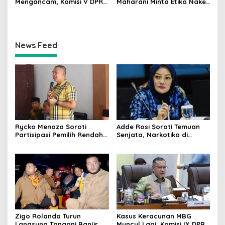
Mengancam, Komisi V DPR
Maharani Minta Etika Nakes
dan BMKG Perkuat
dan Manajemen RS
Kesiapan Petani Indramayu
Dievaluasi
News Feed
Rycko Menoza Soroti
Adde Rosi Soroti Temuan
Partisipasi Pemilih Rendah
Senjata, Narkotika di
di Perkotaan, Dorong
Sekolah Jaksel: Keamanan
Edukasi Politik
Siswa Harus Dijaga
Zigo Rolanda Turun
Kasus Keracunan MBG
Langsung Tangani Banjir
Muncul Lagi, Komisi IX DPR