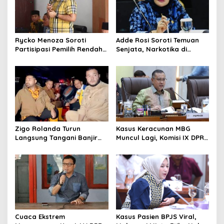
Rycko Menoza Soroti
Adde Rosi Soroti Temuan
Partisipasi Pemilih Rendah
Senjata, Narkotika di
di Perkotaan, Dorong
Sekolah Jaksel: Keamanan
Edukasi Politik
Siswa Harus Dijaga
Zigo Rolanda Turun
Kasus Keracunan MBG
Langsung Tangani Banjir
Muncul Lagi, Komisi IX DPR
Padang Bersama Walikota
Dorong Orang Tua Tempuh
Jalur Hukum
Cuaca Ekstrem
Kasus Pasien BPJS Viral,