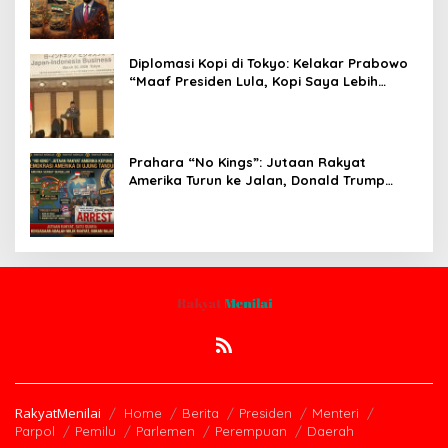
Diplomasi Kopi di Tokyo: Kelakar Prabowo
“Maaf Presiden Lula, Kopi Saya Lebih
Enak!” Guncang Forum Bisnis Jepang
Prahara “No Kings”: Jutaan Rakyat
Amerika Turun ke Jalan, Donald Trump
dalam Kepungan Protes Global!
RakyatMenilai
Home
Berita
Presiden
Menteri
Parpol
Pemilu
Parlemen
Perempuan
Daerah