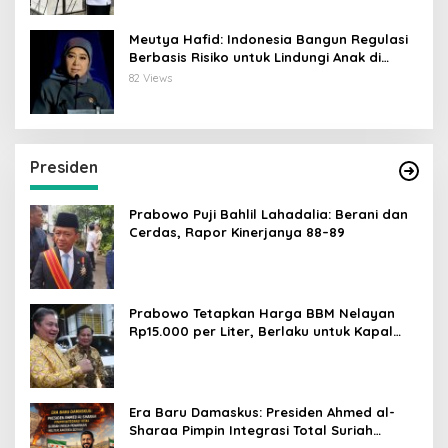
Meutya Hafid: Indonesia Bangun Regulasi
Berbasis Risiko untuk Lindungi Anak di
Dunia Digital
82 Views
Presiden
Prabowo Puji Bahlil Lahadalia: Berani dan
Cerdas, Rapor Kinerjanya 88–89
Prabowo Tetapkan Harga BBM Nelayan
Rp15.000 per Liter, Berlaku untuk Kapal
30-200 GT
Era Baru Damaskus: Presiden Ahmed al-
Sharaa Pimpin Integrasi Total Suriah
Pasca-Penarikan Militer Amerika Serikat