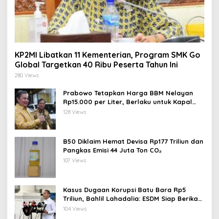
KP2MI Libatkan 11 Kementerian, Program SMK Go
Global Targetkan 40 Ribu Peserta Tahun Ini
280 Views
Prabowo Tetapkan Harga BBM Nelayan
Rp15.000 per Liter, Berlaku untuk Kapal
30-200 GT
128 Views
B50 Diklaim Hemat Devisa Rp177 Triliun dan
Pangkas Emisi 44 Juta Ton CO₂
107 Views
Kasus Dugaan Korupsi Batu Bara Rp5
Triliun, Bahlil Lahadalia: ESDM Siap Berikan
Data
104 Views