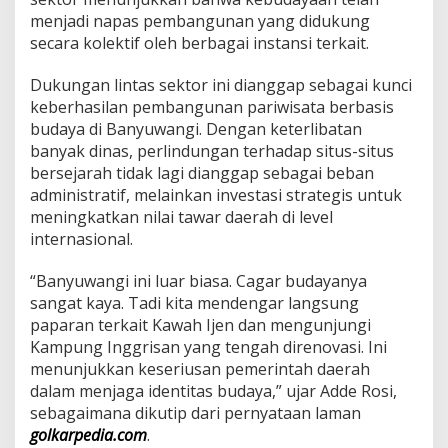
o
menjadi napas pembangunan yang didukung
d
secara kolektif oleh berbagai instansi terkait.
e
l
​Dukungan lintas sektor ini dianggap sebagai kunci
I
n
keberhasilan pembangunan pariwisata berbasis
t
budaya di Banyuwangi. Dengan keterlibatan
e
banyak dinas, perlindungan terhadap situs-situs
g
bersejarah tidak lagi dianggap sebagai beban
r
a
administratif, melainkan investasi strategis untuk
s
meningkatkan nilai tawar daerah di level
i
internasional.
S
e
​“Banyuwangi ini luar biasa. Cagar budayanya
k
t
sangat kaya. Tadi kita mendengar langsung
o
paparan terkait Kawah Ijen dan mengunjungi
r
Kampung Inggrisan yang tengah direnovasi. Ini
menunjukkan keseriusan pemerintah daerah
dalam menjaga identitas budaya,” ujar Adde Rosi,
sebagaimana dikutip dari pernyataan laman
golkarpedia.com
.