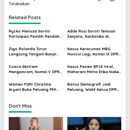
t
Terabaikan
n
Related Posts
a
v
Rycko Menoza Soroti
Adde Rosi Soroti Temuan
i
Partisipasi Pemilih Rendah
Senjata, Narkotika di
g
di Perkotaan, Dorong
Sekolah Jaksel: Keamanan
Edukasi Politik
Siswa Harus Dijaga
Zigo Rolanda Turun
Kasus Keracunan MBG
a
Langsung Tangani Banjir
Muncul Lagi, Komisi IX DPR
t
Padang Bersama Walikota
Dorong Orang Tua Tempuh
Jalur Hukum
i
Cuaca Ekstrem
Kasus Pasien BPJS Viral,
Mengancam, Komisi V DPR
Maharani Minta Etika Nakes
o
dan BMKG Perkuat
dan Manajemen RS
n
Kesiapan Petani Indramayu
Dievaluasi
Wamen P2MI Christina
Bonus Demografi Jadi
Aryani Buka Peluang PMI
Peluang, Wakil Ketua DPR
Kerja ke Ceko, Ini Sektor
Dorong PMI Lombok
dan Syaratnya
Tembus Pasar Kerja Global
Don't Miss