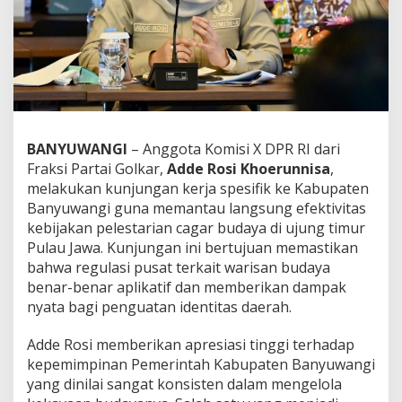
k
t
i
v
i
t
a
s
P
BANYUWANGI
– Anggota Komisi X DPR RI dari
e
Fraksi Partai Golkar,
Adde Rosi Khoerunnisa
,
l
e
melakukan kunjungan kerja spesifik ke Kabupaten
s
Banyuwangi guna memantau langsung efektivitas
t
kebijakan pelestarian cagar budaya di ujung timur
a
Pulau Jawa. Kunjungan ini bertujuan memastikan
r
bahwa regulasi pusat terkait warisan budaya
i
a
benar-benar aplikatif dan memberikan dampak
n
nyata bagi penguatan identitas daerah.
C
a
​Adde Rosi memberikan apresiasi tinggi terhadap
g
kepemimpinan Pemerintah Kabupaten Banyuwangi
a
r
yang dinilai sangat konsisten dalam mengelola
B