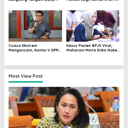
Padang Bersama Walikota
Dorong Orang Tua Tempuh
Jalur Hukum
Cuaca Ekstrem
Kasus Pasien BPJS Viral,
Mengancam, Komisi V DPR
Maharani Minta Etika Nakes
dan BMKG Perkuat
dan Manajemen RS
Kesiapan Petani Indramayu
Dievaluasi
Most View Post