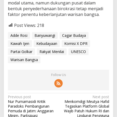
modal utama, namun dukungan pusat dalam
bentuk penyederhanaan birokrasi tetap menjadi
faktor penentu keberlanjutan warisan bangsa.
Post Views:
218
Adde Rosi
Banyuwangi
Cagar Budaya
Kawah Ijen
Kebudayaan
Komisi X DPR
Partai Golkar
Rakyat Menilai
UNESCO
Warisan Bangsa
Follow Us
P
Previous post
Next post
​Nur Purnamasidi Kritik
Menkomdigi Meutya Hafid
o
Paradoks Pembangunan
Tegaskan Platform Global
s
Pemuda di Jatim: Anggaran
Wajib Patuh Hukum RI dan
Minim, Partisipasi
Lindungi Pengguna