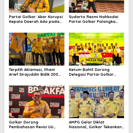
Partai Golkar: Akar Korupsi
Sudarto Resmi Nahkodai
Kepala Daerah Ada pada
Partai Golkar Palangka
Mahalnya Biaya Politik
Raya, Targetkan Partai
Pilkada
Semakin Solid dan
Dipercaya Rakyat
Terpilih Aklamasi, Ilham
Ketum Bahlil Dorong
Arief Sirajuddin Bidik 200
Delegasi Partai Golkar
Kursi Golkar di Sulsel pada
Pimpinan Ali Mochtar
Pemilu 2029
Ngabalin Belajar Hilirisasi
Hingga Industrialisasi dari
China
Golkar Dorong
AMPG Gelar Diklat
Pembahasan Revisi UU
Nasional, Golkar Tekankan
Pemilu Segera Dimulai,
Kader Muda Siap Hadapi