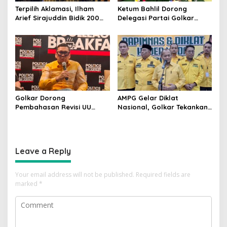
Terpilih Aklamasi, Ilham
Ketum Bahlil Dorong
Arief Sirajuddin Bidik 200
Delegasi Partai Golkar
Kursi Golkar di Sulsel pada
Pimpinan Ali Mochtar
Pemilu 2029
Ngabalin Belajar Hilirisasi
Hingga Industrialisasi dari
China
Golkar Dorong
AMPG Gelar Diklat
Pembahasan Revisi UU
Nasional, Golkar Tekankan
Pemilu Segera Dimulai,
Kader Muda Siap Hadapi
Kajian Putusan MK Sudah
Tantangan Zaman
Tuntas
Leave a Reply
Your email address will not be published.
Required fields are
marked
*