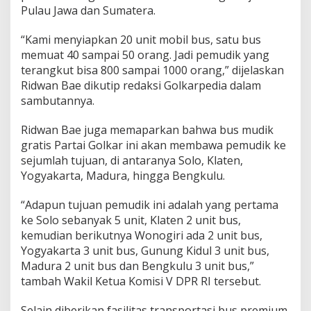
1
Pulau Jawa dan Sumatera.
.
0
“Kami menyiapkan 20 unit mobil bus, satu bus
0
memuat 40 sampai 50 orang. Jadi pemudik yang
0
terangkut bisa 800 sampai 1000 orang,” dijelaskan
P
e
Ridwan Bae dikutip redaksi Golkarpedia dalam
m
sambutannya.
u
d
Ridwan Bae juga memaparkan bahwa bus mudik
i
gratis Partai Golkar ini akan membawa pemudik ke
k
K
sejumlah tujuan, di antaranya Solo, Klaten,
e
Yogyakarta, Madura, hingga Bengkulu.
K
l
“Adapun tujuan pemudik ini adalah yang pertama
a
ke Solo sebanyak 5 unit, Klaten 2 unit bus,
t
e
kemudian berikutnya Wonogiri ada 2 unit bus,
n
Yogyakarta 3 unit bus, Gunung Kidul 3 unit bus,
,
Madura 2 unit bus dan Bengkulu 3 unit bus,”
M
tambah Wakil Ketua Komisi V DPR RI tersebut.
a
d
u
Selain diberikan fasilitas transportasi bus premium