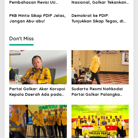
Hingga Industrialisasi dari
Pembahasan Revisi UU
Nasional, Golkar Tekankan
o
China
Pemilu Segera Dimulai,
Kader Muda Siap Hadapi
n
Kajian Putusan MK Sudah
Tantangan Zaman
PKB Minta Sikap PDIP Jelas,
Demokrat ke PDIP:
Tuntas
Jangan Abu-abu!
Tunjukkan Sikap Tegas, di
Luar atau Dalam
Pemerintah
Don't Miss
Partai Golkar: Akar Korupsi
Sudarto Resmi Nahkodai
Kepala Daerah Ada pada
Partai Golkar Palangka
Mahalnya Biaya Politik
Raya, Targetkan Partai
Pilkada
Semakin Solid dan
Dipercaya Rakyat