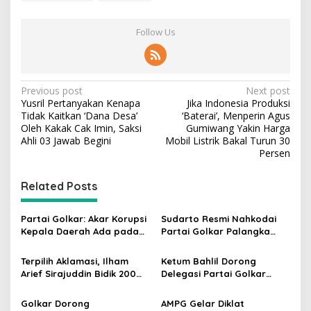
Follow Us
P
Previous post
Next post
Yusril Pertanyakan Kenapa
Jika Indonesia Produksi
o
Tidak Kaitkan ‘Dana Desa’
‘Baterai’, Menperin Agus
s
Oleh Kakak Cak Imin, Saksi
Gumiwang Yakin Harga
Ahli 03 Jawab Begini
Mobil Listrik Bakal Turun 30
t
Persen
n
Related Posts
a
v
Partai Golkar: Akar Korupsi
Sudarto Resmi Nahkodai
i
Kepala Daerah Ada pada
Partai Golkar Palangka
g
Mahalnya Biaya Politik
Raya, Targetkan Partai
Pilkada
Semakin Solid dan
Terpilih Aklamasi, Ilham
Ketum Bahlil Dorong
a
Dipercaya Rakyat
Arief Sirajuddin Bidik 200
Delegasi Partai Golkar
t
Kursi Golkar di Sulsel pada
Pimpinan Ali Mochtar
Pemilu 2029
Ngabalin Belajar Hilirisasi
i
Golkar Dorong
AMPG Gelar Diklat