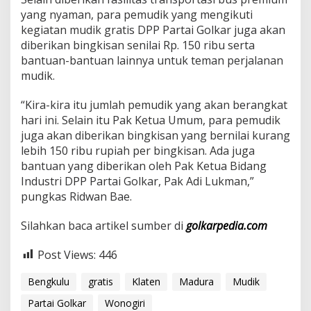
r
yang nyaman, para pemudik yang mengikuti
a
kegiatan mudik gratis DPP Partai Golkar juga akan
H
diberikan bingkisan senilai Rp. 150 ribu serta
i
n
bantuan-bantuan lainnya untuk teman perjalanan
g
mudik.
g
a
“Kira-kira itu jumlah pemudik yang akan berangkat
B
hari ini. Selain itu Pak Ketua Umum, para pemudik
e
n
juga akan diberikan bingkisan yang bernilai kurang
g
lebih 150 ribu rupiah per bingkisan. Ada juga
k
bantuan yang diberikan oleh Pak Ketua Bidang
u
Industri DPP Partai Golkar, Pak Adi Lukman,”
l
pungkas Ridwan Bae.
u
Silahkan baca artikel sumber di
golkarpedia.com
Post Views:
446
Bengkulu
gratis
Klaten
Madura
Mudik
Partai Golkar
Wonogiri