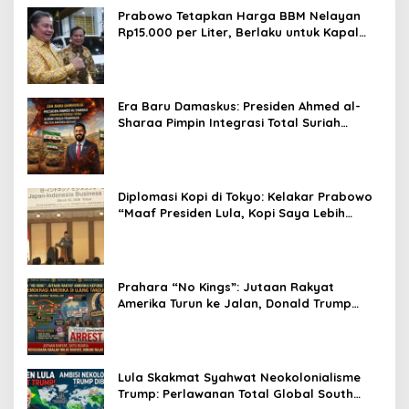
Prabowo Tetapkan Harga BBM Nelayan
Rp15.000 per Liter, Berlaku untuk Kapal
30-200 GT
Era Baru Damaskus: Presiden Ahmed al-
Sharaa Pimpin Integrasi Total Suriah
Pasca-Penarikan Militer Amerika Serikat
Diplomasi Kopi di Tokyo: Kelakar Prabowo
“Maaf Presiden Lula, Kopi Saya Lebih
Enak!” Guncang Forum Bisnis Jepang
Prahara “No Kings”: Jutaan Rakyat
Amerika Turun ke Jalan, Donald Trump
dalam Kepungan Protes Global!
Lula Skakmat Syahwat Neokolonialisme
Trump: Perlawanan Total Global South