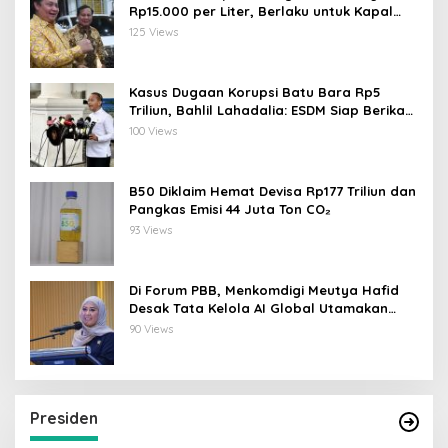
Rp15.000 per Liter, Berlaku untuk Kapal
30-200 GT
125 Views
Kasus Dugaan Korupsi Batu Bara Rp5
Triliun, Bahlil Lahadalia: ESDM Siap Berikan
Data
100 Views
B50 Diklaim Hemat Devisa Rp177 Triliun dan
Pangkas Emisi 44 Juta Ton CO₂
93 Views
Di Forum PBB, Menkomdigi Meutya Hafid
Desak Tata Kelola AI Global Utamakan
Perlindungan Anak
90 Views
Presiden