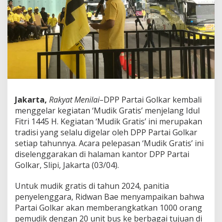
g
a
r
a
k
a
n
'
M
u
d
Jakarta,
Rakyat Menilai–
DPP Partai Golkar kembali
i
menggelar kegiatan ‘Mudik Gratis’ menjelang Idul
k
G
Fitri 1445 H. Kegiatan ‘Mudik Gratis’ ini merupakan
r
tradisi yang selalu digelar oleh DPP Partai Golkar
a
setiap tahunnya. Acara pelepasan ‘Mudik Gratis’ ini
t
diselenggarakan di halaman kantor DPP Partai
i
Golkar, Slipi, Jakarta (03/04).
s
'
U
Untuk mudik gratis di tahun 2024, panitia
n
penyelenggara, Ridwan Bae menyampaikan bahwa
t
Partai Golkar akan memberangkatkan 1000 orang
u
pemudik dengan 20 unit bus ke berbagai tujuan di
k