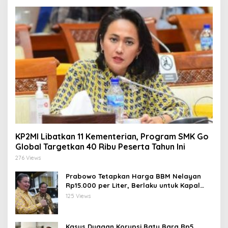
KP2MI Libatkan 11 Kementerian, Program SMK Go
Global Targetkan 40 Ribu Peserta Tahun Ini
276 Views
Prabowo Tetapkan Harga BBM Nelayan
Rp15.000 per Liter, Berlaku untuk Kapal
30-200 GT
125 Views
Kasus Dugaan Korupsi Batu Bara Rp5