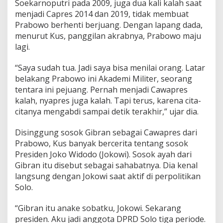
Soekarnoputri pada 2009, juga dua kali kalah saat
P
menjadi Capres 2014 dan 2019, tidak membuat
e
m
Prabowo berhenti berjuang. Dengan lapang dada,
i
menurut Kus, panggilan akrabnya, Prabowo maju
m
lagi.
p
i
“Saya sudah tua. Jadi saya bisa menilai orang. Latar
n
N
belakang Prabowo ini Akademi Militer, seorang
a
tentara ini pejuang. Pernah menjadi Cawapres
s
kalah, nyapres juga kalah. Tapi terus, karena cita-
i
citanya mengabdi sampai detik terakhir,” ujar dia.
o
n
a
Disinggung sosok Gibran sebagai Cawapres dari
l
Prabowo, Kus banyak bercerita tentang sosok
Presiden Joko Widodo (Jokowi). Sosok ayah dari
Gibran itu disebut sebagai sahabatnya. Dia kenal
langsung dengan Jokowi saat aktif di perpolitikan
Solo.
“Gibran itu anake sobatku, Jokowi. Sekarang
presiden. Aku jadi anggota DPRD Solo tiga periode.