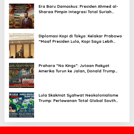
Era Baru Damaskus: Presiden Ahmed al-
Sharaa Pimpin Integrasi Total Suriah
Pasca-Penarikan Militer Amerika Serikat
Diplomasi Kopi di Tokyo: Kelakar Prabowo
“Maaf Presiden Lula, Kopi Saya Lebih
Enak!” Guncang Forum Bisnis Jepang
Prahara “No Kings”: Jutaan Rakyat
Amerika Turun ke Jalan, Donald Trump
dalam Kepungan Protes Global!
Lula Skakmat Syahwat Neokolonialisme
Trump: Perlawanan Total Global South
Terhadap Penjajahan Gaya Baru