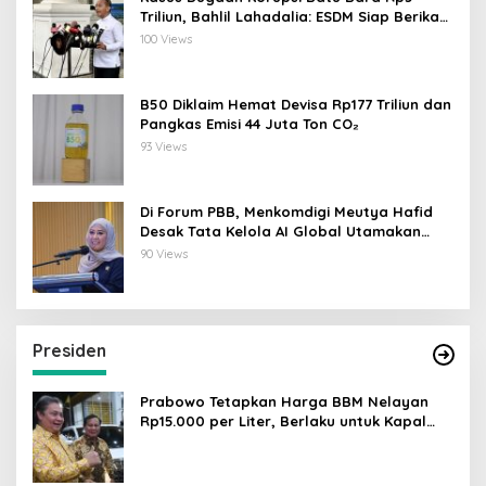
Triliun, Bahlil Lahadalia: ESDM Siap Berikan
Data
100 Views
B50 Diklaim Hemat Devisa Rp177 Triliun dan
Pangkas Emisi 44 Juta Ton CO₂
93 Views
Di Forum PBB, Menkomdigi Meutya Hafid
Desak Tata Kelola AI Global Utamakan
Perlindungan Anak
90 Views
Presiden
Prabowo Tetapkan Harga BBM Nelayan
Rp15.000 per Liter, Berlaku untuk Kapal
30-200 GT