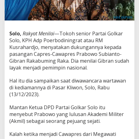
r
S
o
l
o
S
Solo,
Rakyat Menilai
—Tokoh senior Partai Golkar
e
Solo, KPH Adp Poerbodiningrat atau RM
b
Kusrahardjo, menyatakan dukungannya kepada
u
t
pasangan Capres-Cawapres Prabowo Subianto-
G
Gibran Rakabuming Raka. Dia menilai Gibran sudah
i
layak menjadi pemimpin nasional.
b
r
Hal itu dia sampaikan saat diwawancara wartawan
a
n
di kediamannya di Pasar Kliwon, Solo, Rabu
L
(13/12/2023).
a
y
Mantan Ketua DPD Partai Golkar Solo itu
a
menyebut Prabowo yang lulusan Akademi Militer
k
J
(Akmil) sebagai seorang pejuang sejati.
a
d
Kalah ketika menjadi Cawapres dari Megawati
i