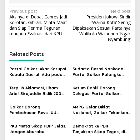
P
Previous post
Next post
Aksinya di Debat Capres Jadi
Presiden Jokowi Sindir
o
Sorotan, Gibran: Minta Maaf
‘Warna Kota’ Sering
s
dan Siap Terima Teguran
Dipaksakan Sesuai Partainya
maupun Evaluasi dari KPU
Walikota Walaupun ‘Ngak
t
Nyambung’
n
Related Posts
a
v
Partai Golkar: Akar Korupsi
Sudarto Resmi Nahkodai
i
Kepala Daerah Ada pada
Partai Golkar Palangka
g
Mahalnya Biaya Politik
Raya, Targetkan Partai
Pilkada
Semakin Solid dan
Terpilih Aklamasi, Ilham
Ketum Bahlil Dorong
a
Dipercaya Rakyat
Arief Sirajuddin Bidik 200
Delegasi Partai Golkar
t
Kursi Golkar di Sulsel pada
Pimpinan Ali Mochtar
Pemilu 2029
Ngabalin Belajar Hilirisasi
i
Golkar Dorong
AMPG Gelar Diklat
Hingga Industrialisasi dari
Pembahasan Revisi UU
Nasional, Golkar Tekankan
o
China
Pemilu Segera Dimulai,
Kader Muda Siap Hadapi
n
Kajian Putusan MK Sudah
Tantangan Zaman
PKB Minta Sikap PDIP Jelas,
Demokrat ke PDIP:
Tuntas
Jangan Abu-abu!
Tunjukkan Sikap Tegas, di
Luar atau Dalam