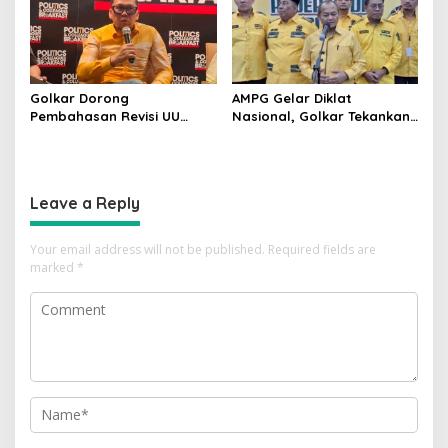
China
Golkar Dorong
AMPG Gelar Diklat
Pembahasan Revisi UU
Nasional, Golkar Tekankan
Pemilu Segera Dimulai,
Kader Muda Siap Hadapi
Kajian Putusan MK Sudah
Tantangan Zaman
Tuntas
Leave a Reply
Your email address will not be published.
Required fields are
marked
*