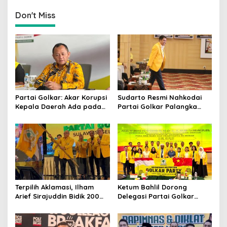
Pemerintah
Don't Miss
Partai Golkar: Akar Korupsi
Sudarto Resmi Nahkodai
Kepala Daerah Ada pada
Partai Golkar Palangka
Mahalnya Biaya Politik
Raya, Targetkan Partai
Pilkada
Semakin Solid dan
Dipercaya Rakyat
Terpilih Aklamasi, Ilham
Ketum Bahlil Dorong
Arief Sirajuddin Bidik 200
Delegasi Partai Golkar
Kursi Golkar di Sulsel pada
Pimpinan Ali Mochtar
Pemilu 2029
Ngabalin Belajar Hilirisasi
Hingga Industrialisasi dari