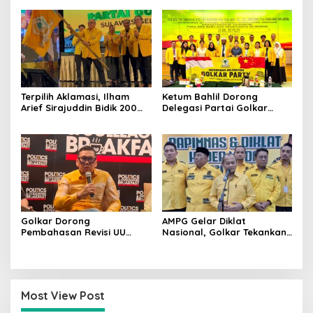
Pilkada
Semakin Solid dan
Dipercaya Rakyat
Terpilih Aklamasi, Ilham
Ketum Bahlil Dorong
Arief Sirajuddin Bidik 200
Delegasi Partai Golkar
Kursi Golkar di Sulsel pada
Pimpinan Ali Mochtar
Pemilu 2029
Ngabalin Belajar Hilirisasi
Hingga Industrialisasi dari
China
Golkar Dorong
AMPG Gelar Diklat
Pembahasan Revisi UU
Nasional, Golkar Tekankan
Pemilu Segera Dimulai,
Kader Muda Siap Hadapi
Kajian Putusan MK Sudah
Tantangan Zaman
Tuntas
Most View Post