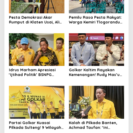
Pesta Demokrasi Akar
Pemilu Rasa Pesta Rakyat:
Rumput di Klaten Usai, Alim
Warga Kemiri Tlogorandu
Nasiruddin Pertahankan
Pilih Ketua RW 04 Secara
Kursi Ketua RW 04 Kemiri
Demokratis, Rebutan Door
Prize Menarik!
Idrus Marham Apresiasi
Golkar Kaltim Rayakan
‘Ijtihad Politik’ BSNPG
Kemenangan! Rudy Mas’ud-
Golkar, Dorong Perubahan
Seno Aji Sah Pimpin Kaltim,
Agar Rakyat Jadi Aktor
MK Tegaskan Hasil Pilgub
Utama di Pemilu!
Partai Golkar Kuasai
Kalah di Pilkada Banten,
Pilkada Sulteng! 9 Wilayah
Achmad Taufan: ‘Ini
Dimenangkan, Gerindra
Pelajaran Berharga,