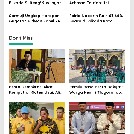
Utama di Pemilu!
i
Pilkada Sulteng! 9 Wilayah
Achmad Taufan: ‘Ini
Dimenangkan, Gerindra
Pelajaran Berharga,
o
Hanya 4
Saatnya Strategi Bangkit
Sarmuji Ungkap Harapan:
Fairid Naparin Raih 63,68%
n
untuk 2029!
Gugatan Ridwan Kamil ke
Suara di Pilkada Kota
MK Berpeluang Dikabulkan
Palangka Raya Yang
Dimenangkan Sang
Petahana
Don't Miss
Pesta Demokrasi Akar
Pemilu Rasa Pesta Rakyat:
Rumput di Klaten Usai, Alim
Warga Kemiri Tlogorandu
Nasiruddin Pertahankan
Pilih Ketua RW 04 Secara
Kursi Ketua RW 04 Kemiri
Demokratis, Rebutan Door
Prize Menarik!