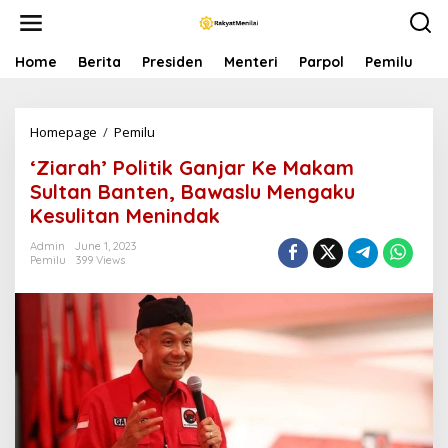
S
k
i
p
Home
Berita
Presiden
Menteri
Parpol
Pemilu
P
t
o
c
Homepage
/
Pemilu
'
o
Z
n
‘Ziarah’ Politik Ganjar Ke Makam
i
t
a
e
Sultan Banten, Bawaslu Mengaku
r
n
Kesulitan Menindak
a
t
h
Admin
June 1, 2023
'
Pemilu
399 Views
P
o
l
i
t
i
k
G
a
n