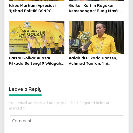
Idrus Marham Apresiasi
Golkar Kaltim Rayakan
‘Ijtihad Politik’ BSNPG
Kemenangan! Rudy Mas’ud-
Golkar, Dorong Perubahan
Seno Aji Sah Pimpin Kaltim,
Agar Rakyat Jadi Aktor
MK Tegaskan Hasil Pilgub
Utama di Pemilu!
Partai Golkar Kuasai
Kalah di Pilkada Banten,
Pilkada Sulteng! 9 Wilayah
Achmad Taufan: ‘Ini
Dimenangkan, Gerindra
Pelajaran Berharga,
Hanya 4
Saatnya Strategi Bangkit
untuk 2029!
Leave a Reply
Your email address will not be published.
Required fields are
marked
*