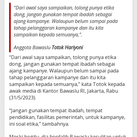
w
“Dari awal saya sampaikan, tolong punya etika
a
dong, jangan gunakan tempat ibadah sebagai
s
l
ajang kampanye. Walaupun belum sampai pada
u
tahap pelanggaran kampanye dan itu kita
M
sampaikan kepada semuanya,”.
e
n
Anggota Bawaslu
Totok Hariyoni
g
a
“Dari awal saya sampaikan, tolong punya etika
k
dong, jangan gunakan tempat ibadah sebagai
u
K
ajang kampanye. Walaupun belum sampai pada
e
tahap pelanggaran kampanye dan itu kita
s
sampaikan kepada semuanya,” kata Totok kepada
u
awak media di Kantor Bawaslu RI, Jakarta, Rabu
l
i
(31/5/2023).
t
a
“Jangan gunakan tempat ibadah, tempat
n
pendidikan, fasilitas pemerintah, untuk kampanye,
M
ini soal etika,” tambahnya.
e
n
i
Meski begitu, dia berdalih Bawaslu kesulitan untuk