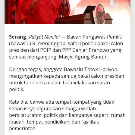
j
a
r
K
e
M
a
Serang,
Rakyat Menilai
— Badan Pengawas Pemilu
k
(Bawaslu) RI menanggapi safari politik bakal calon
a
presiden dari PDIP dan PPP Ganjar Pranowo yang
m
sempat mengunjungi Masjid Agung Banten.
S
u
l
Dengan tegas, anggota Bawaslu Totok Hariyoni
t
mengingatkan kepada semua bakal calon presiden
a
untuk tahu etika dalam hal melakukan safari
n
politik.
B
a
n
Kata dia, bahwa ada tempat-tempat yang tidak
t
seharusnya digunakan sebagai wadah
e
bersilaturahmi politik dan kampanye seperti rumah
n
ibadah, tempat pendidikan, dan fasilitas
,
B
pemerintah.
a