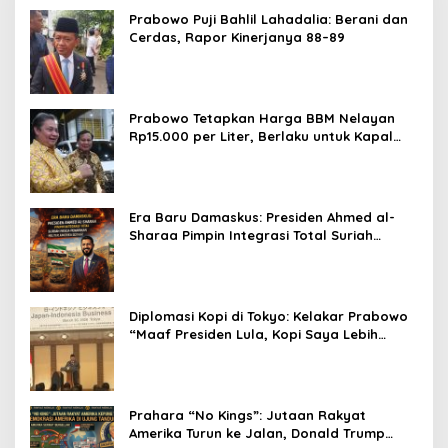
Prabowo Puji Bahlil Lahadalia: Berani dan
Cerdas, Rapor Kinerjanya 88–89
Prabowo Tetapkan Harga BBM Nelayan
Rp15.000 per Liter, Berlaku untuk Kapal
30-200 GT
Era Baru Damaskus: Presiden Ahmed al-
Sharaa Pimpin Integrasi Total Suriah
Pasca-Penarikan Militer Amerika Serikat
Diplomasi Kopi di Tokyo: Kelakar Prabowo
“Maaf Presiden Lula, Kopi Saya Lebih
Enak!” Guncang Forum Bisnis Jepang
Prahara “No Kings”: Jutaan Rakyat
Amerika Turun ke Jalan, Donald Trump