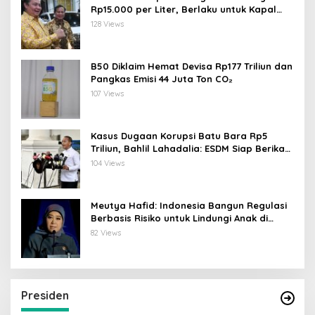
Rp15.000 per Liter, Berlaku untuk Kapal
30-200 GT
128 Views
B50 Diklaim Hemat Devisa Rp177 Triliun dan
Pangkas Emisi 44 Juta Ton CO₂
107 Views
Kasus Dugaan Korupsi Batu Bara Rp5
Triliun, Bahlil Lahadalia: ESDM Siap Berikan
Data
104 Views
Meutya Hafid: Indonesia Bangun Regulasi
Berbasis Risiko untuk Lindungi Anak di
Dunia Digital
82 Views
Presiden