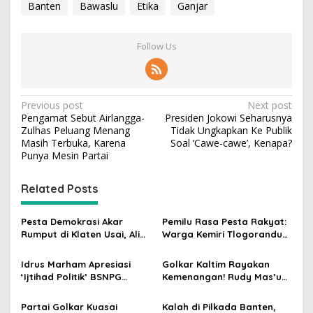
Banten
Bawaslu
Etika
Ganjar
Follow Us
P
Previous post
Next post
Pengamat Sebut Airlangga-
Presiden Jokowi Seharusnya
o
Zulhas Peluang Menang
Tidak Ungkapkan Ke Publik
s
Masih Terbuka, Karena
Soal ‘Cawe-cawe’, Kenapa?
Punya Mesin Partai
t
n
Related Posts
a
v
Pesta Demokrasi Akar
Pemilu Rasa Pesta Rakyat:
Rumput di Klaten Usai, Alim
Warga Kemiri Tlogorandu
i
Nasiruddin Pertahankan
Pilih Ketua RW 04 Secara
g
Kursi Ketua RW 04 Kemiri
Demokratis, Rebutan Door
Idrus Marham Apresiasi
Golkar Kaltim Rayakan
Prize Menarik!
‘Ijtihad Politik’ BSNPG
Kemenangan! Rudy Mas’ud-
a
Golkar, Dorong Perubahan
Seno Aji Sah Pimpin Kaltim,
t
Agar Rakyat Jadi Aktor
MK Tegaskan Hasil Pilgub
Partai Golkar Kuasai
Kalah di Pilkada Banten,