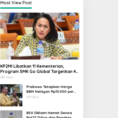
Most View Post
KP2MI Libatkan 11 Kementerian,
Program SMK Go Global Targetkan 40
Ribu Peserta Tahun Ini
280 Views
Prabowo Tetapkan Harga
BBM Nelayan Rp15.000 per
Liter, Berlaku untuk Kapal 30-
128 Views
200 GT
B50 Diklaim Hemat Devisa
Rp177 Triliun dan Pangkas