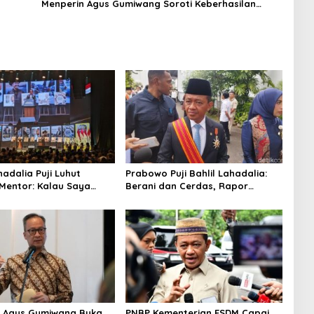
Menperin Agus Gumiwang Soroti Keberhasilan
Industrialisasi
hadalia Puji Luhut
Prabowo Puji Bahlil Lahadalia:
Mentor: Kalau Saya
Berani dan Cerdas, Rapor
estor, Itu Ajaran Beliau
Kinerjanya 88–89
n Agus Gumiwang Buka
PNBP Kementerian ESDM Capai