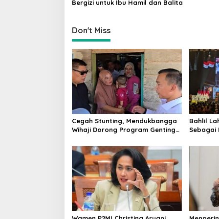
Bergizi untuk Ibu Hamil dan Balita
n
Don't Miss
Cegah Stunting, Mendukbangga
Bahlil La
Wihaji Dorong Program Genting
Sebagai 
Bantu Rumah Layak Huni
Tekan Inv
Wamen P2MI Christina Aryani
Menperi