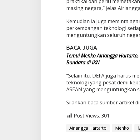
praktikal dan perlu memetakan t
n
masing negara,” jelas Airlangga
o
m
Kemudian ia juga meminta agar
i
perkembangan teknologi setiap
D
i
menguntungkan seluruh negar
g
i
BACA JUGA
t
Temui Menko Airlangga Hartarto, 
a
l
Bandara di IKN
“Selain itu, DEFA juga harus 
teknologi yang pesat demi kep
ASEAN yang menguntungkan se
Silahkan baca sumber artikel d
Post Views:
301
Airlangga Hartarto
Menko
M