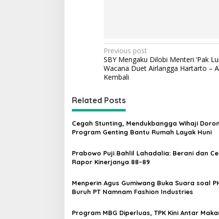
P
Previous post
SBY Mengaku Dilobi Menteri ‘Pak Lur
o
Wacana Duet Airlangga Hartarto – 
s
Kembali
t
Related Posts
n
a
Cegah Stunting, Mendukbangga Wihaji Doro
v
Program Genting Bantu Rumah Layak Huni
i
Prabowo Puji Bahlil Lahadalia: Berani dan Ce
g
Rapor Kinerjanya 88–89
a
Menperin Agus Gumiwang Buka Suara soal P
t
Buruh PT Namnam Fashion Industries
i
Program MBG Diperluas, TPK Kini Antar Mak
o