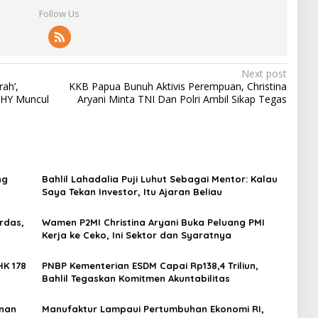
Follow Us
Next post
ah’,
KKB Papua Bunuh Aktivis Perempuan, Christina
AHY Muncul
Aryani Minta TNI Dan Polri Ambil Sikap Tegas
ng
Bahlil Lahadalia Puji Luhut Sebagai Mentor: Kalau
Saya Tekan Investor, Itu Ajaran Beliau
rdas,
Wamen P2MI Christina Aryani Buka Peluang PMI
Kerja ke Ceko, Ini Sektor dan Syaratnya
HK 178
PNBP Kementerian ESDM Capai Rp138,4 Triliun,
Bahlil Tegaskan Komitmen Akuntabilitas
anan
Manufaktur Lampaui Pertumbuhan Ekonomi RI,