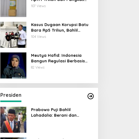
Emisi 44 Juta Ton CO₂
107 Views
Kasus Dugaan Korupsi Batu
Bara Rp5 Triliun, Bahlil
Lahadalia: ESDM Siap Berikan
104 Views
Data
Meutya Hafid: Indonesia
Bangun Regulasi Berbasis
Risiko untuk Lindungi Anak di
82 Views
Dunia Digital
Presiden
Prabowo Puji Bahlil
Lahadalia: Berani dan
Cerdas, Rapor Kinerjanya 88–
89