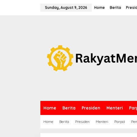
S
k
Sunday, August 9, 2026
Home
Berita
Presi
i
p
t
o
c
o
n
t
e
n
t
Home
Berita
Presiden
Menteri
Par
Home
Berita
Presiden
Menteri
Parpol
Pem