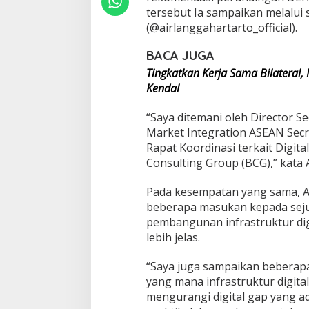
a
tersebut Ia sampaikan melalui
l
(@airlanggahartarto_official).
P
e
BACA JUGA
m
Tingkatkan Kerja Sama Bilateral
b
a
Kendal
n
g
“Saya ditemani oleh Director S
u
Market Integration ASEAN Sec
n
Rapat Koordinasi terkait Digi
a
n
Consulting Group (BCG),” kata 
E
k
Pada kesempatan yang sama, 
o
beberapa masukan kepada sejum
s
pembangunan infrastruktur dig
i
s
lebih jelas.
t
e
“Saya juga sampaikan beberap
m
yang mana infrastruktur digita
E
mengurangi digital gap yang a
k
o