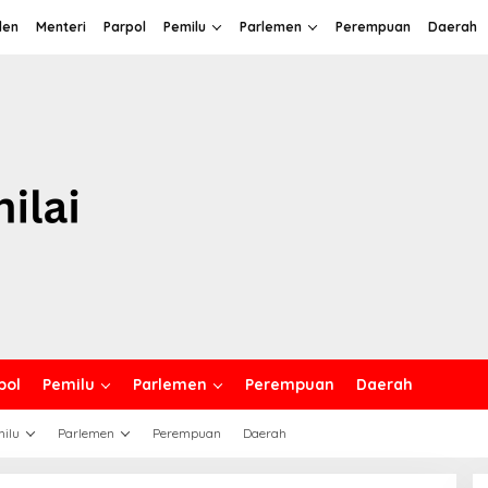
den
Menteri
Parpol
Pemilu
Parlemen
Perempuan
Daerah
pol
Pemilu
Parlemen
Perempuan
Daerah
ilu
Parlemen
Perempuan
Daerah