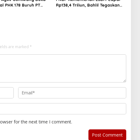
al PHK 178 Buruh PT
Rp138,4 Triliun, Bahlil Tegaskan
ashion Industries
Komitmen Akuntabilitas
ields are marked
*
rowser for the next time I comment.