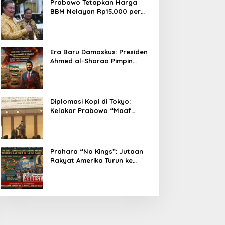
Prabowo Tetapkan Harga
BBM Nelayan Rp15.000 per
Liter, Berlaku untuk Kapal 30-
200 GT
Era Baru Damaskus: Presiden
Ahmed al-Sharaa Pimpin
Integrasi Total Suriah Pasca-
Penarikan Militer Amerika
Serikat
Diplomasi Kopi di Tokyo:
Kelakar Prabowo “Maaf
Presiden Lula, Kopi Saya
Lebih Enak!” Guncang Forum
Bisnis Jepang
Prahara “No Kings”: Jutaan
Rakyat Amerika Turun ke
Jalan, Donald Trump dalam
Kepungan Protes Global!