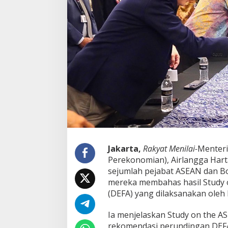
n
g
g
a
H
a
r
t
a
r
t
o
B
e
r
i
Jakarta,
Rakyat Menilai-
Menteri
M
Perekonomian), Airlangga Har
a
sejumlah pejabat ASEAN dan Bo
s
u
mereka membahas hasil Study 
k
(DEFA) yang dilaksanakan oleh
a
n
Ia menjelaskan Study on the 
S
rekomendasi perundingan DEFA
o