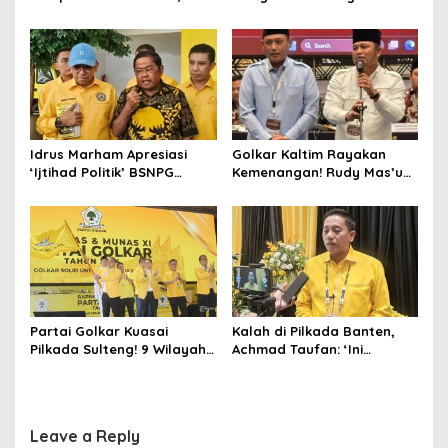
Nasiruddin Pertahankan
Pilih Ketua RW 04 Secara
Kursi Ketua RW 04 Kemiri
Demokratis, Rebutan Door
Prize Menarik!
Idrus Marham Apresiasi
Golkar Kaltim Rayakan
‘Ijtihad Politik’ BSNPG
Kemenangan! Rudy Mas’ud-
Golkar, Dorong Perubahan
Seno Aji Sah Pimpin Kaltim,
Agar Rakyat Jadi Aktor
MK Tegaskan Hasil Pilgub
Utama di Pemilu!
Partai Golkar Kuasai
Kalah di Pilkada Banten,
Pilkada Sulteng! 9 Wilayah
Achmad Taufan: ‘Ini
Dimenangkan, Gerindra
Pelajaran Berharga,
Hanya 4
Saatnya Strategi Bangkit
untuk 2029!
Leave a Reply