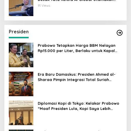
Perlindungan Anak
91 Views
Presiden
Prabowo Tetapkan Harga BBM Nelayan
Rp15.000 per Liter, Berlaku untuk Kapal
30-200 GT
Era Baru Damaskus: Presiden Ahmed al-
Sharaa Pimpin Integrasi Total Suriah
Pasca-Penarikan Militer Amerika Serikat
Diplomasi Kopi di Tokyo: Kelakar Prabowo
“Maaf Presiden Lula, Kopi Saya Lebih
Enak!” Guncang Forum Bisnis Jepang