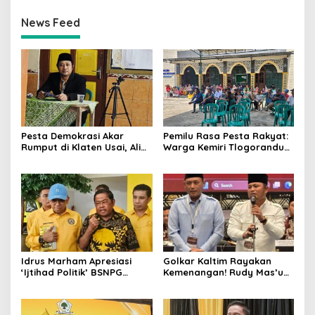
News Feed
Pesta Demokrasi Akar
Pemilu Rasa Pesta Rakyat:
Rumput di Klaten Usai, Alim
Warga Kemiri Tlogorandu
Nasiruddin Pertahankan
Pilih Ketua RW 04 Secara
Kursi Ketua RW 04 Kemiri
Demokratis, Rebutan Door
Prize Menarik!
Idrus Marham Apresiasi
Golkar Kaltim Rayakan
‘Ijtihad Politik’ BSNPG
Kemenangan! Rudy Mas’ud-
Golkar, Dorong Perubahan
Seno Aji Sah Pimpin Kaltim,
Agar Rakyat Jadi Aktor
MK Tegaskan Hasil Pilgub
Utama di Pemilu!