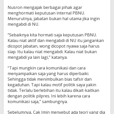
a
Nusron mengajak berbagai pihak agar
h
'
menghormati keputusan internal PBNU.
D
Menurutnya, jabatan bukan hal utama jika ingin
i
mengabdi di NU.
g
e
“Sebaiknya kita hormati saja keputusan PBNU.
s
e
Kalau niat aktif dan mengabdi di NU itu jangankan
r
dicopot jabatan, wong dicopot nyawa saja harus
'
siap. Itu kalau niat mengabdi. Kalau niat bukan
D
mengabdi ya lain lagi,” katanya.
u
a
K
“Tapi mungkin cara komunikasi dan cara
a
menyampaikan saja yang harus diperbaiki.
l
Sehingga tidak menimbulkan bias tafsir dan
i
kegaduhan. Tapi kalau motif politik saya yakin
tidak. Terlalu berlebihan itu kalau dikait-kaitkan
dengan politik pilpres. Ini lebih karena cara
komunikasi saja,” sambungnya.
Sebelumnya, Cak Imin menyebut ada teori yang dia