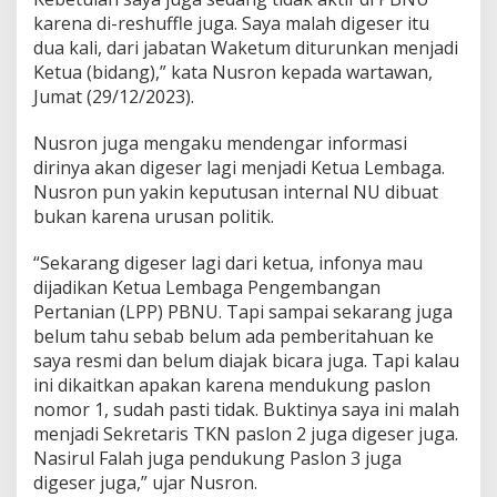
u
karena di-reshuffle juga. Saya malah digeser itu
m
dua kali, dari jabatan Waketum diturunkan menjadi
k
Ketua (bidang),” kata Nusron kepada wartawan,
a
n
Jumat (29/12/2023).
,
N
Nusron juga mengaku mendengar informasi
u
dirinya akan digeser lagi menjadi Ketua Lembaga.
s
Nusron pun yakin keputusan internal NU dibuat
r
o
bukan karena urusan politik.
n
W
“Sekarang digeser lagi dari ketua, infonya mau
a
dijadikan Ketua Lembaga Pengembangan
h
Pertanian (LPP) PBNU. Tapi sampai sekarang juga
i
d
belum tahu sebab belum ada pemberitahuan ke
:
saya resmi dan belum diajak bicara juga. Tapi kalau
S
ini dikaitkan apakan karena mendukung paslon
a
nomor 1, sudah pasti tidak. Buktinya saya ini malah
y
a
menjadi Sekretaris TKN paslon 2 juga digeser juga.
M
Nasirul Falah juga pendukung Paslon 3 juga
a
digeser juga,” ujar Nusron.
l