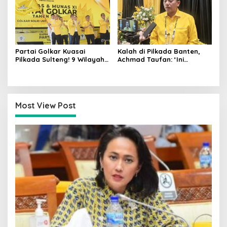
Partai Golkar Kuasai
Kalah di Pilkada Banten,
Pilkada Sulteng! 9 Wilayah
Achmad Taufan: ‘Ini
Dimenangkan, Gerindra
Pelajaran Berharga,
Hanya 4
Saatnya Strategi Bangkit
untuk 2029!
Most View Post