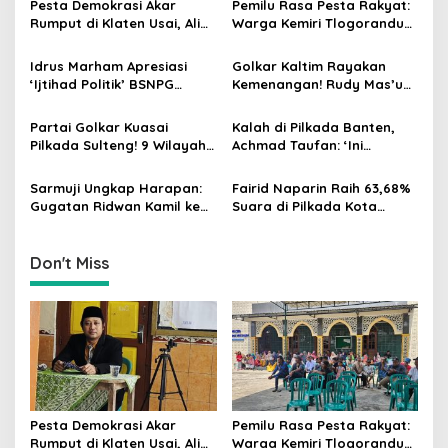
Pesta Demokrasi Akar
Pemilu Rasa Pesta Rakyat:
i
Rumput di Klaten Usai, Alim
Warga Kemiri Tlogorandu
g
Nasiruddin Pertahankan
Pilih Ketua RW 04 Secara
Kursi Ketua RW 04 Kemiri
Demokratis, Rebutan Door
Idrus Marham Apresiasi
Golkar Kaltim Rayakan
a
Prize Menarik!
‘Ijtihad Politik’ BSNPG
Kemenangan! Rudy Mas’ud-
t
Golkar, Dorong Perubahan
Seno Aji Sah Pimpin Kaltim,
Agar Rakyat Jadi Aktor
MK Tegaskan Hasil Pilgub
i
Partai Golkar Kuasai
Kalah di Pilkada Banten,
Utama di Pemilu!
Pilkada Sulteng! 9 Wilayah
Achmad Taufan: ‘Ini
o
Dimenangkan, Gerindra
Pelajaran Berharga,
n
Hanya 4
Saatnya Strategi Bangkit
Sarmuji Ungkap Harapan:
Fairid Naparin Raih 63,68%
untuk 2029!
Gugatan Ridwan Kamil ke
Suara di Pilkada Kota
MK Berpeluang Dikabulkan
Palangka Raya Yang
Dimenangkan Sang
Petahana
Don't Miss
Pesta Demokrasi Akar
Pemilu Rasa Pesta Rakyat:
Rumput di Klaten Usai, Alim
Warga Kemiri Tlogorandu