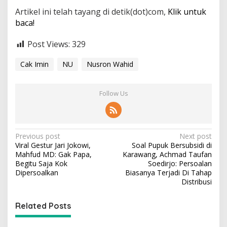
Artikel ini telah tayang di detik(dot)com,
Klik untuk
baca!
Post Views:
329
Cak Imin
NU
Nusron Wahid
Follow Us
P
Previous post
Next post
Viral Gestur Jari Jokowi,
Soal Pupuk Bersubsidi di
o
Mahfud MD: Gak Papa,
Karawang, Achmad Taufan
s
Begitu Saja Kok
Soedirjo: Persoalan
Dipersoalkan
Biasanya Terjadi Di Tahap
t
Distribusi
n
Related Posts
a
v