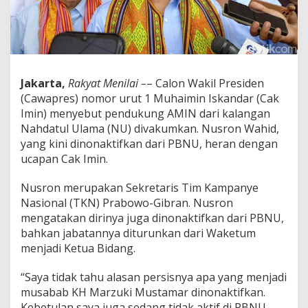
u
n
g
n
y
a
d
Jakarta,
Rakyat Menilai –
– Calon Wakil Presiden
a
(Cawapres) nomor urut 1 Muhaimin Iskandar (Cak
r
Imin) menyebut pendukung AMIN dari kalangan
i
Nahdatul Ulama (NU) divakumkan. Nusron Wahid,
K
a
yang kini dinonaktifkan dari PBNU, heran dengan
l
ucapan Cak Imin.
a
n
Nusron merupakan Sekretaris Tim Kampanye
g
Nasional (TKN) Prabowo-Gibran. Nusron
a
n
mengatakan dirinya juga dinonaktifkan dari PBNU,
N
bahkan jabatannya diturunkan dari Waketum
U
menjadi Ketua Bidang.
D
i
“Saya tidak tahu alasan persisnya apa yang menjadi
v
a
musabab KH Marzuki Mustamar dinonaktifkan.
k
Kebetulan saya juga sedang tidak aktif di PBNU