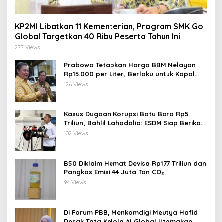
KP2MI Libatkan 11 Kementerian, Program SMK Go
Global Targetkan 40 Ribu Peserta Tahun Ini
277 Views
Prabowo Tetapkan Harga BBM Nelayan
Rp15.000 per Liter, Berlaku untuk Kapal
30-200 GT
126 Views
Kasus Dugaan Korupsi Batu Bara Rp5
Triliun, Bahlil Lahadalia: ESDM Siap Berikan
Data
102 Views
B50 Diklaim Hemat Devisa Rp177 Triliun dan
Pangkas Emisi 44 Juta Ton CO₂
94 Views
Di Forum PBB, Menkomdigi Meutya Hafid
Desak Tata Kelola AI Global Utamakan