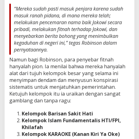
a
“Mereka sudah pasti masuk penjara karena sudah
n
k
masuk ranah pidana, di mana mereka telah;
e
melakukan pencemaran nama baik Jokowi secara
J
pribadi, melakukan fitnah terhadap Jokowi, dan
o
menyebarkan berita bohong yang menimbulkan
k
kegaduhan di negeri ini,” tegas Robinson dalam
o
w
pernyataannya.
i
Namun bagi Robinson, para penyebar fitnah
d
a
hanyalah pion. Ia menilai bahwa mereka hanyalah
n
alat dari tujuh kelompok besar yang selama ini
P
menyimpan dendam dan menyusun konspirasi
r
sistematis untuk menjatuhkan pemerintahan.
a
b
Ketujuh kelompok itu ia uraikan dengan sangat
o
gamblang dan tanpa ragu:
w
o
Kelompok Barisan Sakit Hati
!
Kelompok Islam Fundamentalis HTI/FPI,
Khilafah
Kelompok KARAOKE (Kanan Kiri Ya Oke)