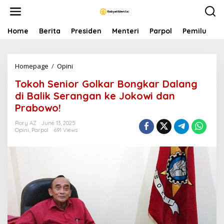
S
k
i
p
Home
Berita
Presiden
Menteri
Parpol
Pemilu
P
t
o
c
Homepage
/
Opini
T
o
o
n
Tokoh Senior Golkar Bongkar Dalang
k
t
o
e
di Balik Serangan ke Jokowi dan
h
n
Prabowo!
S
t
e
Rory AZ
June 13, 2025
n
Opini
,
Parpol
691 Views
i
o
r
G
o
l
k
a
r
B