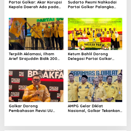
Partai Golkar: Akar Korupsi
Sudarto Resmi Nahkodai
Kepala Daerah Ada pada
Partai Golkar Palangka
Mahalnya Biaya Politik
Raya, Targetkan Partai
Pilkada
Semakin Solid dan
Dipercaya Rakyat
Terpilih Aklamasi, Ilham
Ketum Bahlil Dorong
Arief Sirajuddin Bidik 200
Delegasi Partai Golkar
Kursi Golkar di Sulsel pada
Pimpinan Ali Mochtar
Pemilu 2029
Ngabalin Belajar Hilirisasi
Hingga Industrialisasi dari
China
Golkar Dorong
AMPG Gelar Diklat
Pembahasan Revisi UU
Nasional, Golkar Tekankan
Pemilu Segera Dimulai,
Kader Muda Siap Hadapi
Kajian Putusan MK Sudah
Tantangan Zaman
Tuntas