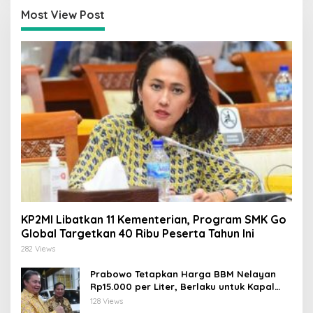
Most View Post
KP2MI Libatkan 11 Kementerian, Program SMK Go
Global Targetkan 40 Ribu Peserta Tahun Ini
282 Views
Prabowo Tetapkan Harga BBM Nelayan
Rp15.000 per Liter, Berlaku untuk Kapal
30-200 GT
128 Views