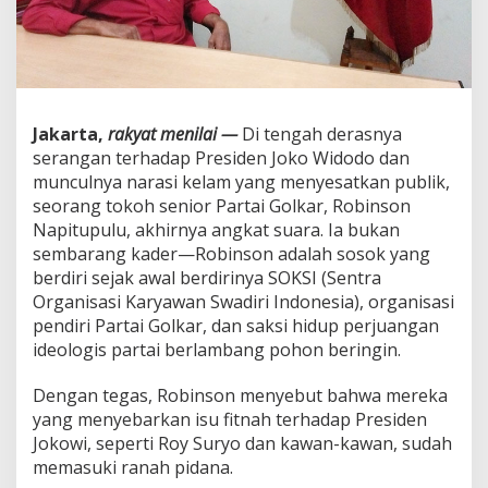
o
n
g
k
a
r
D
Jakarta,
rakyat menilai —
Di tengah derasnya
a
serangan terhadap Presiden Joko Widodo dan
l
munculnya narasi kelam yang menyesatkan publik,
a
seorang tokoh senior Partai Golkar, Robinson
n
g
Napitupulu, akhirnya angkat suara. Ia bukan
d
sembarang kader—Robinson adalah sosok yang
i
berdiri sejak awal berdirinya SOKSI (Sentra
B
Organisasi Karyawan Swadiri Indonesia), organisasi
a
l
pendiri Partai Golkar, dan saksi hidup perjuangan
i
ideologis partai berlambang pohon beringin.
k
S
Dengan tegas, Robinson menyebut bahwa mereka
e
yang menyebarkan isu fitnah terhadap Presiden
r
a
Jokowi, seperti Roy Suryo dan kawan-kawan, sudah
n
memasuki ranah pidana.
g