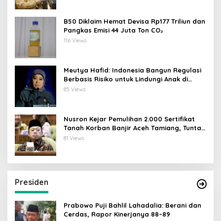
B50 Diklaim Hemat Devisa Rp177 Triliun dan
Pangkas Emisi 44 Juta Ton CO₂
116 Views
Meutya Hafid: Indonesia Bangun Regulasi
Berbasis Risiko untuk Lindungi Anak di
Dunia Digital
85 Views
Nusron Kejar Pemulihan 2.000 Sertifikat
Tanah Korban Banjir Aceh Tamiang, Tuntas
Desember 2026
81 Views
Presiden
Prabowo Puji Bahlil Lahadalia: Berani dan
Cerdas, Rapor Kinerjanya 88–89