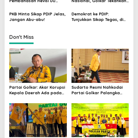
i
Pembahasan Revisi UU
Nasional, Golkar Tekankan
China
Pemilu Segera Dimulai,
Kader Muda Siap Hadapi
o
Kajian Putusan MK Sudah
Tantangan Zaman
PKB Minta Sikap PDIP Jelas,
Demokrat ke PDIP:
n
Tuntas
Jangan Abu-abu!
Tunjukkan Sikap Tegas, di
Luar atau Dalam
Pemerintah
Don't Miss
Partai Golkar: Akar Korupsi
Sudarto Resmi Nahkodai
Kepala Daerah Ada pada
Partai Golkar Palangka
Mahalnya Biaya Politik
Raya, Targetkan Partai
Pilkada
Semakin Solid dan
Dipercaya Rakyat