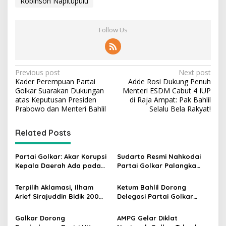
Robinson Napitupulu
Follow Us
P
Previous post
Next post
Kader Perempuan Partai
Adde Rosi Dukung Penuh
o
Golkar Suarakan Dukungan
Menteri ESDM Cabut 4 IUP
s
atas Keputusan Presiden
di Raja Ampat: Pak Bahlil
Prabowo dan Menteri Bahlil
Selalu Bela Rakyat!
t
n
Related Posts
a
v
Partai Golkar: Akar Korupsi
Sudarto Resmi Nahkodai
Kepala Daerah Ada pada
Partai Golkar Palangka
i
Mahalnya Biaya Politik
Raya, Targetkan Partai
g
Pilkada
Semakin Solid dan
Terpilih Aklamasi, Ilham
Ketum Bahlil Dorong
Dipercaya Rakyat
Arief Sirajuddin Bidik 200
Delegasi Partai Golkar
a
Kursi Golkar di Sulsel pada
Pimpinan Ali Mochtar
t
Pemilu 2029
Ngabalin Belajar Hilirisasi
Golkar Dorong
AMPG Gelar Diklat
Hingga Industrialisasi dari