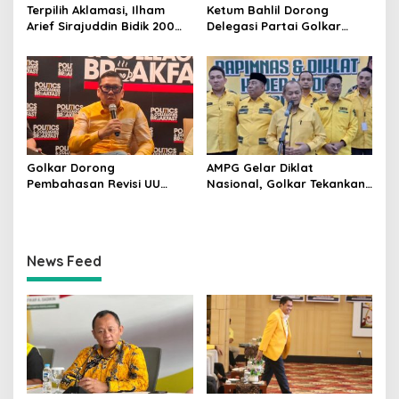
Terpilih Aklamasi, Ilham
Ketum Bahlil Dorong
Arief Sirajuddin Bidik 200
Delegasi Partai Golkar
Kursi Golkar di Sulsel pada
Pimpinan Ali Mochtar
Pemilu 2029
Ngabalin Belajar Hilirisasi
Hingga Industrialisasi dari
China
Golkar Dorong
AMPG Gelar Diklat
Pembahasan Revisi UU
Nasional, Golkar Tekankan
Pemilu Segera Dimulai,
Kader Muda Siap Hadapi
Kajian Putusan MK Sudah
Tantangan Zaman
Tuntas
News Feed