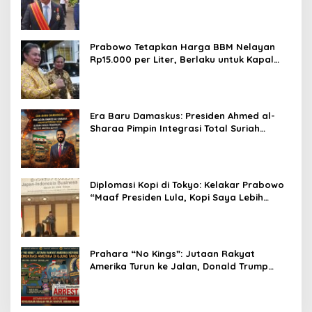
Prabowo Tetapkan Harga BBM Nelayan
Rp15.000 per Liter, Berlaku untuk Kapal
30-200 GT
Era Baru Damaskus: Presiden Ahmed al-
Sharaa Pimpin Integrasi Total Suriah
Pasca-Penarikan Militer Amerika Serikat
Diplomasi Kopi di Tokyo: Kelakar Prabowo
“Maaf Presiden Lula, Kopi Saya Lebih
Enak!” Guncang Forum Bisnis Jepang
Prahara “No Kings”: Jutaan Rakyat
Amerika Turun ke Jalan, Donald Trump
dalam Kepungan Protes Global!