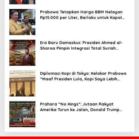
Prabowo Tetapkan Harga BBM Nelayan
Rp15.000 per Liter, Berlaku untuk Kapal
30-200 GT
Era Baru Damaskus: Presiden Ahmed al-
Sharaa Pimpin Integrasi Total Suriah
Pasca-Penarikan Militer Amerika Serikat
Diplomasi Kopi di Tokyo: Kelakar Prabowo
“Maaf Presiden Lula, Kopi Saya Lebih
Enak!” Guncang Forum Bisnis Jepang
Prahara “No Kings”: Jutaan Rakyat
Amerika Turun ke Jalan, Donald Trump
dalam Kepungan Protes Global!