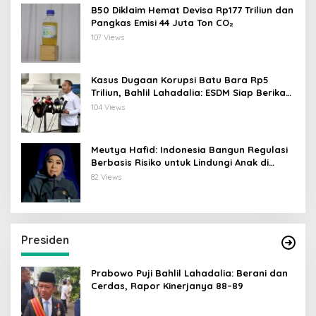
B50 Diklaim Hemat Devisa Rp177 Triliun dan
Pangkas Emisi 44 Juta Ton CO₂
107 Views
Kasus Dugaan Korupsi Batu Bara Rp5
Triliun, Bahlil Lahadalia: ESDM Siap Berikan
Data
104 Views
Meutya Hafid: Indonesia Bangun Regulasi
Berbasis Risiko untuk Lindungi Anak di
Dunia Digital
82 Views
Presiden
Prabowo Puji Bahlil Lahadalia: Berani dan
Cerdas, Rapor Kinerjanya 88–89