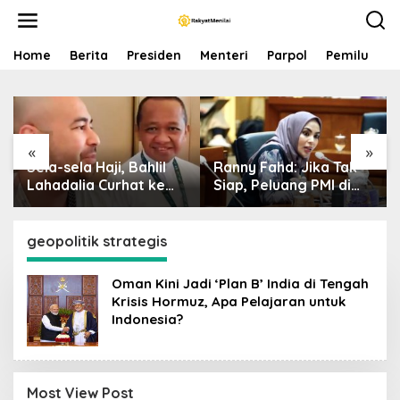
S
k
i
p
Home
Berita
Presiden
Menteri
Parpol
Pemilu
P
t
o
c
o
n
«
»
t
Sela-sela Haji, Bahlil
Ranny Fahd: Jika Tak
e
n
Lahadalia Curhat ke
Siap, Peluang PMI di
t
Raffi Ahmad: Saya
Jepang Bisa Jadi
Penasaran Siapa
Petaka bagi SDM
Pencipta Lagu MBG,
Indonesia
geopolitik strategis
Ajak Makan
Oman Kini Jadi ‘Plan B’ India di Tengah
Krisis Hormuz, Apa Pelajaran untuk
Indonesia?
Most View Post