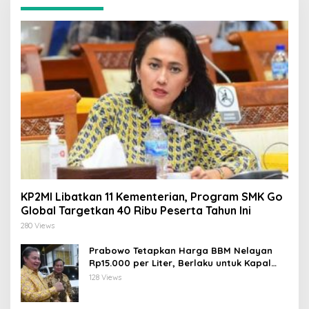
KP2MI Libatkan 11 Kementerian, Program SMK Go
Global Targetkan 40 Ribu Peserta Tahun Ini
280 Views
Prabowo Tetapkan Harga BBM Nelayan
Rp15.000 per Liter, Berlaku untuk Kapal
30-200 GT
128 Views