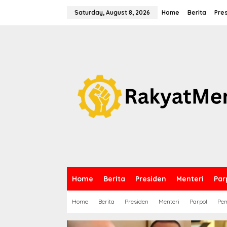
S
k
Saturday, August 8, 2026
Home
Berita
Pre
i
p
t
o
c
o
n
t
e
n
t
Home
Berita
Presiden
Menteri
Par
Home
Berita
Presiden
Menteri
Parpol
Pem