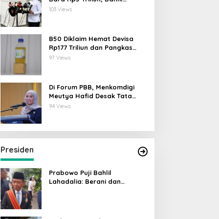
Lahadalia: ESDM Siap Berikan
103 Views
Data
B50 Diklaim Hemat Devisa
Rp177 Triliun dan Pangkas
Emisi 44 Juta Ton CO₂
97 Views
Di Forum PBB, Menkomdigi
Meutya Hafid Desak Tata
Kelola AI Global Utamakan
94 Views
Perlindungan Anak
Presiden
Prabowo Puji Bahlil
Lahadalia: Berani dan
Cerdas, Rapor Kinerjanya 88–
89