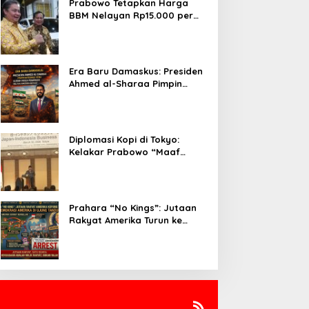
Prabowo Tetapkan Harga
BBM Nelayan Rp15.000 per
Liter, Berlaku untuk Kapal 30-
200 GT
Era Baru Damaskus: Presiden
Ahmed al-Sharaa Pimpin
Integrasi Total Suriah Pasca-
Penarikan Militer Amerika
Serikat
Diplomasi Kopi di Tokyo:
Kelakar Prabowo “Maaf
Presiden Lula, Kopi Saya
Lebih Enak!” Guncang Forum
Bisnis Jepang
Prahara “No Kings”: Jutaan
Rakyat Amerika Turun ke
Jalan, Donald Trump dalam
Kepungan Protes Global!