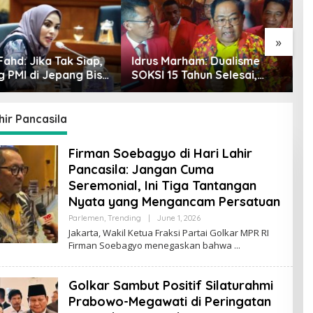
»
ahd: Jika Tak Siap,
Idrus Marham: Dualisme
S
g PMI di Jepang Bisa
SOKSI 15 Tahun Selesai,
P
etaka bagi SDM
Golkar Akui Hanya
S
sia
Kepemimpinan Misbakhun
P
J
hir Pancasila
P
Firman Soebagyo di Hari Lahir
Pancasila: Jangan Cuma
Seremonial, Ini Tiga Tantangan
Nyata yang Mengancam Persatuan
Parlemen
,
Trending
|
June 1, 2026
B
Y
Jakarta, Wakil Ketua Fraksi Partai Golkar MPR RI
R
Firman Soebagyo menegaskan bahwa
O
R
Y
A
Golkar Sambut Positif Silaturahmi
Z
Prabowo-Megawati di Peringatan