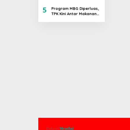
Bahlil Tegaskan
5
Komitmen Akuntabilitas
Program MBG Diperluas,
TPK Kini Antar Makanan
Bergizi untuk Ibu Hamil
dan Balita