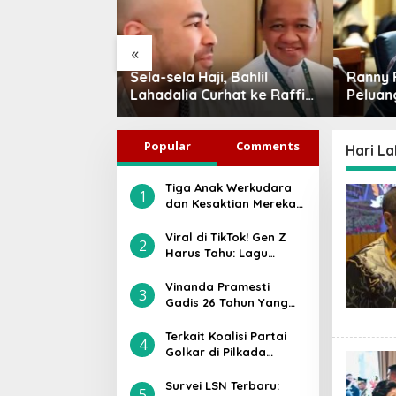
«
agyo di Hari
Sela-sela Haji, Bahlil
Ranny F
ila: Jangan
Lahadalia Curhat ke Raffi
Peluan
ial, Ini Tiga
Ahmad: Saya Penasaran
Jadi P
yata yang
Siapa Pencipta Lagu MBG,
Indone
Popular
Comments
Persatuan
Ajak Makan
Hari La
Tiga Anak Werkudara
1
dan Kesaktian Mereka:
Gatotkaca, Antareja,
atau Antasena, Siapa
Viral di TikTok! Gen Z
2
Paling Kuat?
Harus Tahu: Lagu
“Jangan Tunggu Lama-
lama” Ternyata Bukan
Vinanda Pramesti
3
Asli Milik Cici Paramida
Gadis 26 Tahun Yang
Diusung Partai Golkar
di Pilwakot Kediri, Ini
Terkait Koalisi Partai
4
Sosoknya
Golkar di Pilkada
Karanganyar 2024,
Ilyas Akbar Almadani:
Survei LSN Terbaru:
5