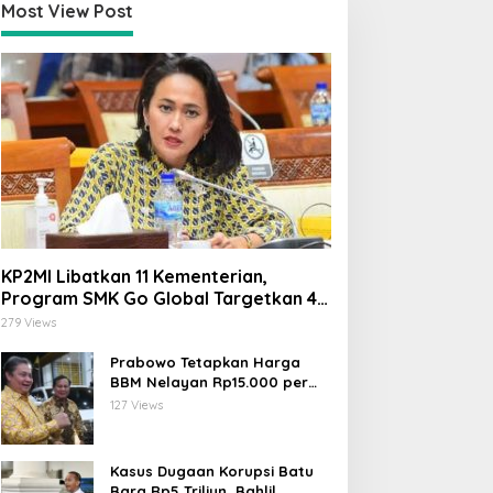
Most View Post
ari Yuliati Desak
Firman Soebagyo di Hari
engusutan Tuntas Kasus
Lahir Pancasila: Jangan
antri Tewas di Lombok:
Cuma Seremonial, Ini Tiga
elaku Harus Dihukum,
Tantangan Nyata yang
angan Generalisasi
Mengancam Persatuan
esantren
KP2MI Libatkan 11 Kementerian,
Program SMK Go Global Targetkan 40
Ribu Peserta Tahun Ini
279 Views
Prabowo Tetapkan Harga
BBM Nelayan Rp15.000 per
Liter, Berlaku untuk Kapal 30-
127 Views
200 GT
Kasus Dugaan Korupsi Batu
Bara Rp5 Triliun, Bahlil