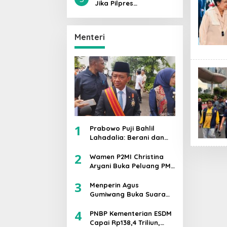
Sebagai Kader Saya
Jika Pilpres
Sami’na Wa Aṭo’na
Dilaksanakan Hari Ini,
Prabowo-Gibran Lolos
Putaran Kedua,
Menteri
Mengantongi 42,1℅
Suara
1
Prabowo Puji Bahlil
Lahadalia: Berani dan
Cerdas, Rapor
2
Kinerjanya 88–89
Wamen P2MI Christina
Aryani Buka Peluang PMI
Kerja ke Ceko, Ini Sektor
3
dan Syaratnya
Menperin Agus
Gumiwang Buka Suara
soal PHK 178 Buruh PT
4
Namnam Fashion
PNBP Kementerian ESDM
Industries
Capai Rp138,4 Triliun,