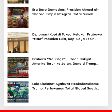
Era Baru Damaskus: Presiden Ahmed al-
Sharaa Pimpin Integrasi Total Suriah
Pasca-Penarikan Militer Amerika Serikat
Diplomasi Kopi di Tokyo: Kelakar Prabowo
“Maaf Presiden Lula, Kopi Saya Lebih
Enak!” Guncang Forum Bisnis Jepang
Prahara “No Kings”: Jutaan Rakyat
Amerika Turun ke Jalan, Donald Trump
dalam Kepungan Protes Global!
Lula Skakmat Syahwat Neokolonialisme
Trump: Perlawanan Total Global South
Terhadap Penjajahan Gaya Baru