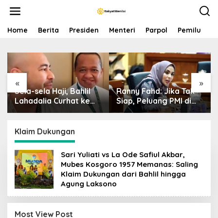
S
k
i
p
Home
Berita
Presiden
Menteri
Parpol
Pemilu
P
t
o
c
o
n
«
»
t
Sela-sela Haji, Bahlil
Ranny Fahd: Jika Tak
e
n
Lahadalia Curhat ke
Siap, Peluang PMI di
t
Raffi Ahmad: Saya
Jepang Bisa Jadi
Penasaran Siapa
Petaka bagi SDM
Pencipta Lagu MBG,
Indonesia
Klaim Dukungan
Ajak Makan
Sari Yuliati vs La Ode Safiul Akbar,
Mubes Kosgoro 1957 Memanas: Saling
Klaim Dukungan dari Bahlil hingga
Agung Laksono
Most View Post