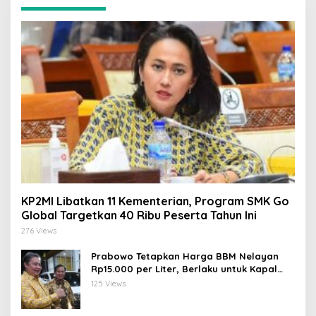
KP2MI Libatkan 11 Kementerian, Program SMK Go
Global Targetkan 40 Ribu Peserta Tahun Ini
276 Views
Prabowo Tetapkan Harga BBM Nelayan
Rp15.000 per Liter, Berlaku untuk Kapal
30-200 GT
125 Views