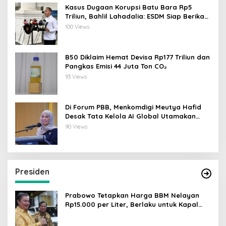
Kasus Dugaan Korupsi Batu Bara Rp5
Triliun, Bahlil Lahadalia: ESDM Siap Berikan
Data
100 Views
B50 Diklaim Hemat Devisa Rp177 Triliun dan
Pangkas Emisi 44 Juta Ton CO₂
93 Views
Di Forum PBB, Menkomdigi Meutya Hafid
Desak Tata Kelola AI Global Utamakan
Perlindungan Anak
90 Views
Presiden
Prabowo Tetapkan Harga BBM Nelayan
Rp15.000 per Liter, Berlaku untuk Kapal
30-200 GT