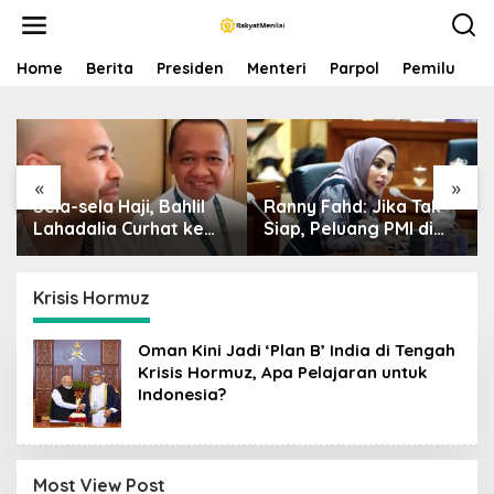
S
k
i
p
Home
Berita
Presiden
Menteri
Parpol
Pemilu
P
t
o
c
o
n
«
»
t
Sela-sela Haji, Bahlil
Ranny Fahd: Jika Tak
e
n
Lahadalia Curhat ke
Siap, Peluang PMI di
t
Raffi Ahmad: Saya
Jepang Bisa Jadi
Penasaran Siapa
Petaka bagi SDM
Pencipta Lagu MBG,
Indonesia
Krisis Hormuz
Ajak Makan
Oman Kini Jadi ‘Plan B’ India di Tengah
Krisis Hormuz, Apa Pelajaran untuk
Indonesia?
Most View Post