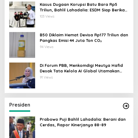
Kasus Dugaan Korupsi Batu Bara Rp5
Triliun, Bahlil Lahadalia: ESDM Siap Berikan
Data
103 Views
B50 Diklaim Hemat Devisa Rp177 Triliun dan
Pangkas Emisi 44 Juta Ton CO₂
94 Views
Di Forum PBB, Menkomdigi Meutya Hafid
Desak Tata Kelola AI Global Utamakan
Perlindungan Anak
91 Views
Presiden
Prabowo Puji Bahlil Lahadalia: Berani dan
Cerdas, Rapor Kinerjanya 88–89