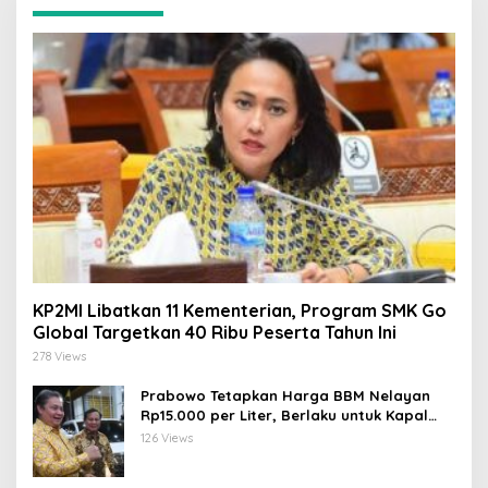
KP2MI Libatkan 11 Kementerian, Program SMK Go
Global Targetkan 40 Ribu Peserta Tahun Ini
278 Views
Prabowo Tetapkan Harga BBM Nelayan
Rp15.000 per Liter, Berlaku untuk Kapal
30-200 GT
126 Views