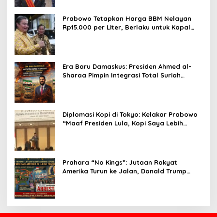
Prabowo Tetapkan Harga BBM Nelayan
Rp15.000 per Liter, Berlaku untuk Kapal
30-200 GT
Era Baru Damaskus: Presiden Ahmed al-
Sharaa Pimpin Integrasi Total Suriah
Pasca-Penarikan Militer Amerika Serikat
Diplomasi Kopi di Tokyo: Kelakar Prabowo
“Maaf Presiden Lula, Kopi Saya Lebih
Enak!” Guncang Forum Bisnis Jepang
Prahara “No Kings”: Jutaan Rakyat
Amerika Turun ke Jalan, Donald Trump
dalam Kepungan Protes Global!