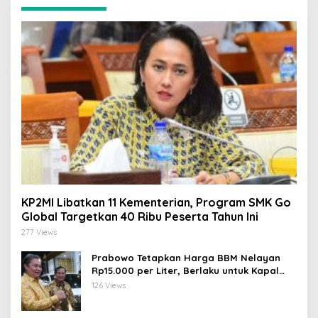
KP2MI Libatkan 11 Kementerian, Program SMK Go
Global Targetkan 40 Ribu Peserta Tahun Ini
277 Views
Prabowo Tetapkan Harga BBM Nelayan
Rp15.000 per Liter, Berlaku untuk Kapal
30-200 GT
126 Views