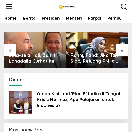
S
k
i
p
Home
Berita
Presiden
Menteri
Parpol
Pemilu
P
t
o
c
o
n
«
»
t
Sela-sela Haji, Bahlil
Ranny Fahd: Jika Tak
e
n
Lahadalia Curhat ke
Siap, Peluang PMI di
t
Raffi Ahmad: Saya
Jepang Bisa Jadi
Penasaran Siapa
Petaka bagi SDM
Pencipta Lagu MBG,
Indonesia
Oman
Ajak Makan
Oman Kini Jadi ‘Plan B’ India di Tengah
Krisis Hormuz, Apa Pelajaran untuk
Indonesia?
Most View Post