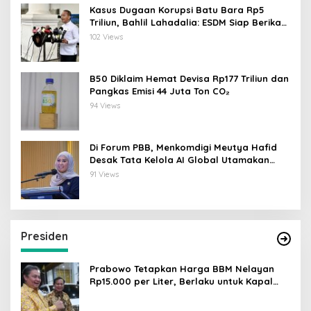
Kasus Dugaan Korupsi Batu Bara Rp5
Triliun, Bahlil Lahadalia: ESDM Siap Berikan
Data
102 Views
B50 Diklaim Hemat Devisa Rp177 Triliun dan
Pangkas Emisi 44 Juta Ton CO₂
94 Views
Di Forum PBB, Menkomdigi Meutya Hafid
Desak Tata Kelola AI Global Utamakan
Perlindungan Anak
91 Views
Presiden
Prabowo Tetapkan Harga BBM Nelayan
Rp15.000 per Liter, Berlaku untuk Kapal
30-200 GT