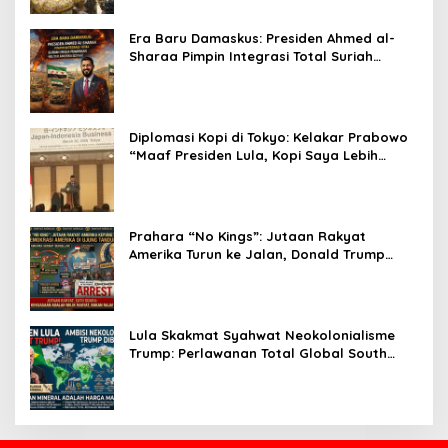
Era Baru Damaskus: Presiden Ahmed al-
Sharaa Pimpin Integrasi Total Suriah
Pasca-Penarikan Militer Amerika Serikat
Diplomasi Kopi di Tokyo: Kelakar Prabowo
“Maaf Presiden Lula, Kopi Saya Lebih
Enak!” Guncang Forum Bisnis Jepang
Prahara “No Kings”: Jutaan Rakyat
Amerika Turun ke Jalan, Donald Trump
dalam Kepungan Protes Global!
Lula Skakmat Syahwat Neokolonialisme
Trump: Perlawanan Total Global South
Terhadap Penjajahan Gaya Baru