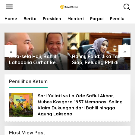
S
k
i
p
Home
Berita
Presiden
Menteri
Parpol
Pemilu
P
t
o
c
o
n
«
»
t
Sela-sela Haji, Bahlil
Ranny Fahd: Jika Tak
e
n
Lahadalia Curhat ke
Siap, Peluang PMI di
t
Raffi Ahmad: Saya
Jepang Bisa Jadi
Penasaran Siapa
Petaka bagi SDM
Pencipta Lagu MBG,
Indonesia
Pemilihan Ketum
Ajak Makan
Sari Yuliati vs La Ode Safiul Akbar,
Mubes Kosgoro 1957 Memanas: Saling
Klaim Dukungan dari Bahlil hingga
Agung Laksono
Most View Post