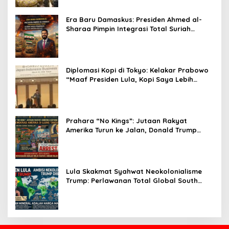
Era Baru Damaskus: Presiden Ahmed al-
Sharaa Pimpin Integrasi Total Suriah
Pasca-Penarikan Militer Amerika Serikat
Diplomasi Kopi di Tokyo: Kelakar Prabowo
“Maaf Presiden Lula, Kopi Saya Lebih
Enak!” Guncang Forum Bisnis Jepang
Prahara “No Kings”: Jutaan Rakyat
Amerika Turun ke Jalan, Donald Trump
dalam Kepungan Protes Global!
Lula Skakmat Syahwat Neokolonialisme
Trump: Perlawanan Total Global South
Terhadap Penjajahan Gaya Baru