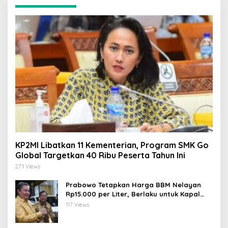
KP2MI Libatkan 11 Kementerian, Program SMK Go
Global Targetkan 40 Ribu Peserta Tahun Ini
271 Views
Prabowo Tetapkan Harga BBM Nelayan
Rp15.000 per Liter, Berlaku untuk Kapal
30-200 GT
117 Views