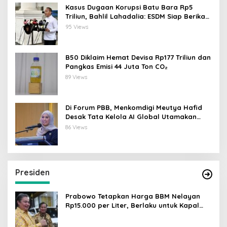
Kasus Dugaan Korupsi Batu Bara Rp5
Triliun, Bahlil Lahadalia: ESDM Siap Berikan
Data
95 Views
B50 Diklaim Hemat Devisa Rp177 Triliun dan
Pangkas Emisi 44 Juta Ton CO₂
89 Views
Di Forum PBB, Menkomdigi Meutya Hafid
Desak Tata Kelola AI Global Utamakan
Perlindungan Anak
86 Views
Presiden
Prabowo Tetapkan Harga BBM Nelayan
Rp15.000 per Liter, Berlaku untuk Kapal
30-200 GT