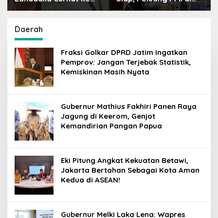
Raffi Ahmad: Saya
Jepang Bisa Jadi
Penasaran Siapa
Petaka bagi SDM
Pencipta Lagu MBG,
Indonesia
Daerah
Ajak Makan
Fraksi Golkar DPRD Jatim Ingatkan
Pemprov: Jangan Terjebak Statistik,
Kemiskinan Masih Nyata
Gubernur Mathius Fakhiri Panen Raya
Jagung di Keerom, Genjot
Kemandirian Pangan Papua
Eki Pitung Angkat Kekuatan Betawi,
Jakarta Bertahan Sebagai Kota Aman
Kedua di ASEAN!
Gubernur Melki Laka Lena: Wapres