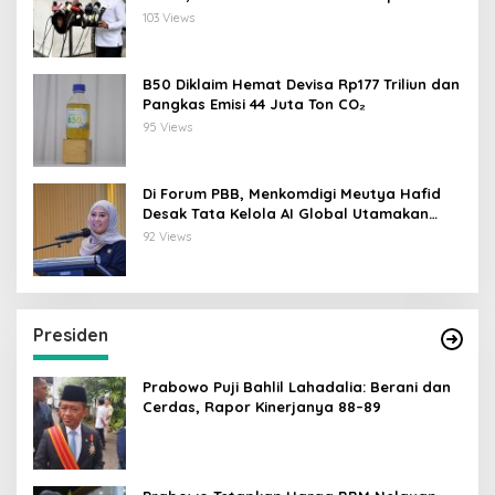
Data
103 Views
B50 Diklaim Hemat Devisa Rp177 Triliun dan
Pangkas Emisi 44 Juta Ton CO₂
95 Views
Di Forum PBB, Menkomdigi Meutya Hafid
Desak Tata Kelola AI Global Utamakan
Perlindungan Anak
92 Views
Presiden
Prabowo Puji Bahlil Lahadalia: Berani dan
Cerdas, Rapor Kinerjanya 88–89