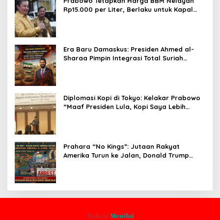
Prabowo Tetapkan Harga BBM Nelayan
Rp15.000 per Liter, Berlaku untuk Kapal
30-200 GT
Era Baru Damaskus: Presiden Ahmed al-
Sharaa Pimpin Integrasi Total Suriah
Pasca-Penarikan Militer Amerika Serikat
Diplomasi Kopi di Tokyo: Kelakar Prabowo
“Maaf Presiden Lula, Kopi Saya Lebih
Enak!” Guncang Forum Bisnis Jepang
Prahara “No Kings”: Jutaan Rakyat
Amerika Turun ke Jalan, Donald Trump
dalam Kepungan Protes Global!