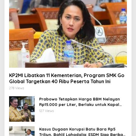
KP2MI Libatkan 11 Kementerian, Program SMK Go
Global Targetkan 40 Ribu Peserta Tahun Ini
278 Views
Prabowo Tetapkan Harga BBM Nelayan
Rp15.000 per Liter, Berlaku untuk Kapal
30-200 GT
127 Views
Kasus Dugaan Korupsi Batu Bara Rp5
Triliun, Bahlil Lahadalia: ESDM Siap Berikan