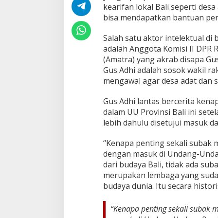
kearifan lokal Bali seperti de
n
d
bisa mendapatkan bantuan pen
a
n
Salah satu aktor intelektual di
a
adalah Anggota Komisi II DPR 
a
(Amatra) yang akrab disapa Gus
n
A
Gus Adhi adalah sosok wakil rak
P
mengawal agar desa adat dan s
B
N
Gus Adhi lantas bercerita ken
T
dalam UU Provinsi Bali ini set
a
h
lebih dahulu disetujui masuk da
u
n
“Kenapa penting sekali subak
2
dengan masuk di Undang-Undang
0
dari budaya Bali, tidak ada suba
2
4
merupakan lembaga yang sudah
budaya dunia. Itu secara histor
“Kenapa penting sekali subak