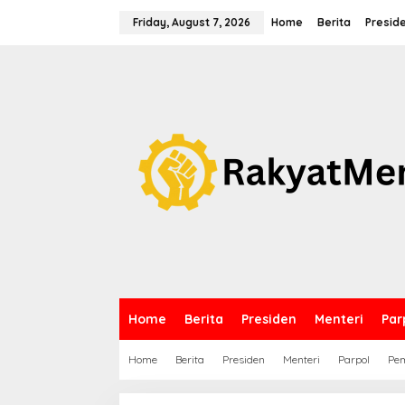
S
k
Friday, August 7, 2026
Home
Berita
Presid
i
p
t
o
c
o
n
t
e
n
t
Home
Berita
Presiden
Menteri
Par
Home
Berita
Presiden
Menteri
Parpol
Pem