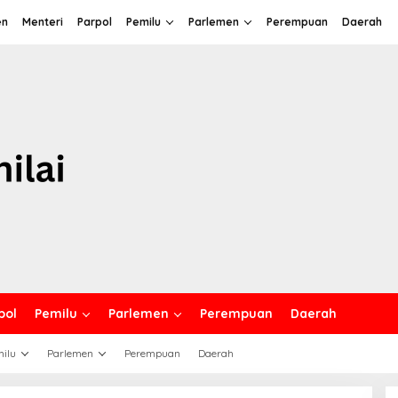
en
Menteri
Parpol
Pemilu
Parlemen
Perempuan
Daerah
pol
Pemilu
Parlemen
Perempuan
Daerah
ilu
Parlemen
Perempuan
Daerah