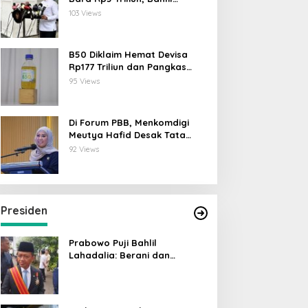
Lahadalia: ESDM Siap Berikan
103 Views
Data
B50 Diklaim Hemat Devisa
Rp177 Triliun dan Pangkas
Emisi 44 Juta Ton CO₂
95 Views
Di Forum PBB, Menkomdigi
Meutya Hafid Desak Tata
Kelola AI Global Utamakan
92 Views
Perlindungan Anak
Presiden
Prabowo Puji Bahlil
Lahadalia: Berani dan
Cerdas, Rapor Kinerjanya 88–
89