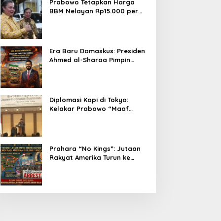
Prabowo Tetapkan Harga
BBM Nelayan Rp15.000 per
Liter, Berlaku untuk Kapal 30-
200 GT
Era Baru Damaskus: Presiden
Ahmed al-Sharaa Pimpin
Integrasi Total Suriah Pasca-
Penarikan Militer Amerika
Serikat
Diplomasi Kopi di Tokyo:
Kelakar Prabowo “Maaf
Presiden Lula, Kopi Saya
Lebih Enak!” Guncang Forum
Bisnis Jepang
Prahara “No Kings”: Jutaan
Rakyat Amerika Turun ke
Jalan, Donald Trump dalam
Kepungan Protes Global!