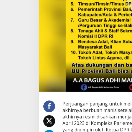
t
d
a
n
S
u
b
a
k
d
i
B
a
l
i
M
e
n
d
Perjuangan panjang untuk me
a
akhirnya berbuah manis setel
p
a
akhirnya resmi disahkan menja
t
April 2023 di Kompleks Parleme
P
yang dipimpin oleh Ketua DPR 
e