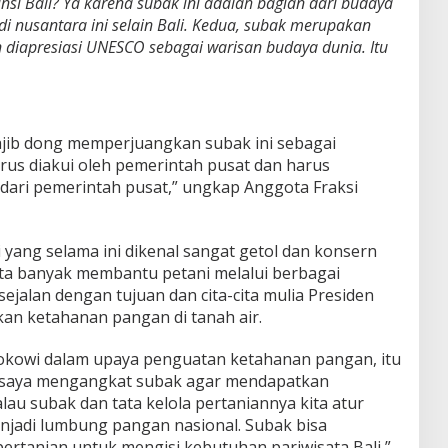
si Bali? Ya karena subak ini adalah bagian dari budaya
di nusantara ini selain Bali. Kedua, subak merupakan
 diapresiasi UNESCO sebagai warisan budaya dunia. Itu
wajib dong memperjuangkan subak ini sebagai
rus diakui oleh pemerintah pusat dan harus
ari pemerintah pusat,” ungkap Anggota Fraksi
i yang selama ini dikenal sangat getol dan konsern
ta banyak membantu petani melalui berbagai
ejalan dengan tujuan dan cita-cita mulia Presiden
an ketahanan pangan di tanah air.
Jokowi dalam upaya penguatan ketahanan pangan, itu
an saya mengangkat subak agar mendapatkan
lau subak dan tata kelola pertaniannya kita atur
enjadi lumbung pangan nasional. Subak bisa
rtanian untuk mengisi kebutuhan pariwisata Bali,”