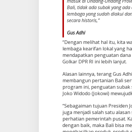
masuk di Undang-Undang Provin
Bali, tidak ada subak yang ada 
lembaga yang sudah diakui dan
secara historis,”
Gus Adhi
“Dengan melihat hal itu, kita 
lembaga kearifan lokal yang ha
mendapatkan penguatan dana d
Golkar DPR RI ini lebih lanjut.
Alasan lainnya, terang Gus Adh
membangun pertanian Bali ser
program ini, penguatan subak s
Joko Widodo (Jokowi) mewujudk
“Sebagaiman tujuan Presiden 
juga menjadi salah satu alas
perhatian pemerintah pusat. Ka
dengan baik, maka Bali bisa m
menghasilkan produk-produk pe