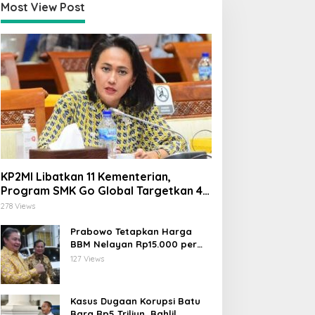
Most View Post
KP2MI Libatkan 11 Kementerian,
Program SMK Go Global Targetkan 40
Ribu Peserta Tahun Ini
278 Views
Prabowo Tetapkan Harga
BBM Nelayan Rp15.000 per
Liter, Berlaku untuk Kapal 30-
127 Views
200 GT
Kasus Dugaan Korupsi Batu
Bara Rp5 Triliun, Bahlil