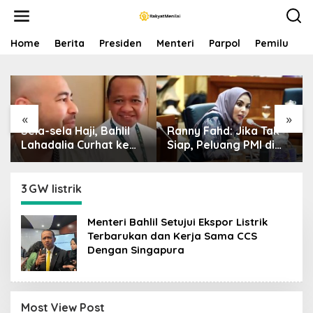
S
k
i
p
Home
Berita
Presiden
Menteri
Parpol
Pemilu
P
t
o
c
o
n
«
»
t
Sela-sela Haji, Bahlil
Ranny Fahd: Jika Tak
e
n
Lahadalia Curhat ke
Siap, Peluang PMI di
t
Raffi Ahmad: Saya
Jepang Bisa Jadi
Penasaran Siapa
Petaka bagi SDM
Pencipta Lagu MBG,
Indonesia
3 GW listrik
Ajak Makan
Menteri Bahlil Setujui Ekspor Listrik
Terbarukan dan Kerja Sama CCS
Dengan Singapura
Most View Post