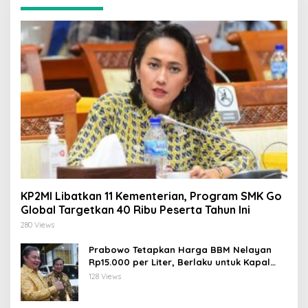
KP2MI Libatkan 11 Kementerian, Program SMK Go
Global Targetkan 40 Ribu Peserta Tahun Ini
280 Views
Prabowo Tetapkan Harga BBM Nelayan
Rp15.000 per Liter, Berlaku untuk Kapal
30-200 GT
128 Views