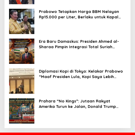
Prabowo Tetapkan Harga BBM Nelayan
Rp15.000 per Liter, Berlaku untuk Kapal
30-200 GT
Era Baru Damaskus: Presiden Ahmed al-
Sharaa Pimpin Integrasi Total Suriah
Pasca-Penarikan Militer Amerika Serikat
Diplomasi Kopi di Tokyo: Kelakar Prabowo
“Maaf Presiden Lula, Kopi Saya Lebih
Enak!” Guncang Forum Bisnis Jepang
Prahara “No Kings”: Jutaan Rakyat
Amerika Turun ke Jalan, Donald Trump
dalam Kepungan Protes Global!