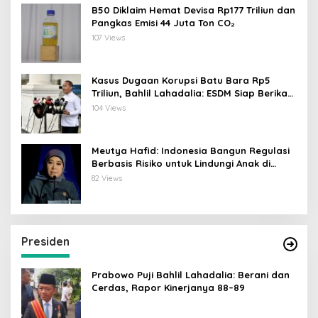
B50 Diklaim Hemat Devisa Rp177 Triliun dan
Pangkas Emisi 44 Juta Ton CO₂
107 Views
Kasus Dugaan Korupsi Batu Bara Rp5
Triliun, Bahlil Lahadalia: ESDM Siap Berikan
Data
104 Views
Meutya Hafid: Indonesia Bangun Regulasi
Berbasis Risiko untuk Lindungi Anak di
Dunia Digital
82 Views
Presiden
Prabowo Puji Bahlil Lahadalia: Berani dan
Cerdas, Rapor Kinerjanya 88–89