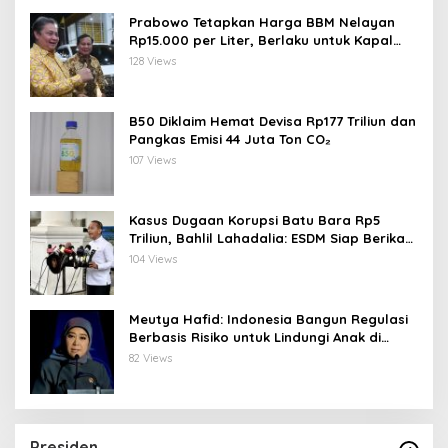
Prabowo Tetapkan Harga BBM Nelayan
Rp15.000 per Liter, Berlaku untuk Kapal
30-200 GT
128 Views
B50 Diklaim Hemat Devisa Rp177 Triliun dan
Pangkas Emisi 44 Juta Ton CO₂
107 Views
Kasus Dugaan Korupsi Batu Bara Rp5
Triliun, Bahlil Lahadalia: ESDM Siap Berikan
Data
104 Views
Meutya Hafid: Indonesia Bangun Regulasi
Berbasis Risiko untuk Lindungi Anak di
Dunia Digital
82 Views
Presiden