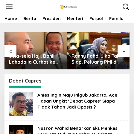
S
k
i
p
Home
Berita
Presiden
Menteri
Parpol
Pemilu
P
t
o
c
o
n
«
»
t
Sela-sela Haji, Bahlil
Ranny Fahd: Jika Tak
e
n
Lahadalia Curhat ke
Siap, Peluang PMI di
t
Raffi Ahmad: Saya
Jepang Bisa Jadi
Penasaran Siapa
Petaka bagi SDM
Pencipta Lagu MBG,
Indonesia
Debat Capres
Ajak Makan
Anies Ingin Maju Pilgub Jakarta, Ace
Hasan Ungkit ‘Debat Capres’ Siapa
Tidak Tahan Jadi Oposisi?
Nusron Wahid Benarkan Eks Menkes