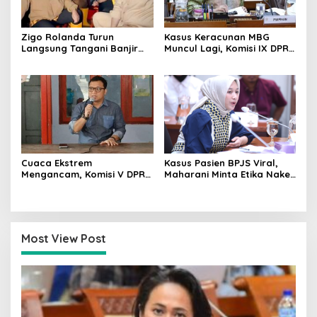
Zigo Rolanda Turun
Kasus Keracunan MBG
Langsung Tangani Banjir
Muncul Lagi, Komisi IX DPR
Padang Bersama Walikota
Dorong Orang Tua Tempuh
Jalur Hukum
Cuaca Ekstrem
Kasus Pasien BPJS Viral,
Mengancam, Komisi V DPR
Maharani Minta Etika Nakes
dan BMKG Perkuat
dan Manajemen RS
Kesiapan Petani Indramayu
Dievaluasi
Most View Post