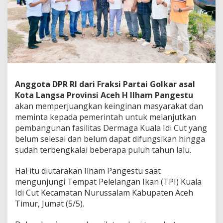
n
T
a
h
u
n
,
I
l
Anggota DPR RI dari Fraksi Partai Golkar asal
h
a
Kota Langsa Provinsi Aceh H Ilham Pangestu
m
akan memperjuangkan keinginan masyarakat dan
P
meminta kepada pemerintah untuk melanjutkan
a
pembangunan fasilitas Dermaga Kuala Idi Cut yang
n
belum selesai dan belum dapat difungsikan hingga
g
e
sudah terbengkalai beberapa puluh tahun lalu.
s
t
Hal itu diutarakan Ilham Pangestu saat
u
mengunjungi Tempat Pelelangan Ikan (TPI) Kuala
S
Idi Cut Kecamatan Nurussalam Kabupaten Aceh
i
a
Timur, Jumat (5/5).
p
P