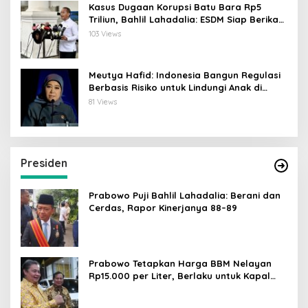
Kasus Dugaan Korupsi Batu Bara Rp5
Triliun, Bahlil Lahadalia: ESDM Siap Berikan
Data
103 Views
Meutya Hafid: Indonesia Bangun Regulasi
Berbasis Risiko untuk Lindungi Anak di
Dunia Digital
81 Views
Presiden
Prabowo Puji Bahlil Lahadalia: Berani dan
Cerdas, Rapor Kinerjanya 88–89
Prabowo Tetapkan Harga BBM Nelayan
Rp15.000 per Liter, Berlaku untuk Kapal
30-200 GT