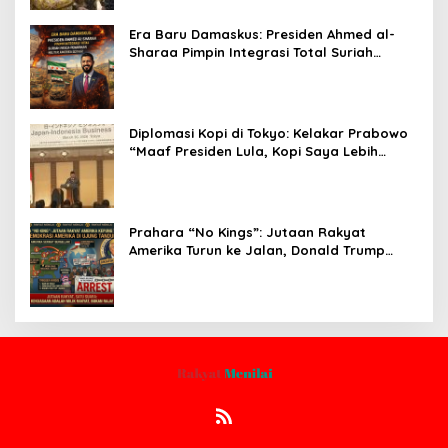
Era Baru Damaskus: Presiden Ahmed al-
Sharaa Pimpin Integrasi Total Suriah
Pasca-Penarikan Militer Amerika Serikat
Diplomasi Kopi di Tokyo: Kelakar Prabowo
“Maaf Presiden Lula, Kopi Saya Lebih
Enak!” Guncang Forum Bisnis Jepang
Prahara “No Kings”: Jutaan Rakyat
Amerika Turun ke Jalan, Donald Trump
dalam Kepungan Protes Global!