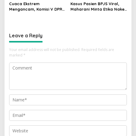
Cuaca Ekstrem
Kasus Pasien BPJS Viral,
Mengancam, Komisi V DPR
Maharani Minta Etika Nakes
dan BMKG Perkuat
dan Manajemen RS
Kesiapan Petani Indramayu
Dievaluasi
Leave a Reply
Your email address will not be published.
Required fields are
marked
*