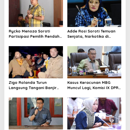
Rycko Menoza Soroti
Adde Rosi Soroti Temuan
Partisipasi Pemilih Rendah
Senjata, Narkotika di
di Perkotaan, Dorong
Sekolah Jaksel: Keamanan
Edukasi Politik
Siswa Harus Dijaga
Zigo Rolanda Turun
Kasus Keracunan MBG
Langsung Tangani Banjir
Muncul Lagi, Komisi IX DPR
Padang Bersama Walikota
Dorong Orang Tua Tempuh
Jalur Hukum