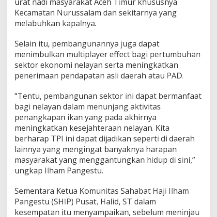
urat nadi masyarakat Aceh Timur khususnya
a
Kecamatan Nurussalam dan sekitarnya yang
g
melabuhkan kapalnya.
a
D
i
Selain itu, pembangunannya juga dapat
A
menimbulkan multiplayer effect bagi pertumbuhan
c
sektor ekonomi nelayan serta meningkatkan
e
penerimaan pendapatan asli daerah atau PAD.
h
T
i
“Tentu, pembangunan sektor ini dapat bermanfaat
m
bagi nelayan dalam menunjang aktivitas
u
penangkapan ikan yang pada akhirnya
r
meningkatkan kesejahteraan nelayan. Kita
berharap TPI ini dapat dijadikan seperti di daerah
lainnya yang mengingat banyaknya harapan
masyarakat yang menggantungkan hidup di sini,”
ungkap Ilham Pangestu.
Sementara Ketua Komunitas Sahabat Haji Ilham
Pangestu (SHIP) Pusat, Halid, ST dalam
kesempatan itu menyampaikan, sebelum meninjau