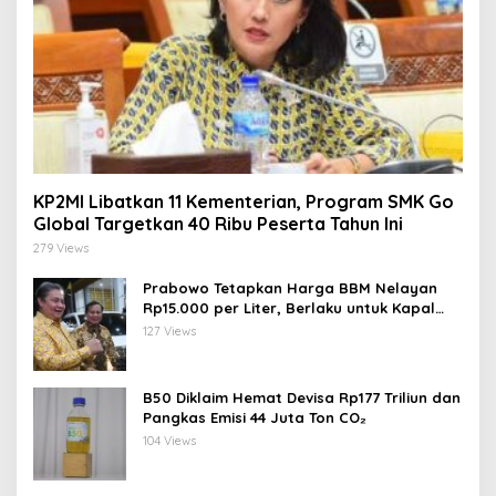
KP2MI Libatkan 11 Kementerian, Program SMK Go
Global Targetkan 40 Ribu Peserta Tahun Ini
279 Views
Prabowo Tetapkan Harga BBM Nelayan
Rp15.000 per Liter, Berlaku untuk Kapal
30-200 GT
127 Views
B50 Diklaim Hemat Devisa Rp177 Triliun dan
Pangkas Emisi 44 Juta Ton CO₂
104 Views