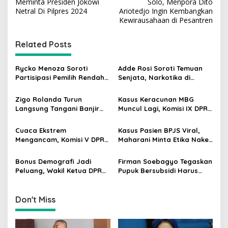
o
Meminta Presiden Jokowi
Solo, Menpora Dito
s
Netral Di Pilpres 2024
Ariotedjo Ingin Kembangkan
Kewirausahaan di Pesantren
t
n
Related Posts
a
v
Rycko Menoza Soroti
Adde Rosi Soroti Temuan
Partisipasi Pemilih Rendah
Senjata, Narkotika di
i
di Perkotaan, Dorong
Sekolah Jaksel: Keamanan
g
Edukasi Politik
Siswa Harus Dijaga
Zigo Rolanda Turun
Kasus Keracunan MBG
Langsung Tangani Banjir
Muncul Lagi, Komisi IX DPR
a
Padang Bersama Walikota
Dorong Orang Tua Tempuh
t
Jalur Hukum
Cuaca Ekstrem
Kasus Pasien BPJS Viral,
i
Mengancam, Komisi V DPR
Maharani Minta Etika Nakes
dan BMKG Perkuat
dan Manajemen RS
o
Kesiapan Petani Indramayu
Dievaluasi
Bonus Demografi Jadi
Firman Soebagyo Tegaskan
n
Peluang, Wakil Ketua DPR
Pupuk Bersubsidi Harus
Dorong PMI Lombok
Tepat Sasaran, Penerima
Tembus Pasar Kerja Global
Wajib Sesuai RDKK
Don't Miss