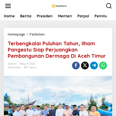
S
k
i
p
Home
Berita
Presiden
Menteri
Parpol
Pemilu
P
t
o
c
Homepage
/
Parlemen
T
o
e
n
Terbengkalai Puluhan Tahun, Ilham
r
t
b
e
Pangestu Siap Perjuangkan
e
n
Pembangunan Dermaga Di Aceh Timur
n
t
g
Admin
May 9, 2023
k
Parlemen
407 Views
a
l
a
i
P
u
l
u
h
a