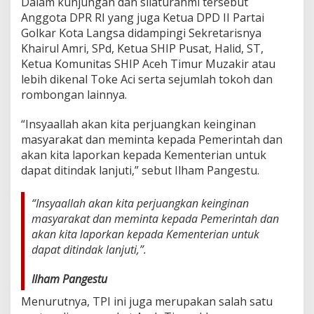
Dalam kunjungan dan silaturahmi tersebut
e
Anggota DPR RI yang juga Ketua DPD II Partai
r
Golkar Kota Langsa didampingi Sekretarisnya
j
u
Khairul Amri, SPd, Ketua SHIP Pusat, Halid, ST,
a
Ketua Komunitas SHIP Aceh Timur Muzakir atau
n
lebih dikenal Toke Aci serta sejumlah tokoh dan
g
rombongan lainnya.
k
a
n
“Insyaallah akan kita perjuangkan keinginan
P
masyarakat dan meminta kepada Pemerintah dan
e
akan kita laporkan kepada Kementerian untuk
m
dapat ditindak lanjuti,” sebut Ilham Pangestu.
b
a
n
“Insyaallah akan kita perjuangkan keinginan
g
masyarakat dan meminta kepada Pemerintah dan
u
akan kita laporkan kepada Kementerian untuk
n
a
dapat ditindak lanjuti,”.
n
D
Ilham Pangestu
e
r
Menurutnya, TPI ini juga merupakan salah satu
m