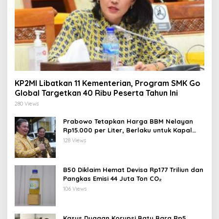
KP2MI Libatkan 11 Kementerian, Program SMK Go
Global Targetkan 40 Ribu Peserta Tahun Ini
280 Views
Prabowo Tetapkan Harga BBM Nelayan
Rp15.000 per Liter, Berlaku untuk Kapal
30-200 GT
128 Views
B50 Diklaim Hemat Devisa Rp177 Triliun dan
Pangkas Emisi 44 Juta Ton CO₂
106 Views
Kasus Dugaan Korupsi Batu Bara Rp5