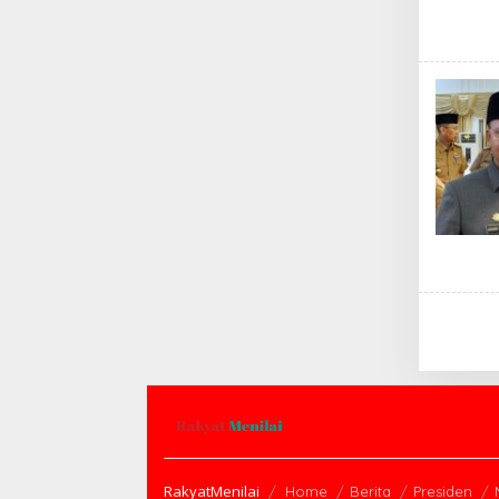
RakyatMenilai
Home
Berita
Presiden