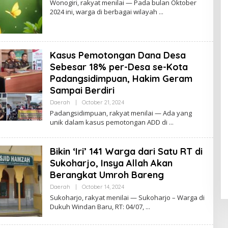
Wonogiri, rakyat menilai — Pada bulan Oktober
R
2024 ini, warga di berbagai wilayah
O
R
Y
A
Z
Kasus Pemotongan Dana Desa
Sebesar 18% per-Desa se-Kota
Padangsidimpuan, Hakim Geram
Sampai Berdiri
Daerah
|
October 21, 2024
B
Y
Padangsidimpuan, rakyat menilai — Ada yang
R
unik dalam kasus pemotongan ADD di
O
R
Y
A
Bikin ‘Iri’ 141 Warga dari Satu RT di
Z
Sukoharjo, Insya Allah Akan
Berangkat Umroh Bareng
Daerah
|
October 14, 2024
B
Y
Sukoharjo, rakyat menilai — Sukoharjo – Warga di
R
Dukuh Windan Baru, RT: 04/07,
O
R
Y