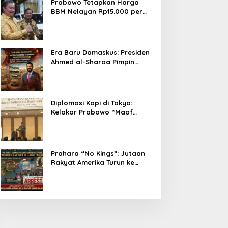
Prabowo Tetapkan Harga
BBM Nelayan Rp15.000 per
Liter, Berlaku untuk Kapal 30-
200 GT
Era Baru Damaskus: Presiden
Ahmed al-Sharaa Pimpin
Integrasi Total Suriah Pasca-
Penarikan Militer Amerika
Serikat
Diplomasi Kopi di Tokyo:
Kelakar Prabowo “Maaf
Presiden Lula, Kopi Saya
Lebih Enak!” Guncang Forum
Bisnis Jepang
Prahara “No Kings”: Jutaan
Rakyat Amerika Turun ke
Jalan, Donald Trump dalam
Kepungan Protes Global!