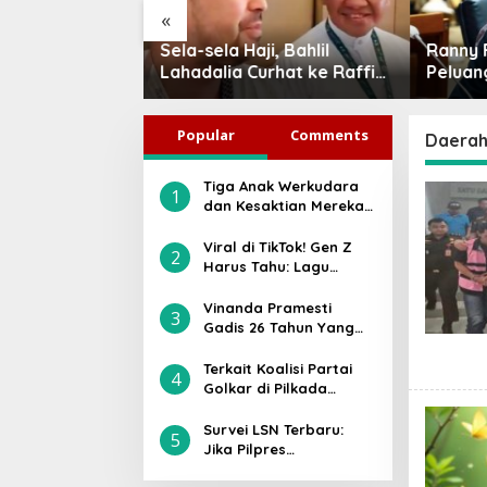
«
i, Bahlil
Ranny Fahd: Jika Tak Siap,
Idrus 
rhat ke Raffi
Peluang PMI di Jepang Bisa
SOKSI 1
a Penasaran
Jadi Petaka bagi SDM
Golkar
pta Lagu MBG,
Indonesia
Kepemi
Popular
Comments
Daera
Tiga Anak Werkudara
1
dan Kesaktian Mereka:
Gatotkaca, Antareja,
atau Antasena, Siapa
Viral di TikTok! Gen Z
2
Paling Kuat?
Harus Tahu: Lagu
“Jangan Tunggu Lama-
lama” Ternyata Bukan
Vinanda Pramesti
3
Asli Milik Cici Paramida
Gadis 26 Tahun Yang
Diusung Partai Golkar
di Pilwakot Kediri, Ini
Terkait Koalisi Partai
4
Sosoknya
Golkar di Pilkada
Karanganyar 2024,
Ilyas Akbar Almadani:
Survei LSN Terbaru:
5
Sebagai Kader Saya
Jika Pilpres
Sami’na Wa Aṭo’na
Dilaksanakan Hari Ini,