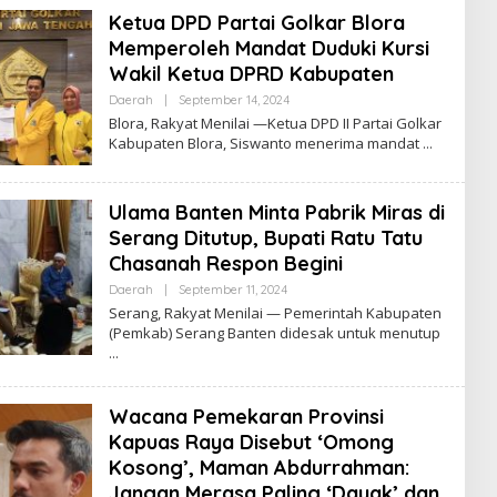
A
Ketua DPD Partai Golkar Blora
Z
Memperoleh Mandat Duduki Kursi
Wakil Ketua DPRD Kabupaten
Daerah
|
September 14, 2024
B
Y
Blora, Rakyat Menilai —Ketua DPD II Partai Golkar
R
Kabupaten Blora, Siswanto menerima mandat
O
R
Y
A
Ulama Banten Minta Pabrik Miras di
Z
Serang Ditutup, Bupati Ratu Tatu
Chasanah Respon Begini
Daerah
|
September 11, 2024
B
Y
Serang, Rakyat Menilai — Pemerintah Kabupaten
R
(Pemkab) Serang Banten didesak untuk menutup
O
R
Y
A
Z
Wacana Pemekaran Provinsi
Kapuas Raya Disebut ‘Omong
Kosong’, Maman Abdurrahman:
Jangan Merasa Paling ‘Dayak’ dan