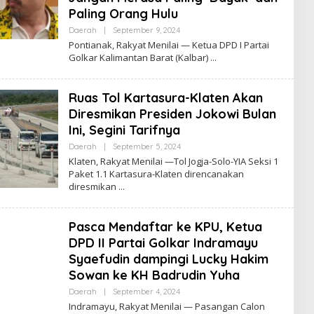
Paling Orang Hulu
Daerah
|
September 9, 2024
B
Y
Pontianak, Rakyat Menilai — Ketua DPD I Partai
R
Golkar Kalimantan Barat (Kalbar)
O
R
Y
A
Ruas Tol Kartasura-Klaten Akan
Z
Diresmikan Presiden Jokowi Bulan
Ini, Segini Tarifnya
Daerah
|
September 5, 2024
B
Y
Klaten, Rakyat Menilai —Tol Jogja-Solo-YIA Seksi 1
R
Paket 1.1 Kartasura-Klaten direncanakan
O
diresmikan
R
Y
A
Z
Pasca Mendaftar ke KPU, Ketua
DPD II Partai Golkar Indramayu
Syaefudin dampingi Lucky Hakim
Sowan ke KH Badrudin Yuha
Daerah
|
September 4, 2024
B
Y
Indramayu, Rakyat Menilai — Pasangan Calon
R