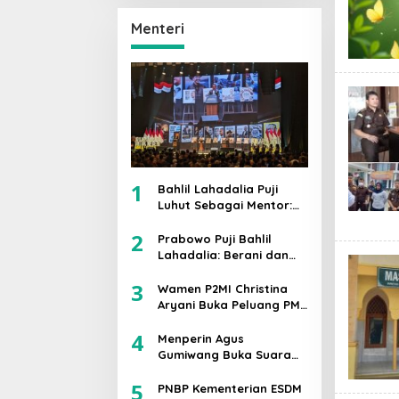
Prabowo-Gibran Lolos
Putaran Kedua,
Menteri
Mengantongi 42,1℅
Suara
1
Bahlil Lahadalia Puji
Luhut Sebagai Mentor:
Kalau Saya Tekan
2
Investor, Itu Ajaran
Prabowo Puji Bahlil
Beliau
Lahadalia: Berani dan
Cerdas, Rapor
3
Kinerjanya 88–89
Wamen P2MI Christina
Aryani Buka Peluang PMI
Kerja ke Ceko, Ini Sektor
4
dan Syaratnya
Menperin Agus
Gumiwang Buka Suara
soal PHK 178 Buruh PT
5
Namnam Fashion
PNBP Kementerian ESDM