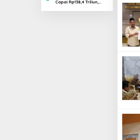
Industries
Capai Rp138,4 Triliun,
Bahlil Tegaskan
Komitmen Akuntabilitas