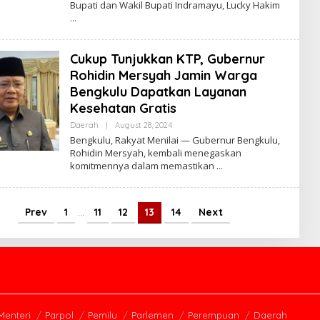
Bupati dan Wakil Bupati Indramayu, Lucky Hakim
O
R
Y
A
Z
Cukup Tunjukkan KTP, Gubernur
Rohidin Mersyah Jamin Warga
Bengkulu Dapatkan Layanan
Kesehatan Gratis
Daerah
|
August 28, 2024
B
Y
Bengkulu, Rakyat Menilai — Gubernur Bengkulu,
R
Rohidin Mersyah, kembali menegaskan
O
komitmennya dalam memastikan
R
Y
A
Z
Prev
1
…
11
12
13
14
Next
Menteri
Parpol
Pemilu
Parlemen
Perempuan
Daerah