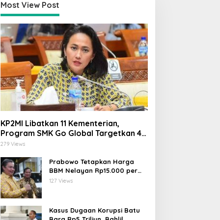
Most View Post
Daerah
,
Politik
KP2MI Libatkan 11 Kementerian,
artai Golkar Jatim Mulai Susun 
Program SMK Go Global Targetkan 40
Ribu Peserta Tahun Ini
2029, Ali Mufthi Bidik Anak Mu
279 Views
Prabowo Tetapkan Harga
gust 2, 2026
BBM Nelayan Rp15.000 per
Liter, Berlaku untuk Kapal 30-
127 Views
200 GT
Kasus Dugaan Korupsi Batu
Bara Rp5 Triliun, Bahlil