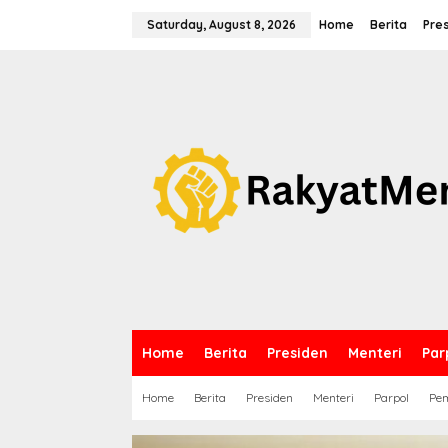
S
k
Saturday, August 8, 2026
Home
Berita
Pre
i
p
t
o
c
o
n
t
e
n
t
Home
Berita
Presiden
Menteri
Par
Home
Berita
Presiden
Menteri
Parpol
Pem