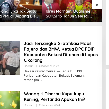
»
Marham: Dualisme
Sari Yuliati Desak
F
5 Tahun Selesai,
Pengusutan Tuntas Kasus
L
 Akui Hanya
Santri Tewas di Lombok:
C
mpinan Misbakhun
Pelaku Harus Dihukum,
T
Jangan Generalisasi
M
h
Pesantren
Jadi Tersangka Gratifikasi Mobil
Pajero dan BMW, Ketua DPC PDIP
Kabupaten Bekasi Ditahan di Lapas
Cikarang
Daerah
|
October 31, 2024
B
Y
Bekasi, rakyat menilai — Ketua DPC PDI
R
Perjuangan Kabupaten Bekasi, Soleman,
O
tersangka
R
Y
A
Z
Wonogiri Diserbu Kupu-kupu
Kuning, Pertanda Apakah Ini?
Daerah
|
October 26, 2024
B
Y